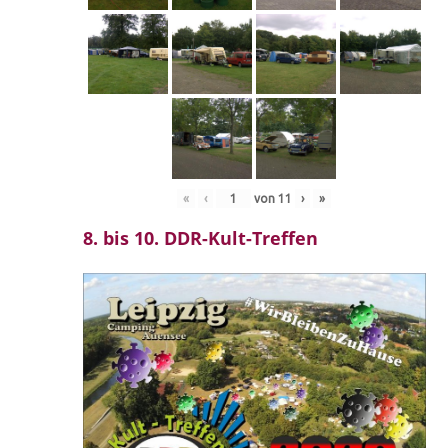
«
‹
von
11
›
»
8. bis 10. DDR-Kult-Treffen