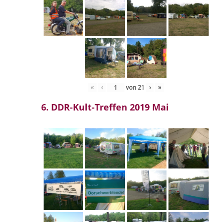
«
‹
von
21
›
»
6. DDR-Kult-Treffen 2019 Mai