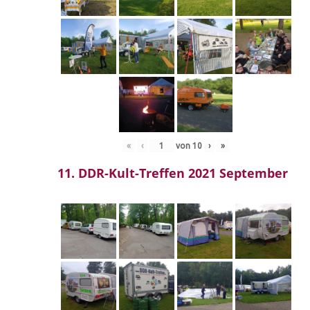
«
‹
von
10
›
»
11. DDR-Kult-Treffen 2021 September