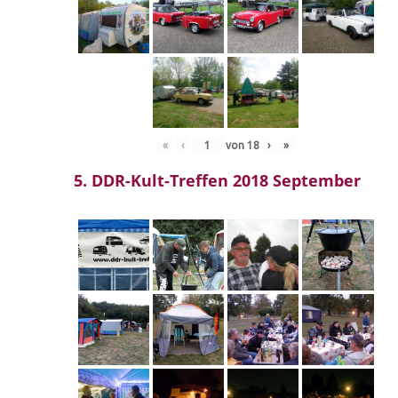
«
‹
von
18
›
»
5. DDR-Kult-Treffen 2018 September