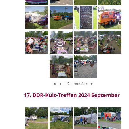
«
‹
von
4
›
»
17. DDR-Kult-Treffen 2024 September