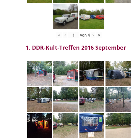
«
‹
von
4
›
»
1. DDR-Kult-Treffen 2016 September