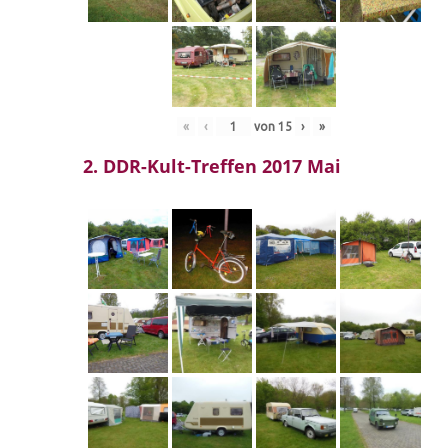
«
‹
von
15
›
»
2. DDR-Kult-Treffen 2017 Mai