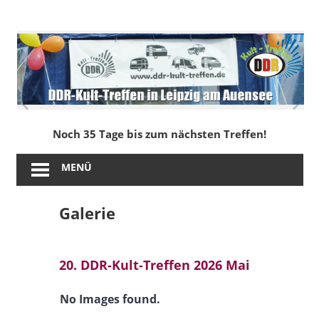
Zum
Inhalt
DDR-
springen
Kult-
Treffen
in
Noch 35 Tage bis zum nächsten Treffen!
Leipzig
MENÜ
am
Galerie
Auensee
20. DDR-Kult-Treffen 2026 Mai
No Images found.