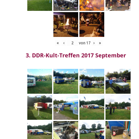
«
‹
von
17
›
»
3. DDR-Kult-Treffen 2017 September