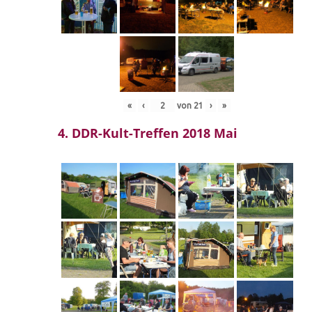
«
‹
von
21
›
»
4. DDR-Kult-Treffen 2018 Mai