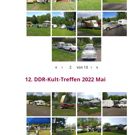
«
‹
von
10
›
»
12. DDR-Kult-Treffen 2022 Mai