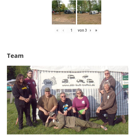
«
‹
von
3
›
»
Team