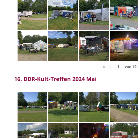
«
‹
von
10
16. DDR-Kult-Treffen 2024 Mai