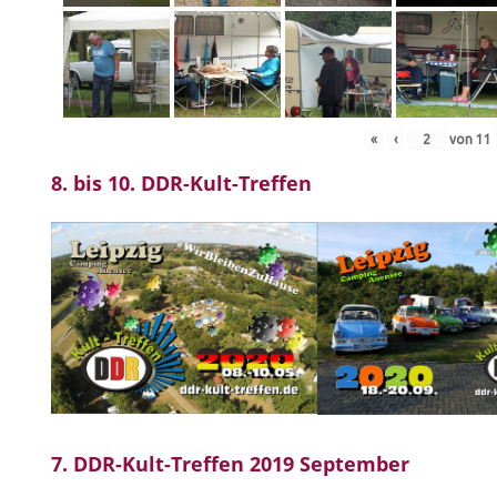
«
‹
von
11
8. bis 10. DDR-Kult-Treffen
7. DDR-Kult-Treffen 2019 September