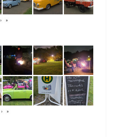
›
»
›
»