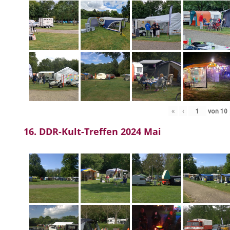
«
‹
von
10
16. DDR-Kult-Treffen 2024 Mai