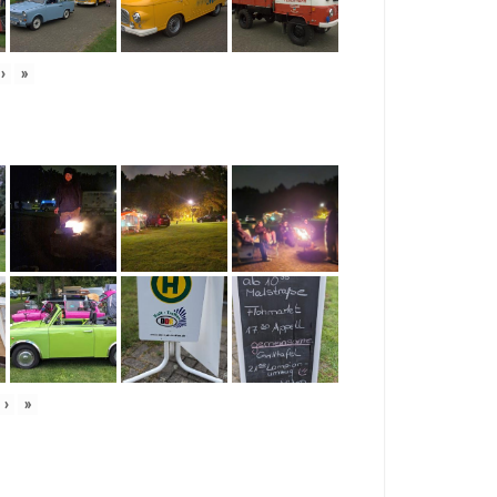
›
»
›
»