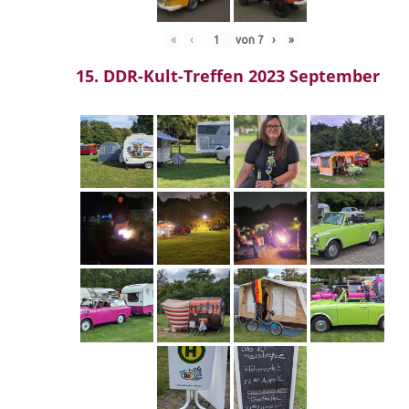
«
‹
von
7
›
»
15. DDR-Kult-Treffen 2023 September