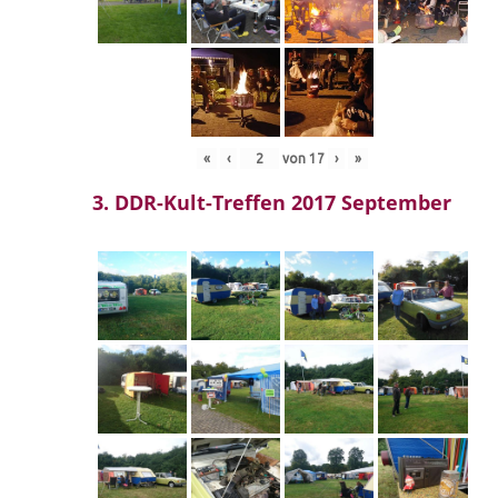
«
‹
von
17
›
»
3. DDR-Kult-Treffen 2017 September