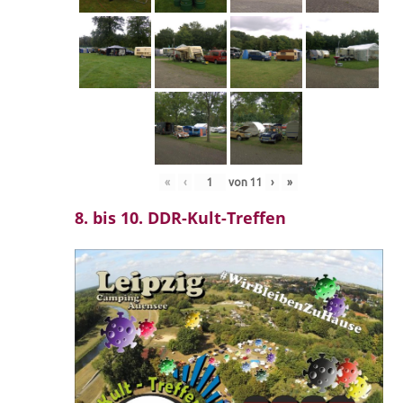
«
‹
von
11
›
»
8. bis 10. DDR-Kult-Treffen