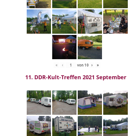
«
‹
von
10
›
»
11. DDR-Kult-Treffen 2021 September