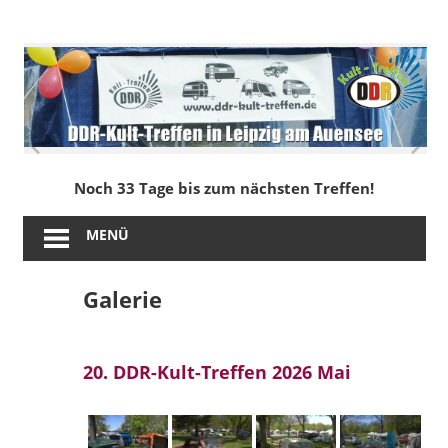
Zum
Inhalt
DDR-
springen
Kult-
Treffen
in
Noch 33 Tage bis zum nächsten Treffen!
Leipzig
MENÜ
am
Galerie
Auensee
20. DDR-Kult-Treffen 2026 Mai