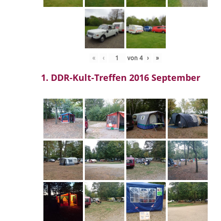
«
‹
von
4
›
»
1. DDR-Kult-Treffen 2016 September