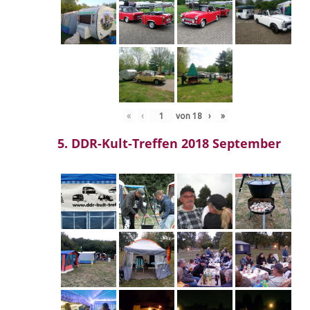
«
‹
von
18
›
»
5. DDR-Kult-Treffen 2018 September