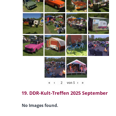
«
‹
von
5
›
»
19. DDR-Kult-Treffen 2025 September
No Images found.