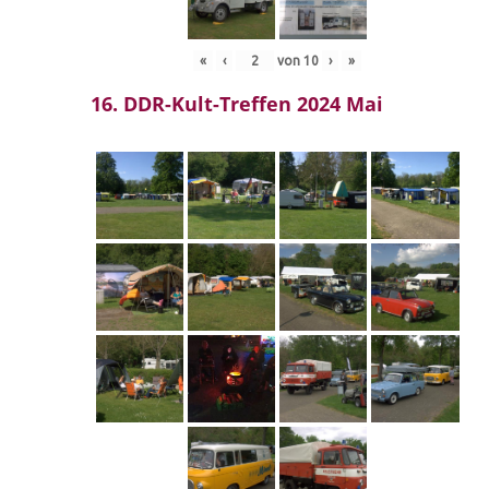
«
‹
von
10
›
»
16. DDR-Kult-Treffen 2024 Mai