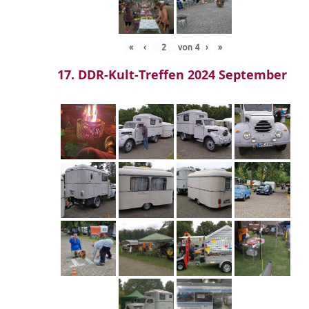
«
‹
von
4
›
»
17. DDR-Kult-Treffen 2024 September