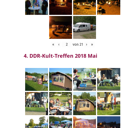
«
‹
von
21
›
»
4. DDR-Kult-Treffen 2018 Mai