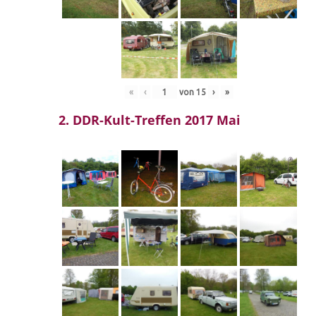
«
‹
von
15
›
»
2. DDR-Kult-Treffen 2017 Mai