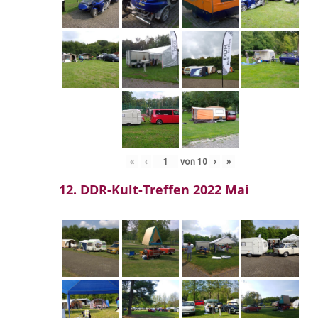
«
‹
von
10
›
»
12. DDR-Kult-Treffen 2022 Mai