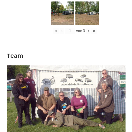
«
‹
von
3
›
»
Team