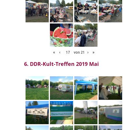
«
‹
von
21
›
»
6. DDR-Kult-Treffen 2019 Mai