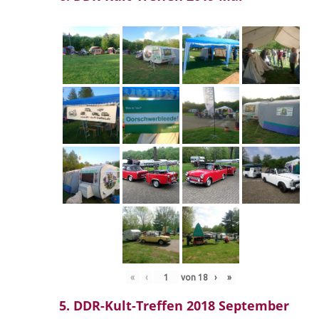
«
‹
von
18
›
»
5. DDR-Kult-Treffen 2018 September