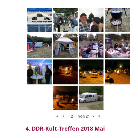
«
‹
von
21
›
»
4. DDR-Kult-Treffen 2018 Mai