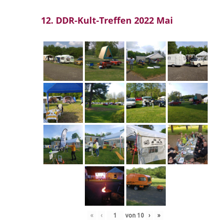
12. DDR-Kult-Treffen 2022 Mai
«
‹
von
10
›
»