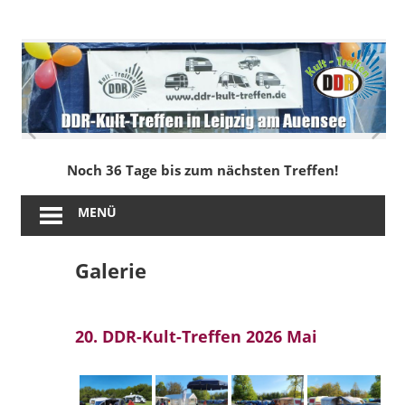
Zum
Inhalt
DDR-
springen
Kult-
Treffen
in
Noch 36 Tage bis zum nächsten Treffen!
Leipzig
MENÜ
am
Galerie
Auensee
20. DDR-Kult-Treffen 2026 Mai