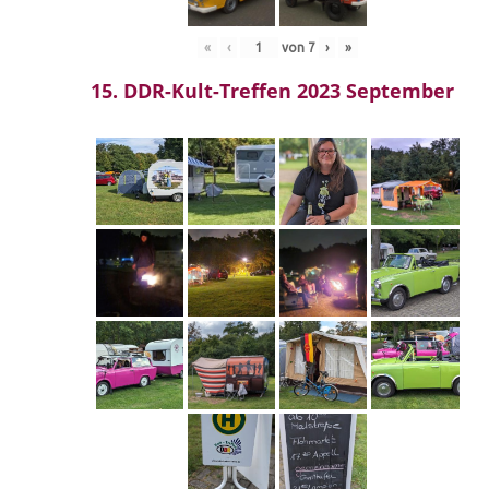
«
‹
von
7
›
»
15. DDR-Kult-Treffen 2023 September