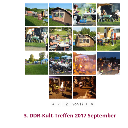
«
‹
von
17
›
»
3. DDR-Kult-Treffen 2017 September