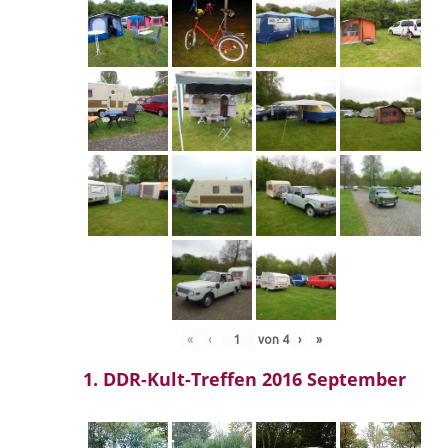
«
‹
von
4
›
»
1. DDR-Kult-Treffen 2016 September