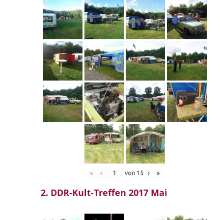
«
‹
von
15
›
»
2. DDR-Kult-Treffen 2017 Mai