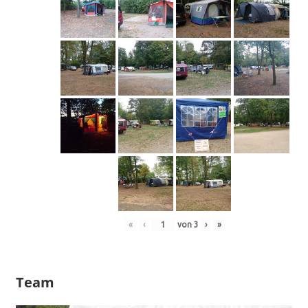
«
‹
von
3
›
»
Team