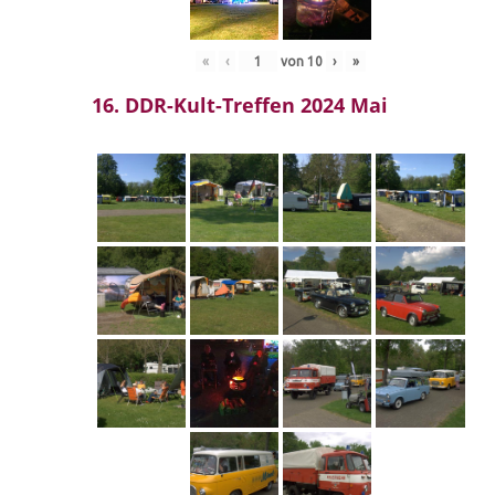
«
‹
von
10
›
»
16. DDR-Kult-Treffen 2024 Mai