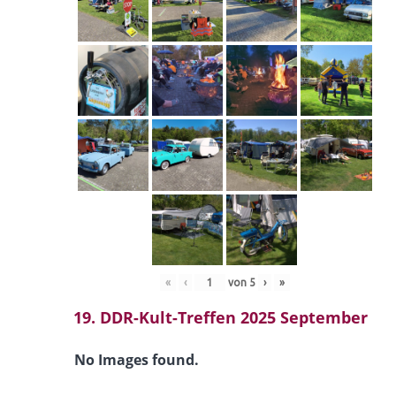
«
‹
von
5
›
»
19. DDR-Kult-Treffen 2025 September
No Images found.