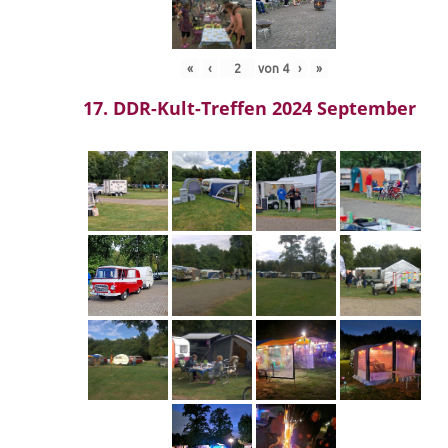
«
‹
von
4
›
»
17. DDR-Kult-Treffen 2024 September