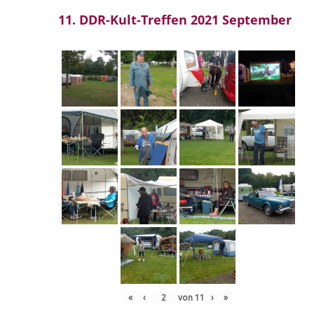
11. DDR-Kult-Treffen 2021 September
«
‹
von
11
›
»