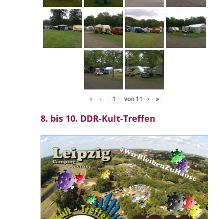
«
‹
von
11
›
»
8. bis 10. DDR-Kult-Treffen