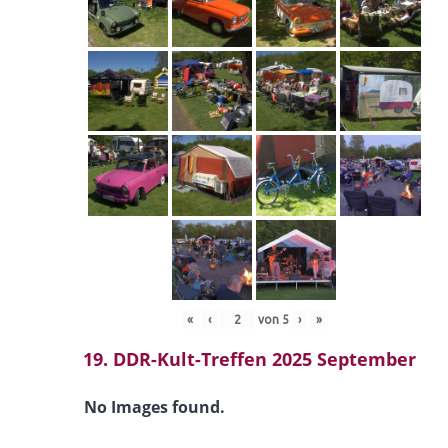
«
‹
von
5
›
»
19. DDR-Kult-Treffen 2025 September
No Images found.