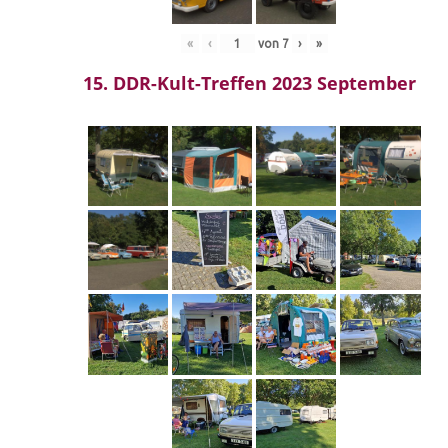
«
‹
von
7
›
»
15. DDR-Kult-Treffen 2023 September