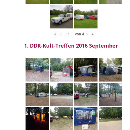
«
‹
von
4
›
»
1. DDR-Kult-Treffen 2016 September