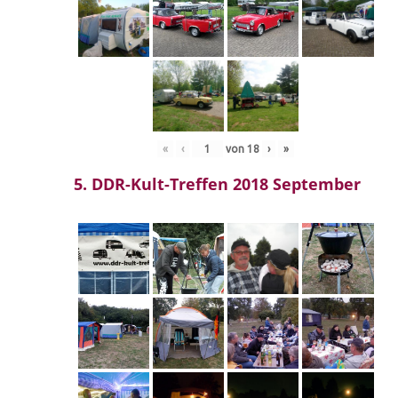
«
‹
von
18
›
»
5. DDR-Kult-Treffen 2018 September