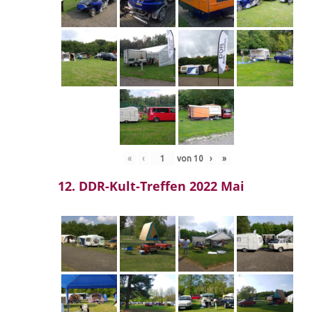
«
‹
von
10
›
»
12. DDR-Kult-Treffen 2022 Mai