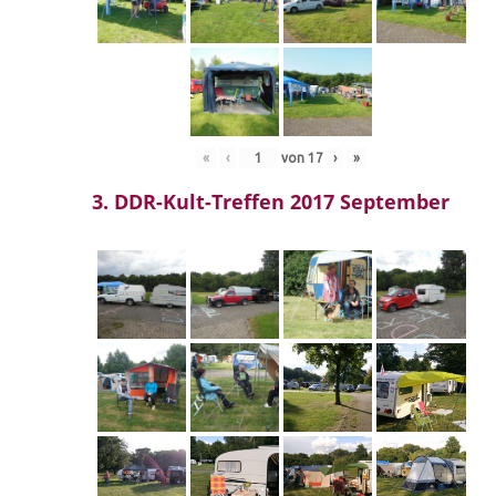
«
‹
von
17
›
»
3. DDR-Kult-Treffen 2017 September