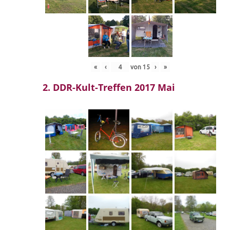
«
‹
von
15
›
»
2. DDR-Kult-Treffen 2017 Mai