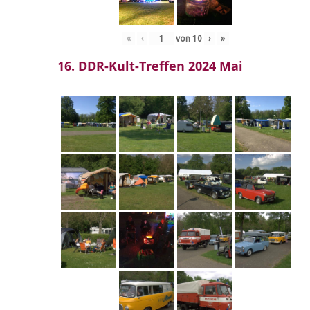
«
‹
von
10
›
»
16. DDR-Kult-Treffen 2024 Mai