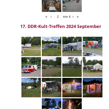
«
‹
von
4
›
»
17. DDR-Kult-Treffen 2024 September