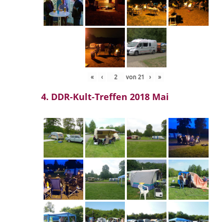
«
‹
von
21
›
»
4. DDR-Kult-Treffen 2018 Mai