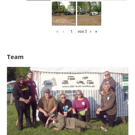
«
‹
von
3
›
»
Team