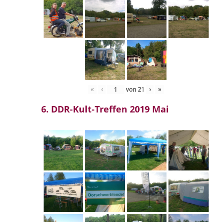
«
‹
von
21
›
»
6. DDR-Kult-Treffen 2019 Mai