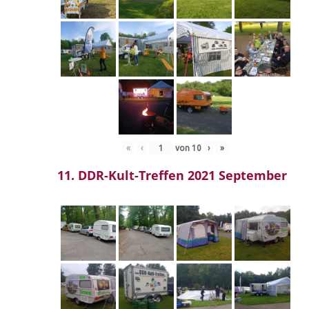
«
‹
von
10
›
»
11. DDR-Kult-Treffen 2021 September