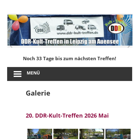
Zum
Inhalt
DDR-
springen
Kult-
Treffen
in
Noch 33 Tage bis zum nächsten Treffen!
Leipzig
MENÜ
am
Galerie
Auensee
20. DDR-Kult-Treffen 2026 Mai