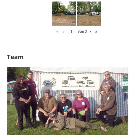
«
‹
von
3
›
»
Team