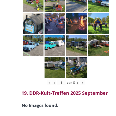
«
‹
von
5
›
»
19. DDR-Kult-Treffen 2025 September
No Images found.