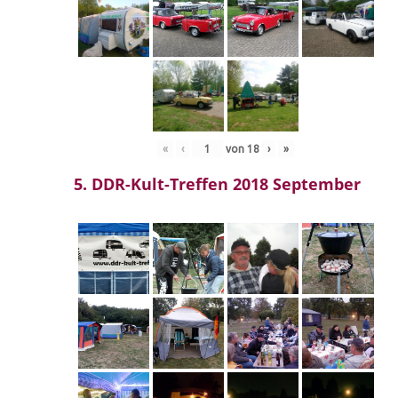
«
‹
von
18
›
»
5. DDR-Kult-Treffen 2018 September