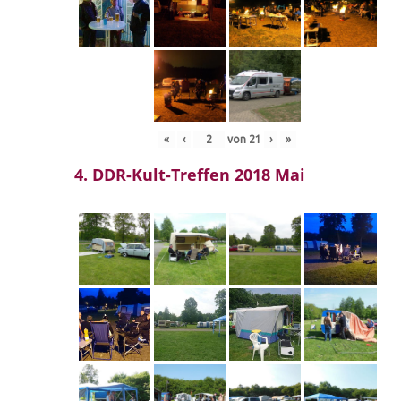
«
‹
von
21
›
»
4. DDR-Kult-Treffen 2018 Mai