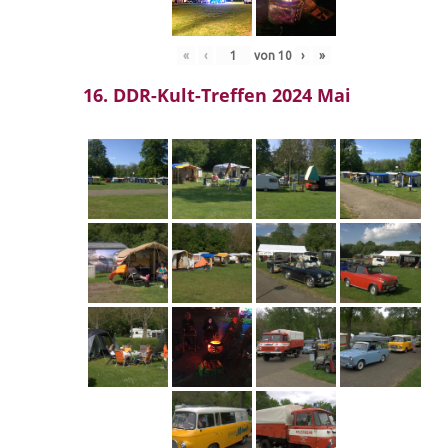
«
‹
von
10
›
»
16. DDR-Kult-Treffen 2024 Mai