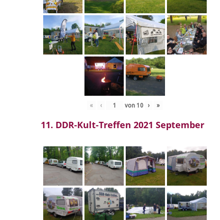
«
‹
von
10
›
»
11. DDR-Kult-Treffen 2021 September