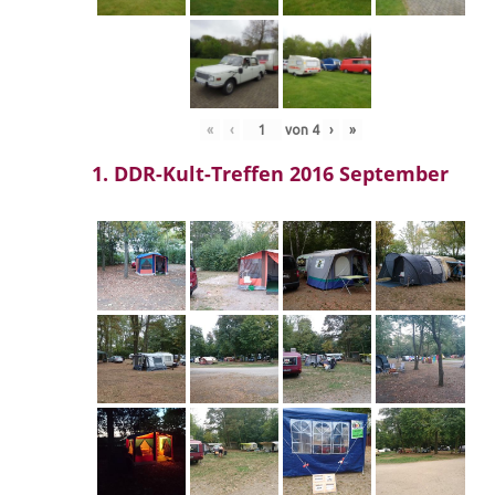
«
‹
von
4
›
»
1. DDR-Kult-Treffen 2016 September