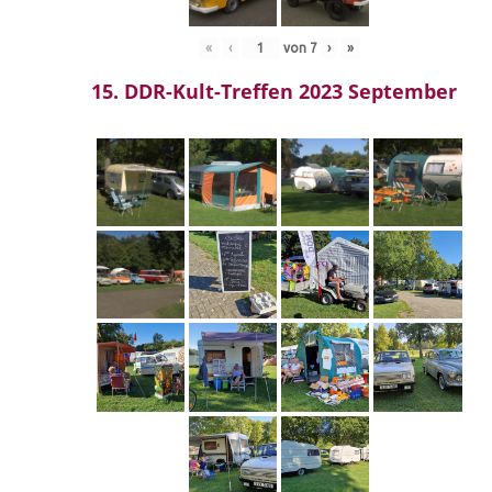
«
‹
von
7
›
»
15. DDR-Kult-Treffen 2023 September