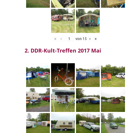
«
‹
von
15
›
»
2. DDR-Kult-Treffen 2017 Mai