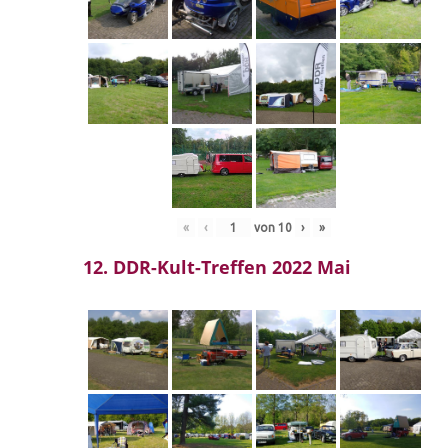
«
‹
von
10
›
»
12. DDR-Kult-Treffen 2022 Mai