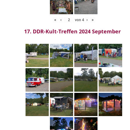
«
‹
von
4
›
»
17. DDR-Kult-Treffen 2024 September