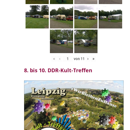
«
‹
von
11
›
»
8. bis 10. DDR-Kult-Treffen