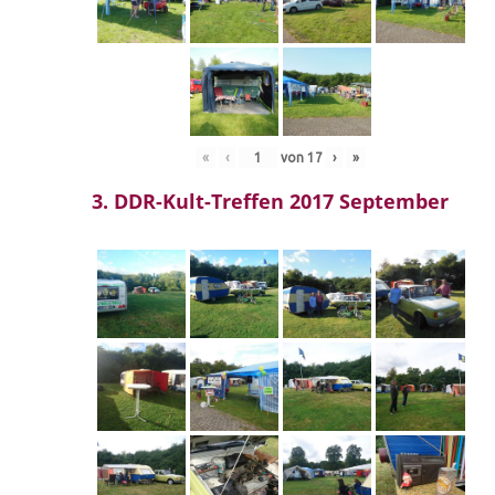
«
‹
von
17
›
»
3. DDR-Kult-Treffen 2017 September