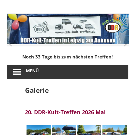
Zum
Inhalt
DDR-
springen
Kult-
Treffen
in
Noch 33 Tage bis zum nächsten Treffen!
Leipzig
MENÜ
am
Galerie
Auensee
20. DDR-Kult-Treffen 2026 Mai