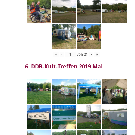
«
‹
von
21
›
»
6. DDR-Kult-Treffen 2019 Mai