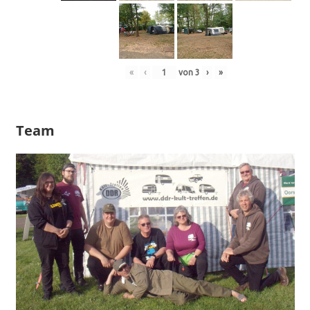
«
‹
von
3
›
»
Team