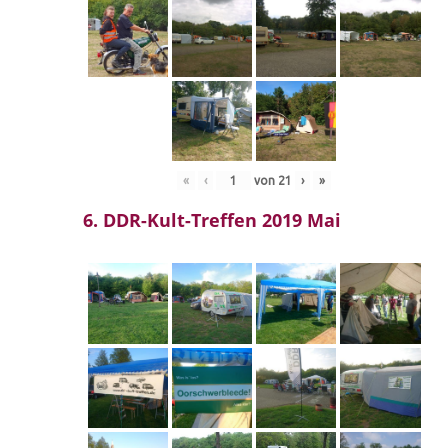
«
‹
von
21
›
»
6. DDR-Kult-Treffen 2019 Mai