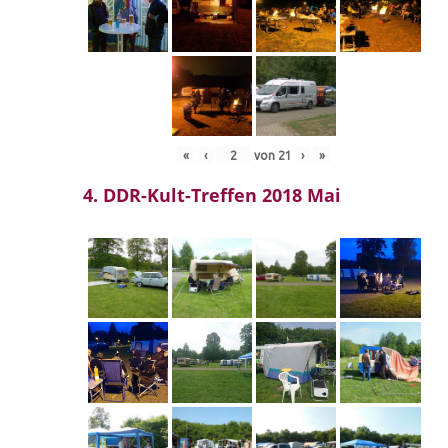
«
‹
von
21
›
»
4. DDR-Kult-Treffen 2018 Mai