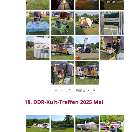
«
‹
von
5
›
»
18. DDR-Kult-Treffen 2025 Mai