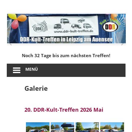
Zum
Inhalt
DDR-
springen
Kult-
Treffen
in
Noch 32 Tage bis zum nächsten Treffen!
Leipzig
MENÜ
am
Galerie
Auensee
20. DDR-Kult-Treffen 2026 Mai