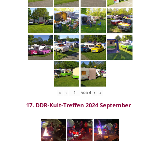
«
‹
von
4
›
»
17. DDR-Kult-Treffen 2024 September