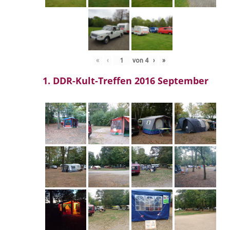
«
‹
von
4
›
»
1. DDR-Kult-Treffen 2016 September