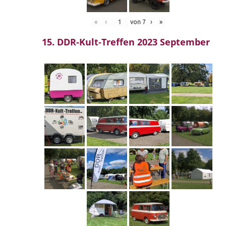
«
‹
von
7
›
»
15. DDR-Kult-Treffen 2023 September