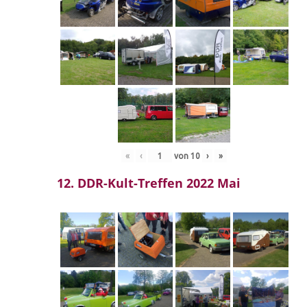
«
‹
von
10
›
»
12. DDR-Kult-Treffen 2022 Mai