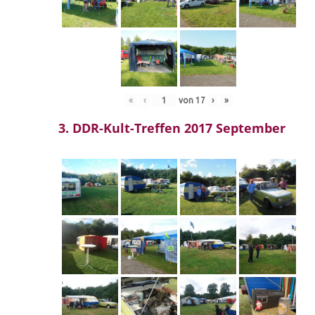
«
‹
von
17
›
»
3. DDR-Kult-Treffen 2017 September