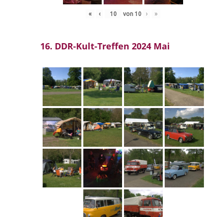
«
‹
von
10
›
»
16. DDR-Kult-Treffen 2024 Mai