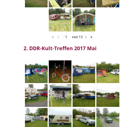
«
‹
von
15
›
»
2. DDR-Kult-Treffen 2017 Mai