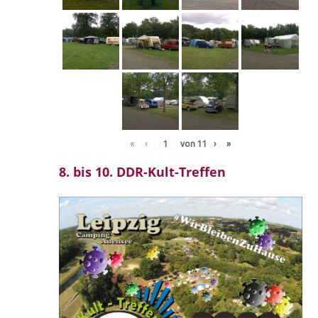
«
‹
von
11
›
»
8. bis 10. DDR-Kult-Treffen