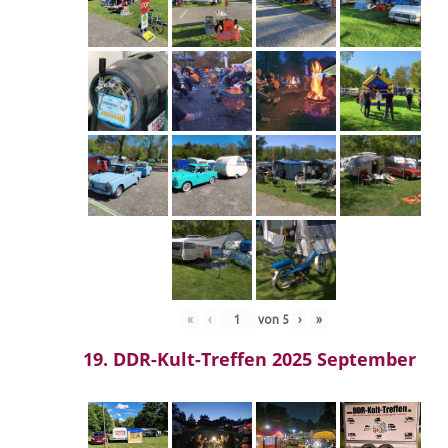
«
‹
von
5
›
»
19. DDR-Kult-Treffen 2025 September