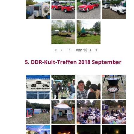
«
‹
von
18
›
»
5. DDR-Kult-Treffen 2018 September