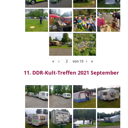
«
‹
von
10
›
»
11. DDR-Kult-Treffen 2021 September