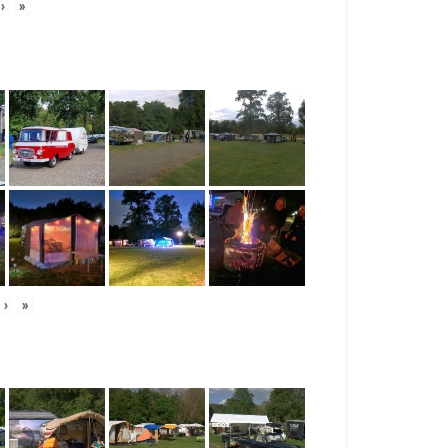
›
»
›
»