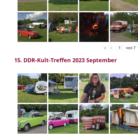
«
‹
von
7
15. DDR-Kult-Treffen 2023 September