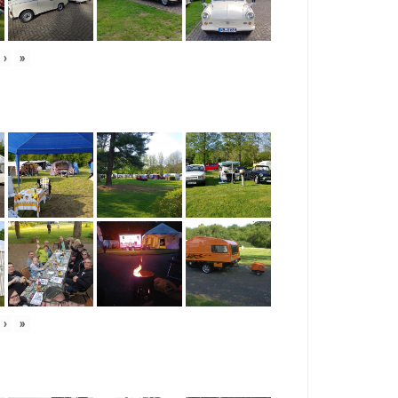
›
»
›
»