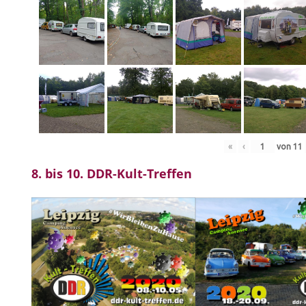
«
‹
von
11
8. bis 10. DDR-Kult-Treffen