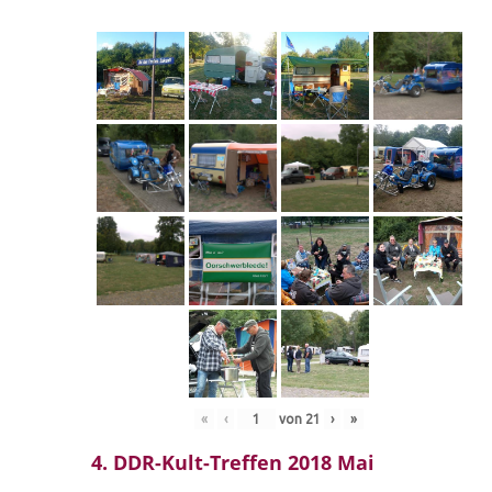
«
‹
von
21
›
»
4. DDR-Kult-Treffen 2018 Mai