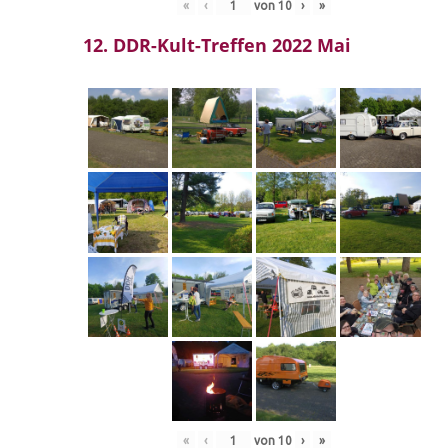
«
‹
von
10
›
»
12. DDR-Kult-Treffen 2022 Mai
«
‹
von
10
›
»