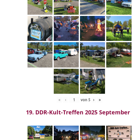
«
‹
von
5
›
»
19. DDR-Kult-Treffen 2025 September