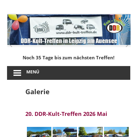
Zum
Inhalt
DDR-
springen
Kult-
Treffen
in
Noch 35 Tage bis zum nächsten Treffen!
Leipzig
MENÜ
am
Galerie
Auensee
20. DDR-Kult-Treffen 2026 Mai