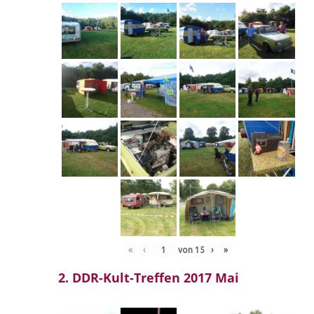
«
‹
von
15
›
»
2. DDR-Kult-Treffen 2017 Mai