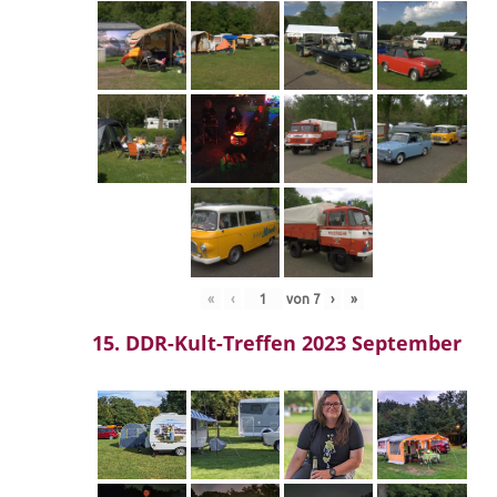
«
‹
von
7
›
»
15. DDR-Kult-Treffen 2023 September