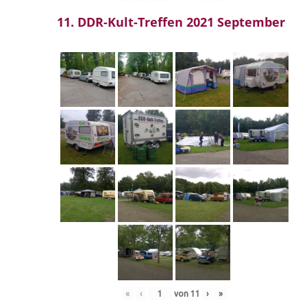
11. DDR-Kult-Treffen 2021 September
«
‹
von
11
›
»