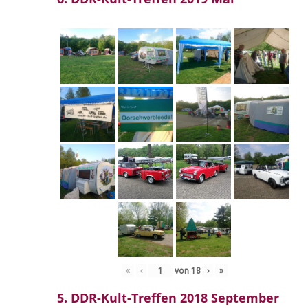
«
‹
von
18
›
»
5. DDR-Kult-Treffen 2018 September