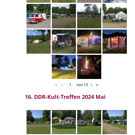
«
‹
von
10
›
»
16. DDR-Kult-Treffen 2024 Mai