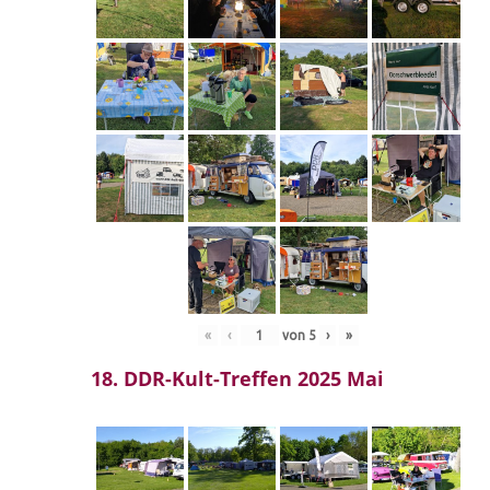
«
‹
von
5
›
»
18. DDR-Kult-Treffen 2025 Mai