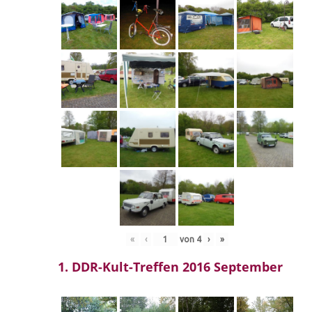
«
‹
von
4
›
»
1. DDR-Kult-Treffen 2016 September