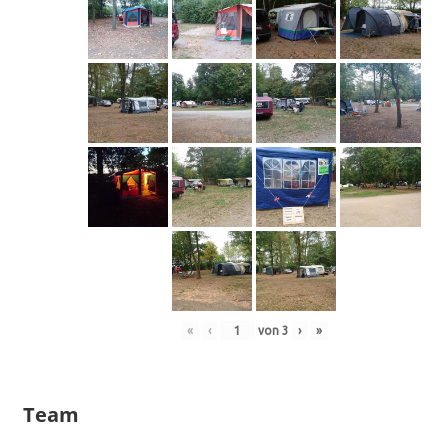
«
‹
von
3
›
»
Team