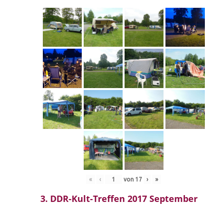
«
‹
von
17
›
»
3. DDR-Kult-Treffen 2017 September