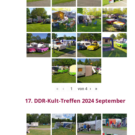
«
‹
von
4
›
»
17. DDR-Kult-Treffen 2024 September