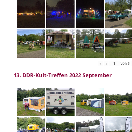
«
‹
von
5
13. DDR-Kult-Treffen 2022 September