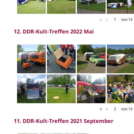
«
‹
von
10
12. DDR-Kult-Treffen 2022 Mai
«
‹
von
10
11. DDR-Kult-Treffen 2021 September