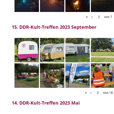
«
‹
von
7
15. DDR-Kult-Treffen 2023 September
«
‹
von
18
14. DDR-Kult-Treffen 2023 Mai