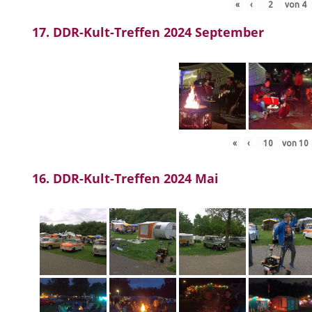
«
‹
von
4
17. DDR-Kult-Treffen 2024 September
«
‹
von
10
16. DDR-Kult-Treffen 2024 Mai