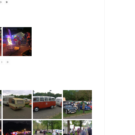
›
»
›
»