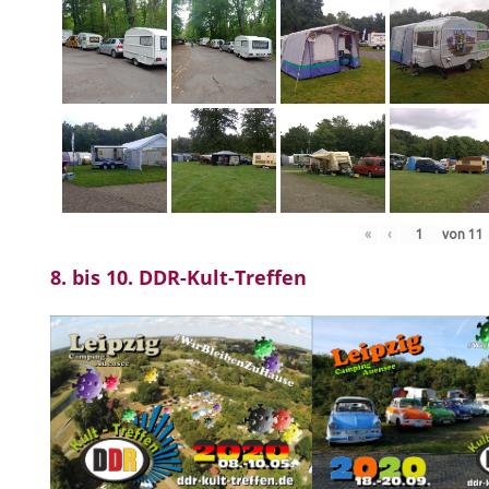
«
‹
von
11
8. bis 10. DDR-Kult-Treffen