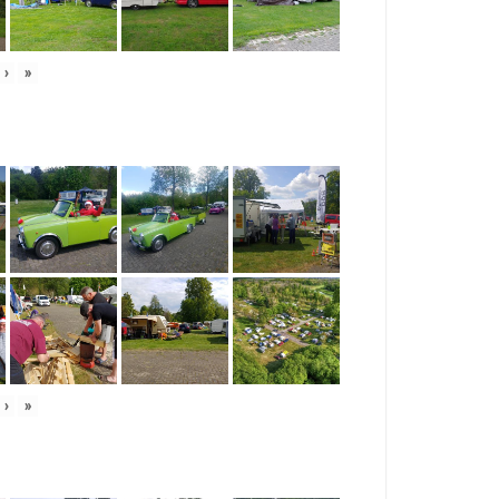
›
»
›
»