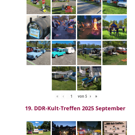
«
‹
von
5
›
»
19. DDR-Kult-Treffen 2025 September