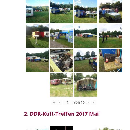
«
‹
von
15
›
»
2. DDR-Kult-Treffen 2017 Mai