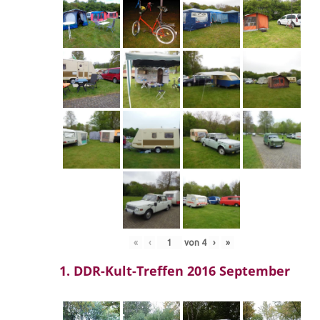
«
‹
von
4
›
»
1. DDR-Kult-Treffen 2016 September