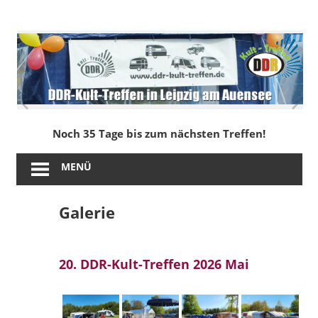
Zum
Inhalt
DDR-
springen
Kult-
Treffen
in
Noch 35 Tage bis zum nächsten Treffen!
Leipzig
MENÜ
am
Galerie
Auensee
20. DDR-Kult-Treffen 2026 Mai