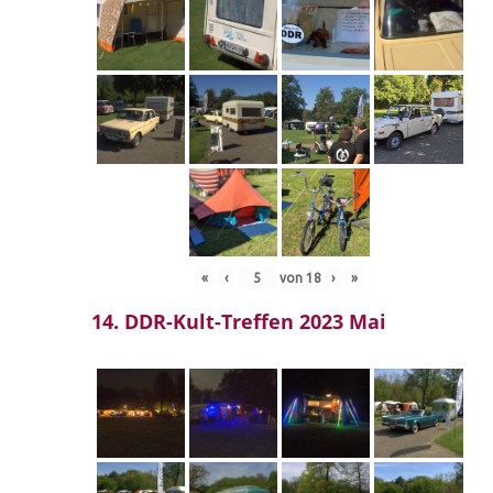
«
‹
von
18
›
»
14. DDR-Kult-Treffen 2023 Mai