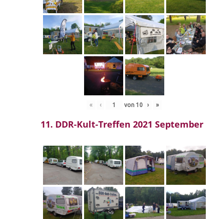
«
‹
von
10
›
»
11. DDR-Kult-Treffen 2021 September