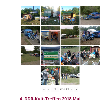
«
‹
von
21
›
»
4. DDR-Kult-Treffen 2018 Mai