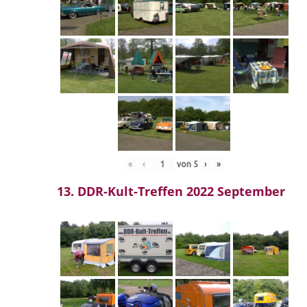
«
‹
von
5
›
»
13. DDR-Kult-Treffen 2022 September