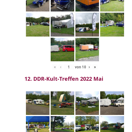
«
‹
von
10
›
»
12. DDR-Kult-Treffen 2022 Mai