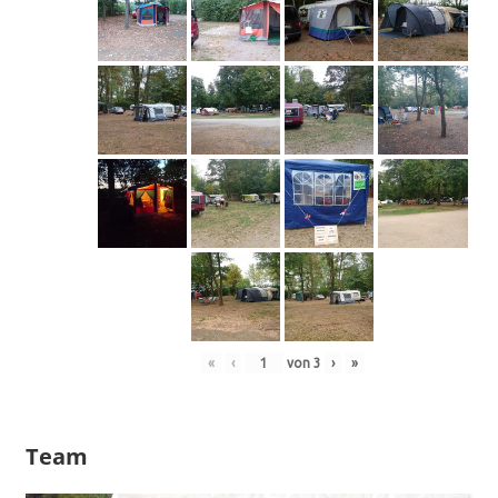
«
‹
von
3
›
»
Team