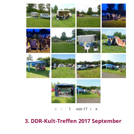
«
‹
von
17
›
»
3. DDR-Kult-Treffen 2017 September