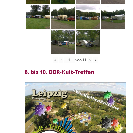
«
‹
von
11
›
»
8. bis 10. DDR-Kult-Treffen