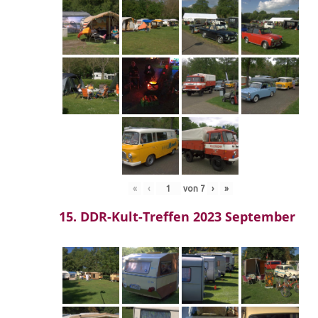
«
‹
von
7
›
»
15. DDR-Kult-Treffen 2023 September