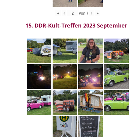
«
‹
von
7
›
»
15. DDR-Kult-Treffen 2023 September