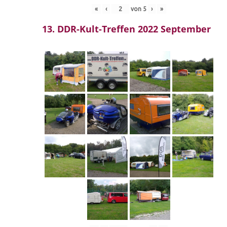
«
‹
von
5
›
»
13. DDR-Kult-Treffen 2022 September