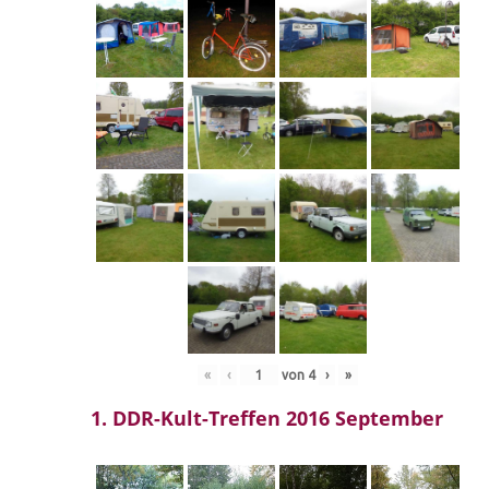
«
‹
von
4
›
»
1. DDR-Kult-Treffen 2016 September