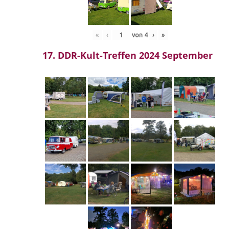
«
‹
von
4
›
»
17. DDR-Kult-Treffen 2024 September