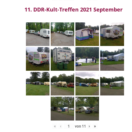
11. DDR-Kult-Treffen 2021 September
«
‹
von
11
›
»