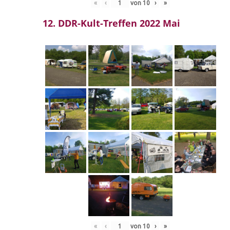
«
‹
von
10
›
»
12. DDR-Kult-Treffen 2022 Mai
«
‹
von
10
›
»