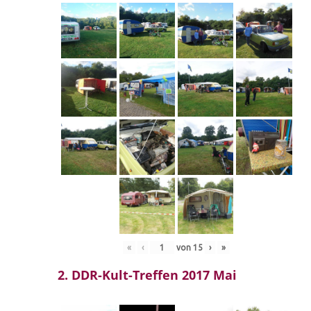
«
‹
von
15
›
»
2. DDR-Kult-Treffen 2017 Mai