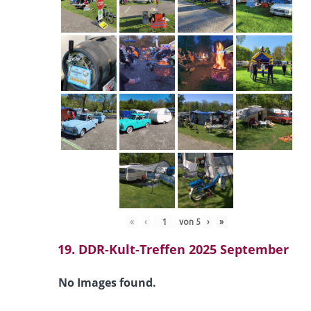
«
‹
von
5
›
»
19. DDR-Kult-Treffen 2025 September
No Images found.