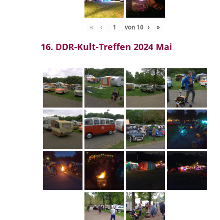
«
‹
von
10
›
»
16. DDR-Kult-Treffen 2024 Mai