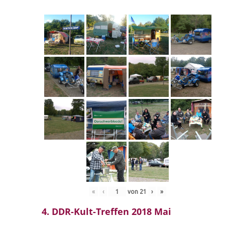
«
‹
von
21
›
»
4. DDR-Kult-Treffen 2018 Mai