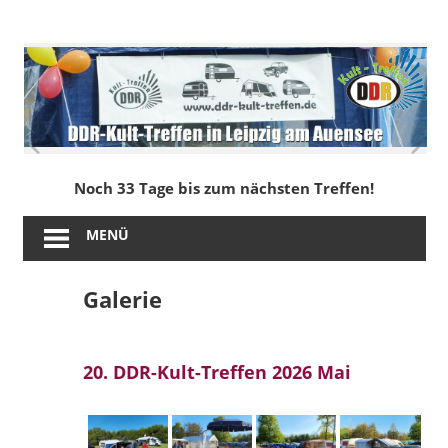
Zum
Inhalt
DDR-
springen
Kult-
Treffen
in
Noch 33 Tage bis zum nächsten Treffen!
Leipzig
MENÜ
am
Galerie
Auensee
20. DDR-Kult-Treffen 2026 Mai