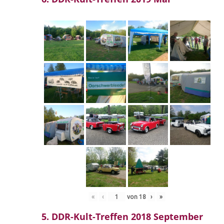
«
‹
von
18
›
»
5. DDR-Kult-Treffen 2018 September