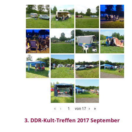
«
‹
von
17
›
»
3. DDR-Kult-Treffen 2017 September