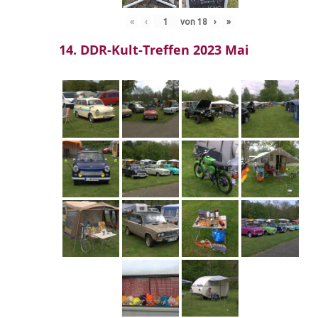
«
‹
von
18
›
»
14. DDR-Kult-Treffen 2023 Mai