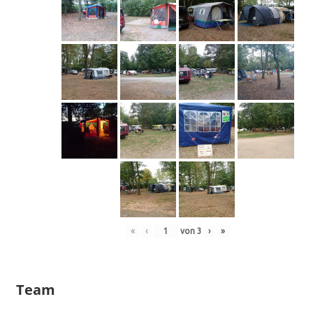
«
‹
von
3
›
»
Team