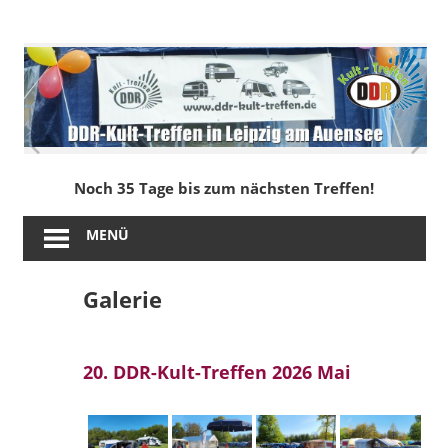
Zum
Inhalt
DDR-
springen
Kult-
Treffen
in
Noch 35 Tage bis zum nächsten Treffen!
Leipzig
MENÜ
am
Galerie
Auensee
20. DDR-Kult-Treffen 2026 Mai