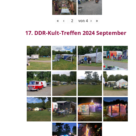
«
‹
von
4
›
»
17. DDR-Kult-Treffen 2024 September