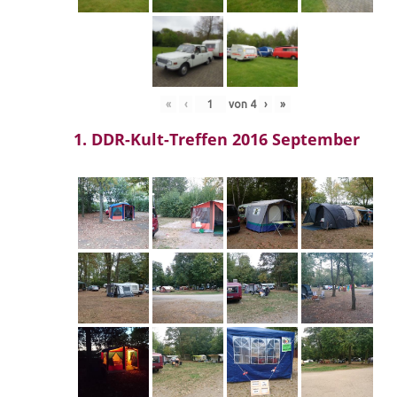
«
‹
von
4
›
»
1. DDR-Kult-Treffen 2016 September