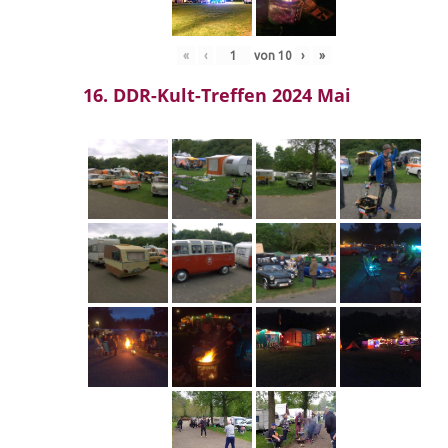
«
‹
von
10
›
»
16. DDR-Kult-Treffen 2024 Mai