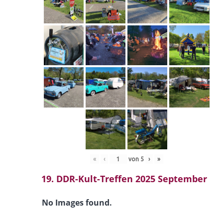
«
‹
von
5
›
»
19. DDR-Kult-Treffen 2025 September
No Images found.