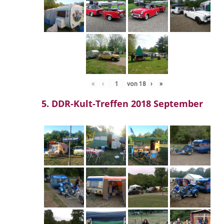
«
‹
von
18
›
»
5. DDR-Kult-Treffen 2018 September