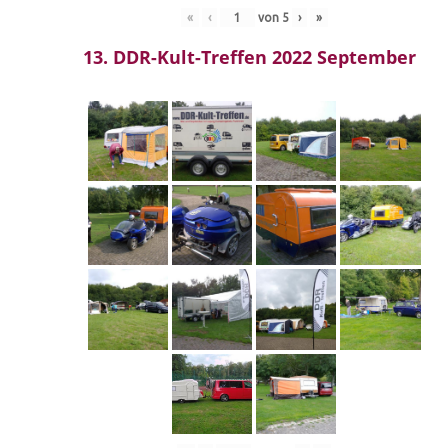
«
‹
von
5
›
»
13. DDR-Kult-Treffen 2022 September