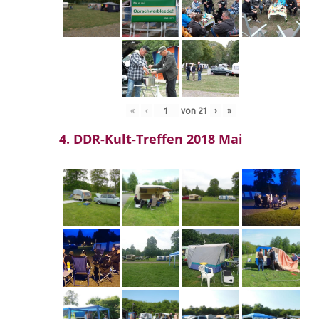
«
‹
von
21
›
»
4. DDR-Kult-Treffen 2018 Mai