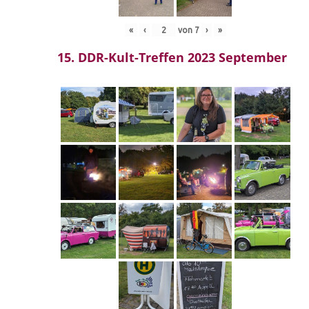
«
‹
von
7
›
»
15. DDR-Kult-Treffen 2023 September