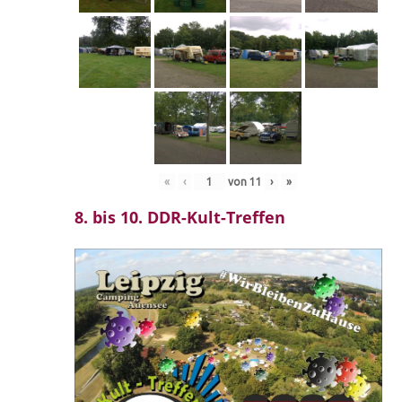
«
‹
von
11
›
»
8. bis 10. DDR-Kult-Treffen