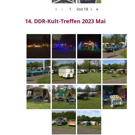
«
‹
von
18
›
»
14. DDR-Kult-Treffen 2023 Mai