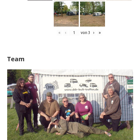
«
‹
von
3
›
»
Team