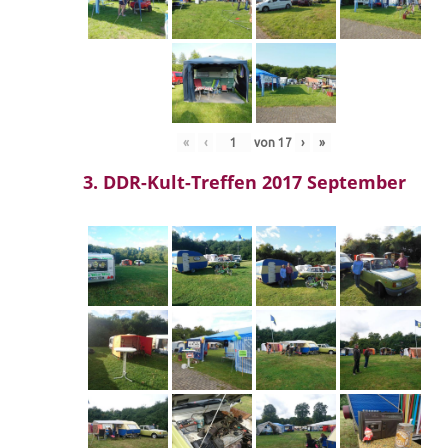
«
‹
von
17
›
»
3. DDR-Kult-Treffen 2017 September