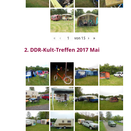
«
‹
von
15
›
»
2. DDR-Kult-Treffen 2017 Mai