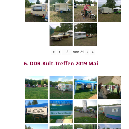
«
‹
von
21
›
»
6. DDR-Kult-Treffen 2019 Mai