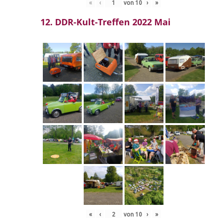
«
‹
von
10
›
»
12. DDR-Kult-Treffen 2022 Mai
«
‹
von
10
›
»