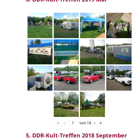
«
‹
von
18
›
»
5. DDR-Kult-Treffen 2018 September