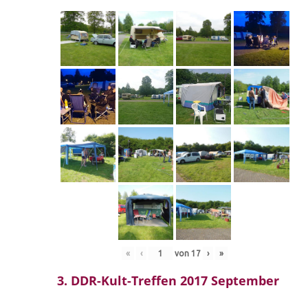
«
‹
von
17
›
»
3. DDR-Kult-Treffen 2017 September