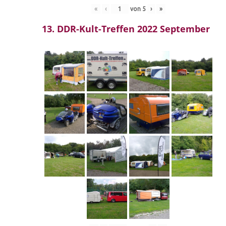
«
‹
von
5
›
»
13. DDR-Kult-Treffen 2022 September