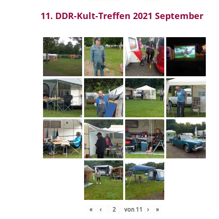
11. DDR-Kult-Treffen 2021 September
«
‹
von
11
›
»