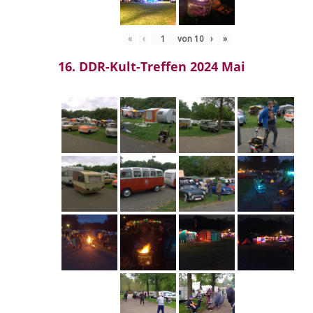
«
‹
von
10
›
»
16. DDR-Kult-Treffen 2024 Mai