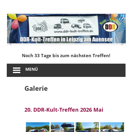
Zum
Inhalt
DDR-
springen
Kult-
Treffen
in
Noch 33 Tage bis zum nächsten Treffen!
Leipzig
MENÜ
am
Galerie
Auensee
20. DDR-Kult-Treffen 2026 Mai