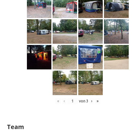
«
‹
von
3
›
»
Team