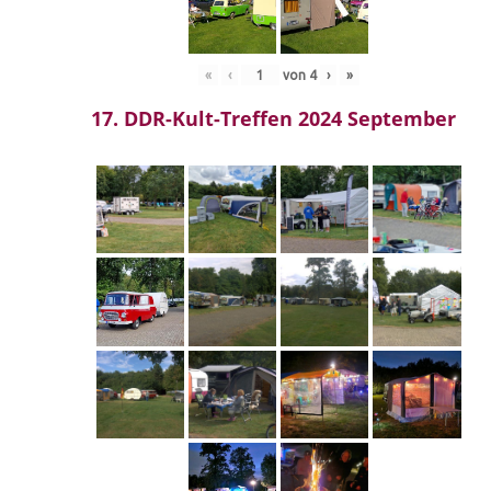
«
‹
von
4
›
»
17. DDR-Kult-Treffen 2024 September