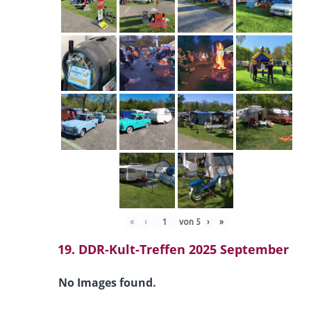
«
‹
von
5
›
»
19. DDR-Kult-Treffen 2025 September
No Images found.