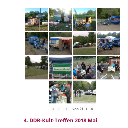
«
‹
von
21
›
»
4. DDR-Kult-Treffen 2018 Mai