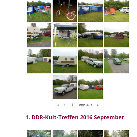
«
‹
von
4
›
»
1. DDR-Kult-Treffen 2016 September