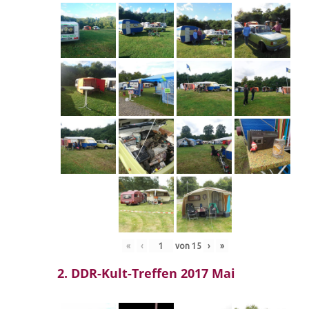
«
‹
von
15
›
»
2. DDR-Kult-Treffen 2017 Mai