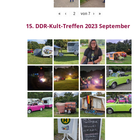
«
‹
von
7
›
»
15. DDR-Kult-Treffen 2023 September