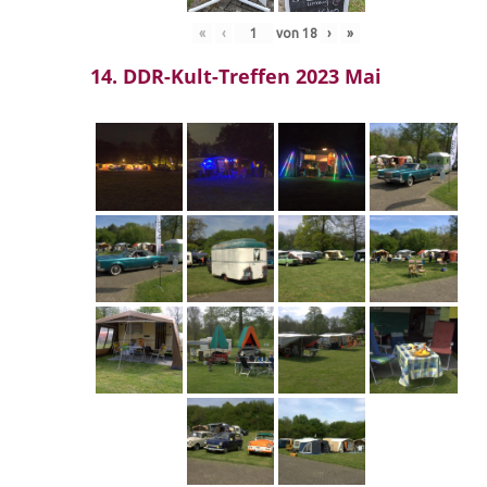
«
‹
von
18
›
»
14. DDR-Kult-Treffen 2023 Mai