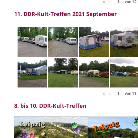
«
‹
von
10
11. DDR-Kult-Treffen 2021 September
«
‹
von
11
8. bis 10. DDR-Kult-Treffen