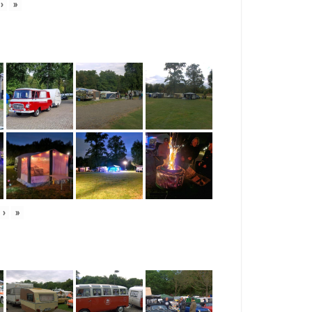
›
»
›
»