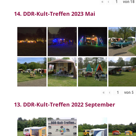
«
‹
von
18
14. DDR-Kult-Treffen 2023 Mai
«
‹
von
5
13. DDR-Kult-Treffen 2022 September