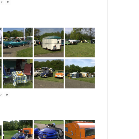
›
»
›
»