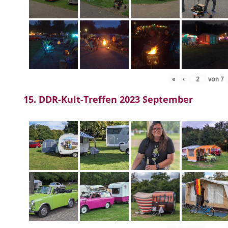
«
‹
von
7
15. DDR-Kult-Treffen 2023 September