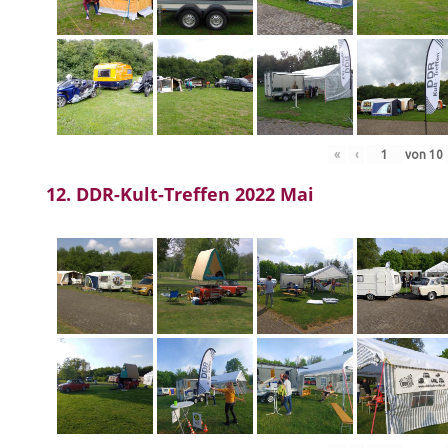
«
‹
von
10
12. DDR-Kult-Treffen 2022 Mai