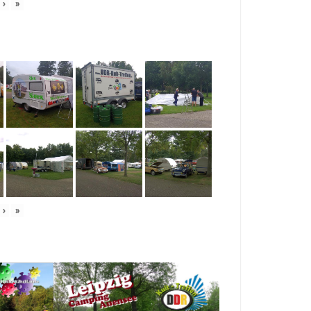
›
»
›
»