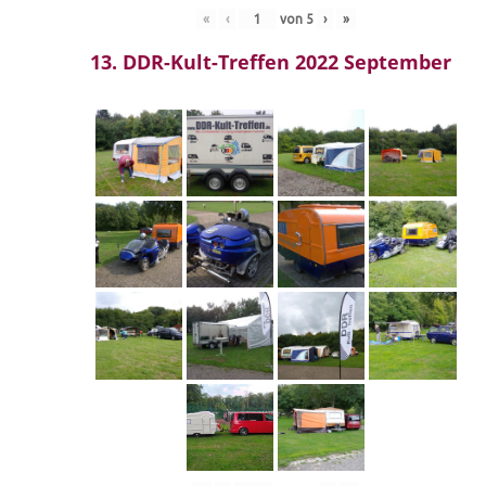
«
‹
von
5
›
»
13. DDR-Kult-Treffen 2022 September