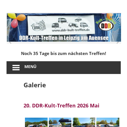
Zum
Inhalt
DDR-
springen
Kult-
Treffen
in
Noch 35 Tage bis zum nächsten Treffen!
Leipzig
MENÜ
am
Galerie
Auensee
20. DDR-Kult-Treffen 2026 Mai