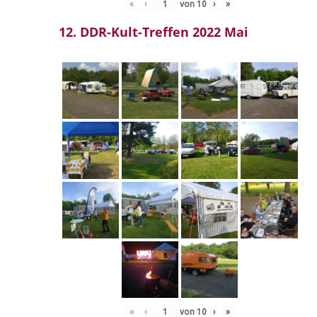
«
‹
von
10
›
»
12. DDR-Kult-Treffen 2022 Mai
«
‹
von
10
›
»