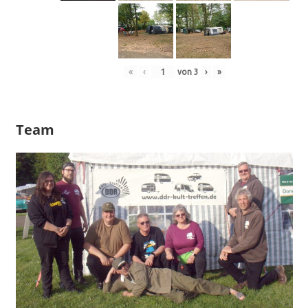
«
‹
von
3
›
»
Team