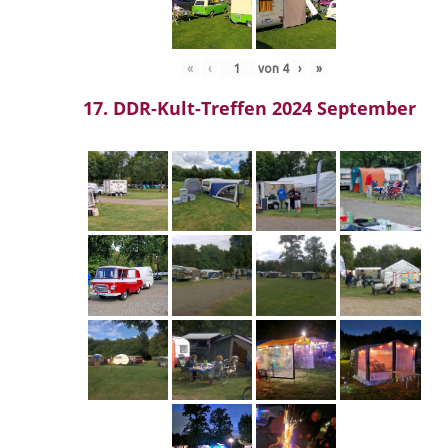
«
‹
von
4
›
»
17. DDR-Kult-Treffen 2024 September