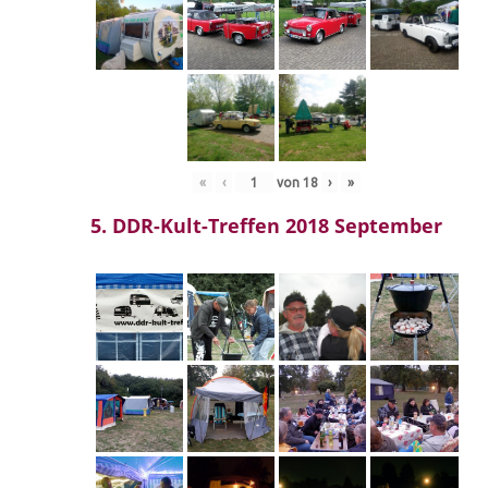
«
‹
von
18
›
»
5. DDR-Kult-Treffen 2018 September