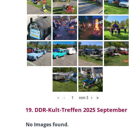
«
‹
von
5
›
»
19. DDR-Kult-Treffen 2025 September
No Images found.