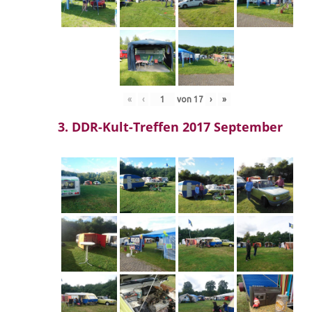
«
‹
von
17
›
»
3. DDR-Kult-Treffen 2017 September