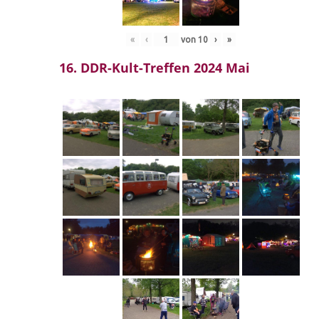
«
‹
von
10
›
»
16. DDR-Kult-Treffen 2024 Mai