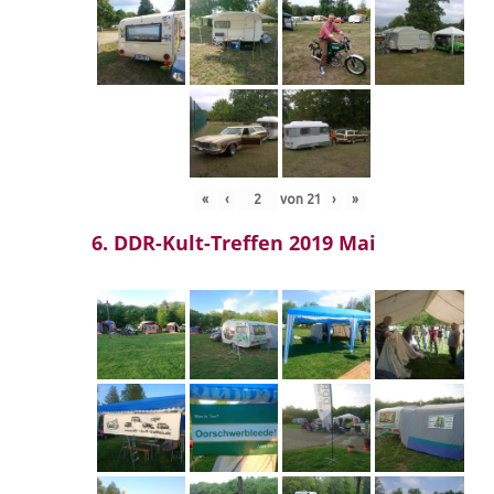
«
‹
von
21
›
»
6. DDR-Kult-Treffen 2019 Mai