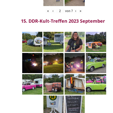
«
‹
von
7
›
»
15. DDR-Kult-Treffen 2023 September