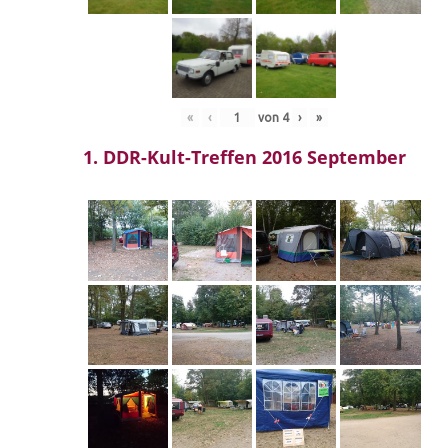
«
‹
von
4
›
»
1. DDR-Kult-Treffen 2016 September