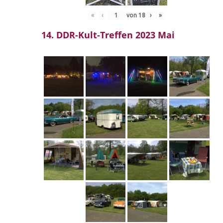
«
‹
von
18
›
»
14. DDR-Kult-Treffen 2023 Mai