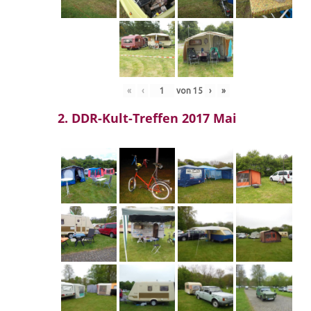
«
‹
von
15
›
»
2. DDR-Kult-Treffen 2017 Mai