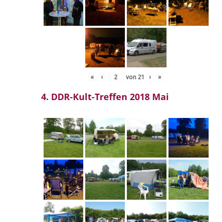
«
‹
von
21
›
»
4. DDR-Kult-Treffen 2018 Mai