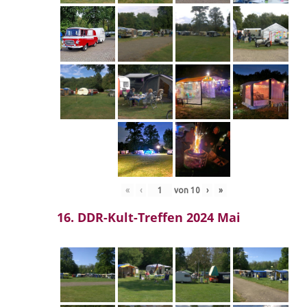
«
‹
von
10
›
»
16. DDR-Kult-Treffen 2024 Mai