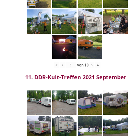
«
‹
von
10
›
»
11. DDR-Kult-Treffen 2021 September