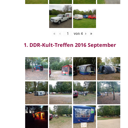
«
‹
von
4
›
»
1. DDR-Kult-Treffen 2016 September