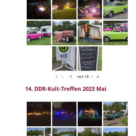
«
‹
von
18
›
»
14. DDR-Kult-Treffen 2023 Mai