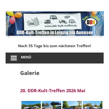
Zum
Inhalt
DDR-
springen
Kult-
Treffen
in
Noch 35 Tage bis zum nächsten Treffen!
Leipzig
MENÜ
am
Galerie
Auensee
20. DDR-Kult-Treffen 2026 Mai