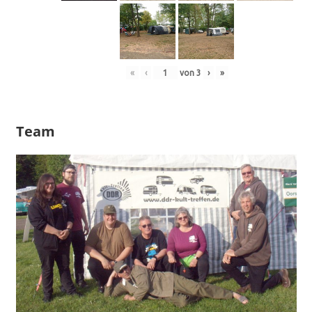
«
‹
von
3
›
»
Team