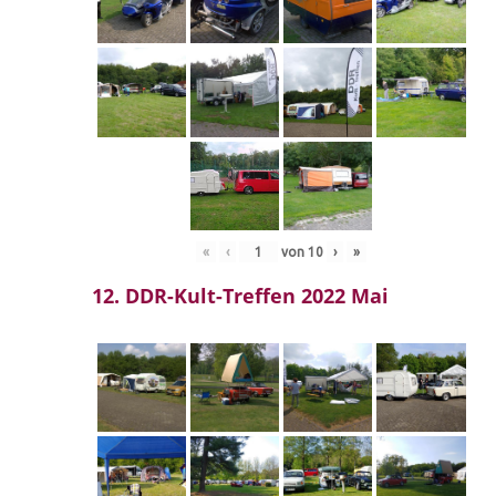
«
‹
von
10
›
»
12. DDR-Kult-Treffen 2022 Mai