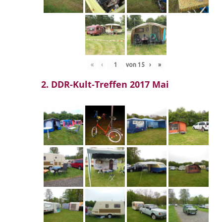
«
‹
von
15
›
»
2. DDR-Kult-Treffen 2017 Mai