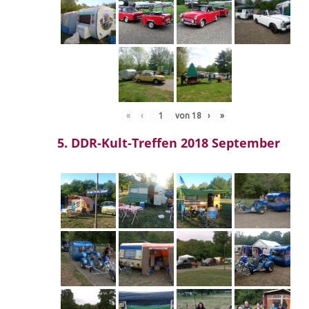
«
‹
von
18
›
»
5. DDR-Kult-Treffen 2018 September