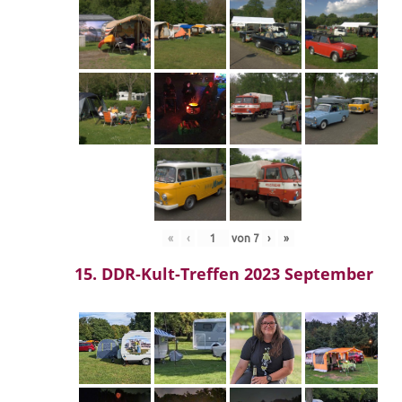
«
‹
von
7
›
»
15. DDR-Kult-Treffen 2023 September