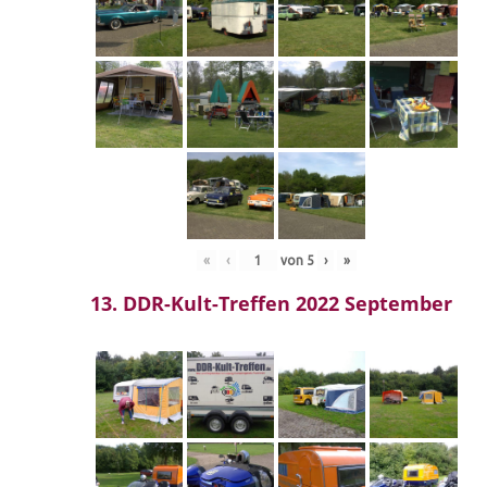
«
‹
von
5
›
»
13. DDR-Kult-Treffen 2022 September