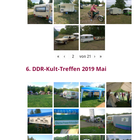
«
‹
von
21
›
»
6. DDR-Kult-Treffen 2019 Mai