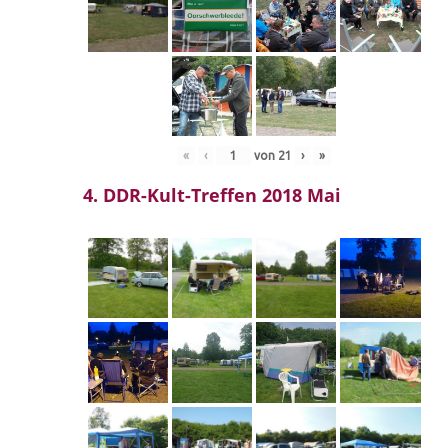
«
‹
von
21
›
»
4. DDR-Kult-Treffen 2018 Mai