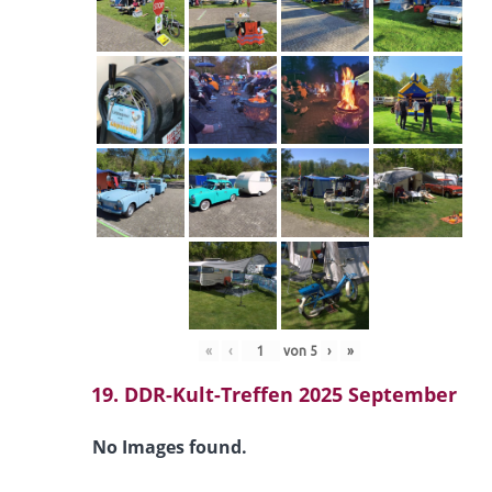
«
‹
von
5
›
»
19. DDR-Kult-Treffen 2025 September
No Images found.