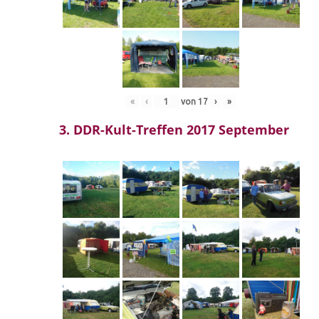
«
‹
von
17
›
»
3. DDR-Kult-Treffen 2017 September