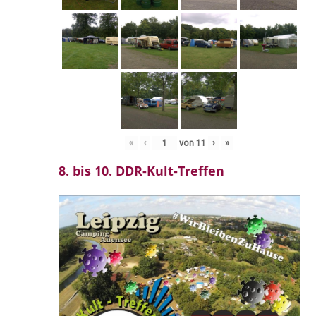
«
‹
von
11
›
»
8. bis 10. DDR-Kult-Treffen