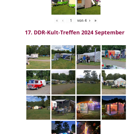
«
‹
von
4
›
»
17. DDR-Kult-Treffen 2024 September