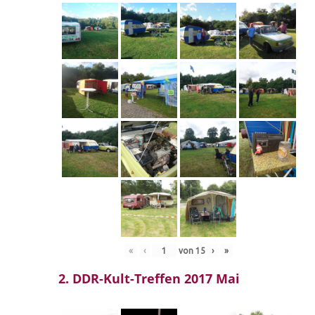
«
‹
von
15
›
»
2. DDR-Kult-Treffen 2017 Mai