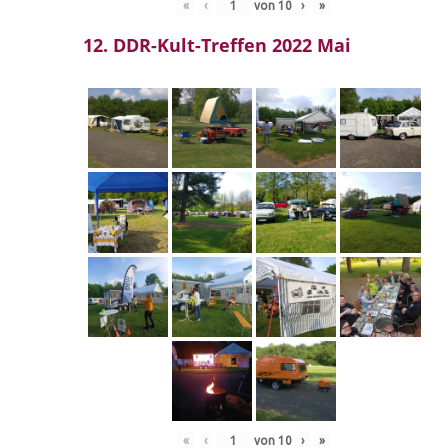
«
‹
von
10
›
»
12. DDR-Kult-Treffen 2022 Mai
«
‹
von
10
›
»