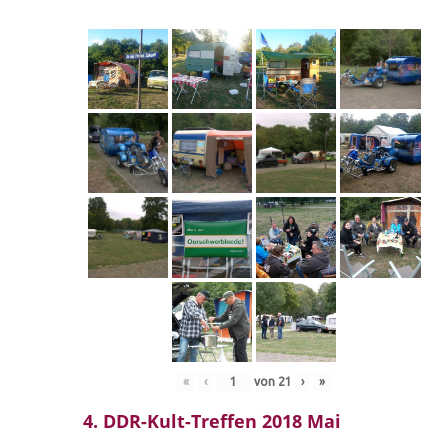
«
‹
von
21
›
»
4. DDR-Kult-Treffen 2018 Mai