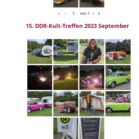
«
‹
von
7
›
»
15. DDR-Kult-Treffen 2023 September