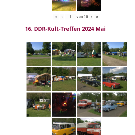
«
‹
von
10
›
»
16. DDR-Kult-Treffen 2024 Mai