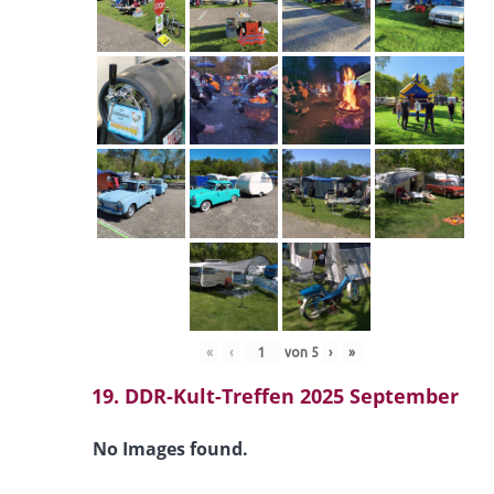
«
‹
von
5
›
»
19. DDR-Kult-Treffen 2025 September
No Images found.