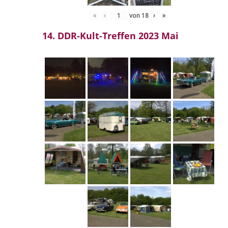
«
‹
von
18
›
»
14. DDR-Kult-Treffen 2023 Mai