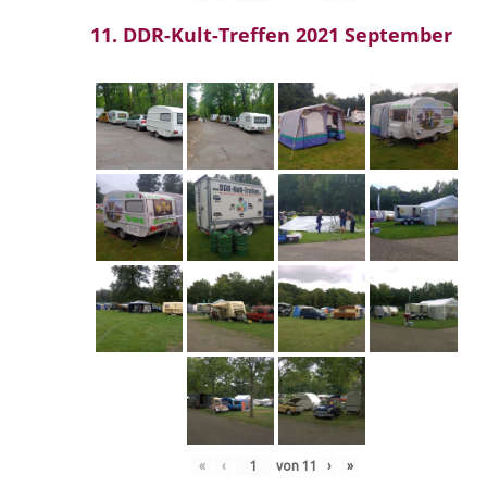
11. DDR-Kult-Treffen 2021 September
«
‹
von
11
›
»