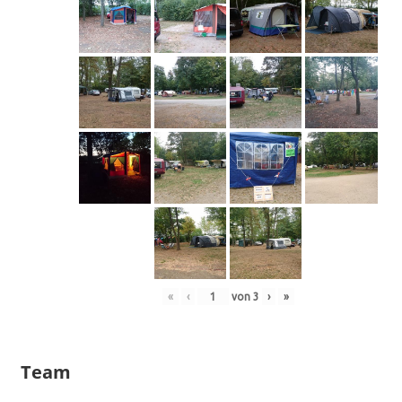
«
‹
von
3
›
»
Team