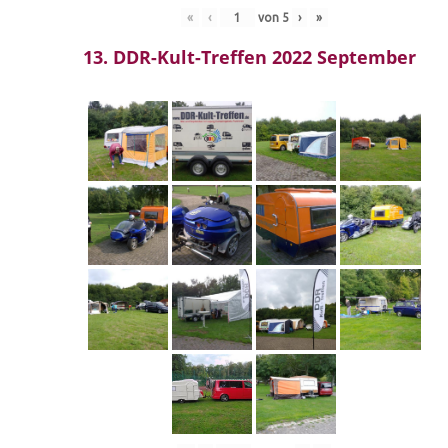
«
‹
von
5
›
»
13. DDR-Kult-Treffen 2022 September