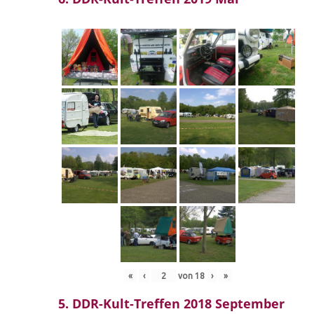
«
‹
von
18
›
»
5. DDR-Kult-Treffen 2018 September