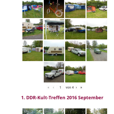
«
‹
von
4
›
»
1. DDR-Kult-Treffen 2016 September