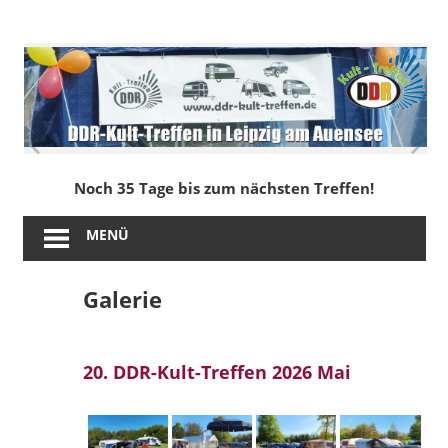
Zum
Inhalt
DDR-
springen
Kult-
Treffen
in
Noch 35 Tage bis zum nächsten Treffen!
Leipzig
MENÜ
am
Galerie
Auensee
20. DDR-Kult-Treffen 2026 Mai