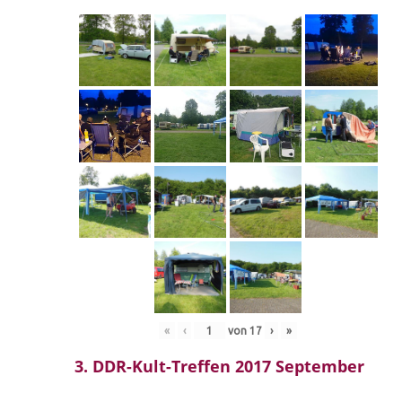
«
‹
von
17
›
»
3. DDR-Kult-Treffen 2017 September