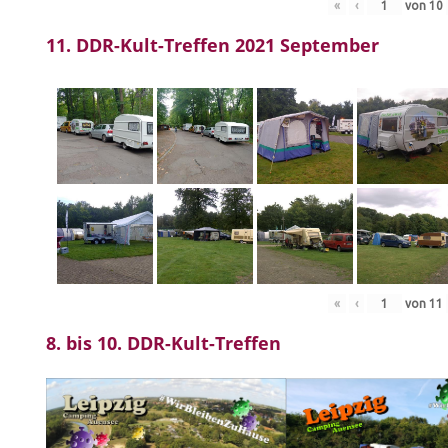
«
‹
von
10
11. DDR-Kult-Treffen 2021 September
«
‹
von
11
8. bis 10. DDR-Kult-Treffen