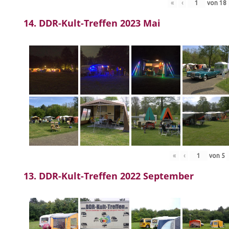
«
‹
von
18
14. DDR-Kult-Treffen 2023 Mai
«
‹
von
5
13. DDR-Kult-Treffen 2022 September