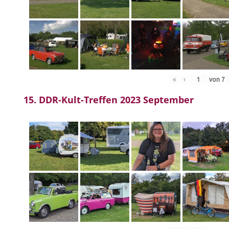
«
‹
von
7
15. DDR-Kult-Treffen 2023 September