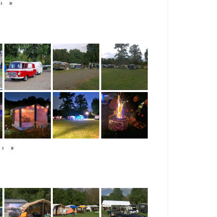
›
»
›
»