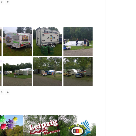
›
»
›
»