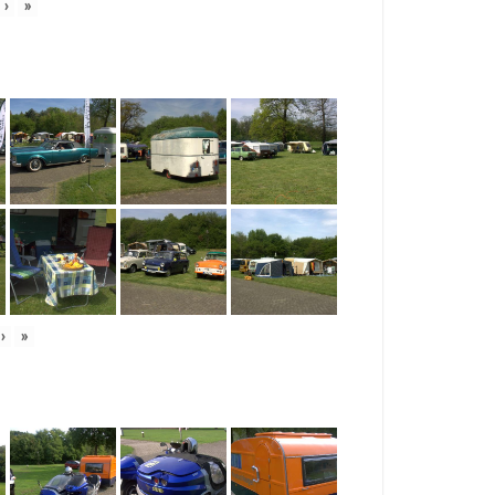
›
»
›
»