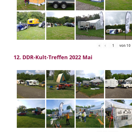
«
‹
von
10
12. DDR-Kult-Treffen 2022 Mai