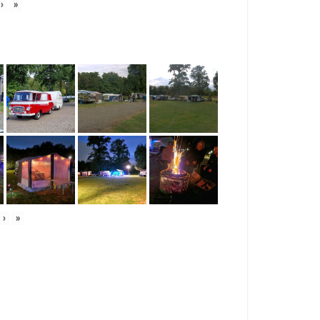
›
»
›
»