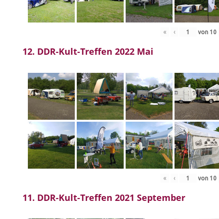
«
‹
von
10
12. DDR-Kult-Treffen 2022 Mai
«
‹
von
10
11. DDR-Kult-Treffen 2021 September