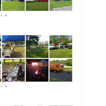
›
»
›
»