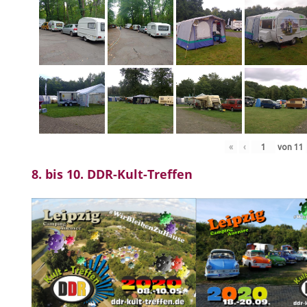
«
‹
von
11
8. bis 10. DDR-Kult-Treffen