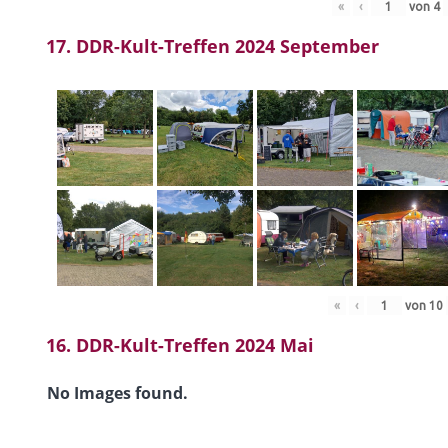
«
‹
von
4
17. DDR-Kult-Treffen 2024 September
«
‹
von
10
16. DDR-Kult-Treffen 2024 Mai
No Images found.