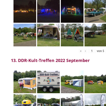
«
‹
von
5
13. DDR-Kult-Treffen 2022 September