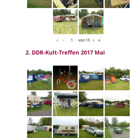
«
‹
von
15
›
»
2. DDR-Kult-Treffen 2017 Mai