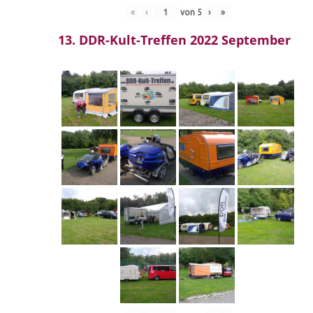
«
‹
von
5
›
»
13. DDR-Kult-Treffen 2022 September