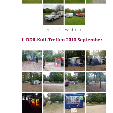
«
‹
von
4
›
»
1. DDR-Kult-Treffen 2016 September