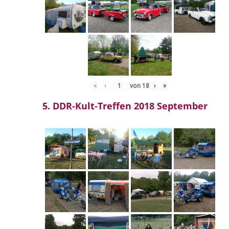
«
‹
von
18
›
»
5. DDR-Kult-Treffen 2018 September