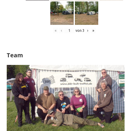
«
‹
von
3
›
»
Team