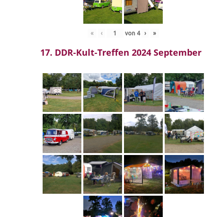
«
‹
von
4
›
»
17. DDR-Kult-Treffen 2024 September