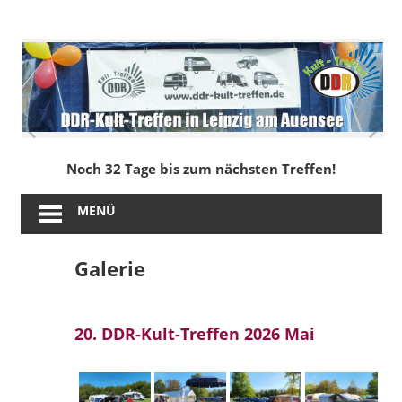
Zum
Inhalt
DDR-
springen
Kult-
Treffen
in
Noch 32 Tage bis zum nächsten Treffen!
Leipzig
MENÜ
am
Galerie
Auensee
20. DDR-Kult-Treffen 2026 Mai