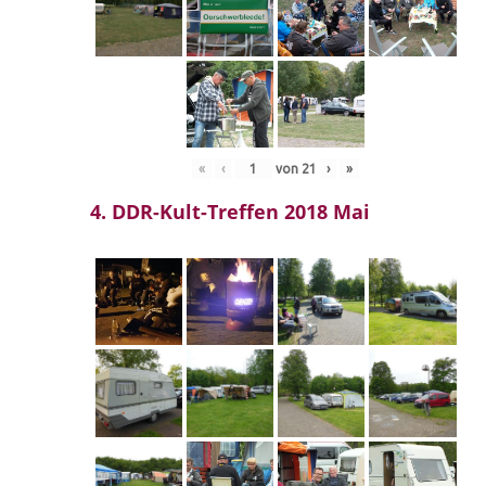
«
‹
von
21
›
»
4. DDR-Kult-Treffen 2018 Mai