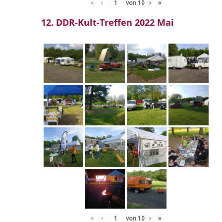
«
‹
von
10
›
»
12. DDR-Kult-Treffen 2022 Mai
«
‹
von
10
›
»