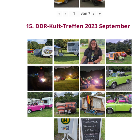
«
‹
von
7
›
»
15. DDR-Kult-Treffen 2023 September