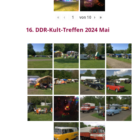
«
‹
von
10
›
»
16. DDR-Kult-Treffen 2024 Mai