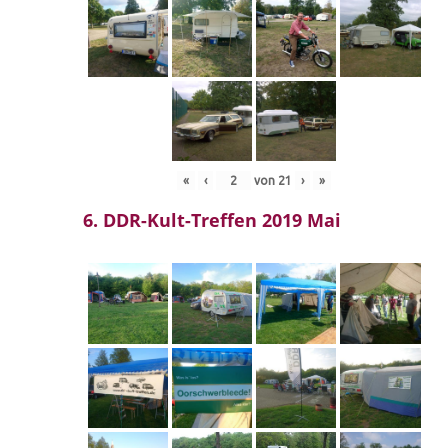
«
‹
von
21
›
»
6. DDR-Kult-Treffen 2019 Mai