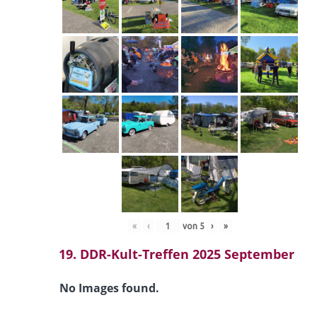
«
‹
von
5
›
»
19. DDR-Kult-Treffen 2025 September
No Images found.