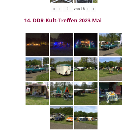
«
‹
von
18
›
»
14. DDR-Kult-Treffen 2023 Mai