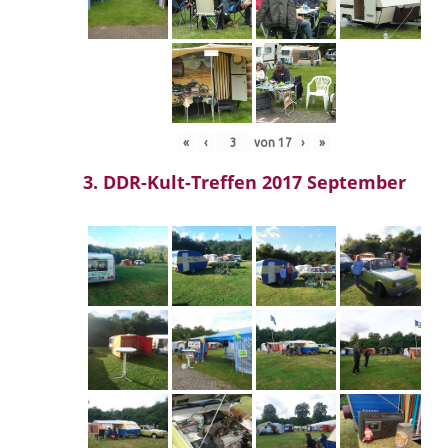
«
‹
von
17
›
»
3. DDR-Kult-Treffen 2017 September