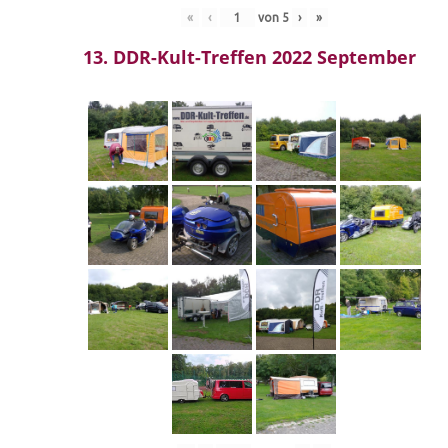
«
‹
von
5
›
»
13. DDR-Kult-Treffen 2022 September