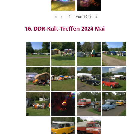
«
‹
von
10
›
»
16. DDR-Kult-Treffen 2024 Mai