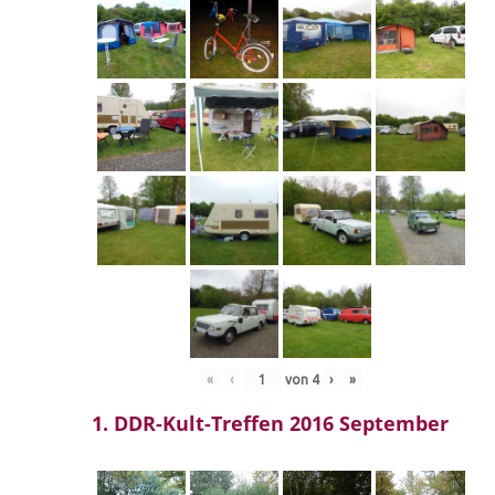
«
‹
von
4
›
»
1. DDR-Kult-Treffen 2016 September