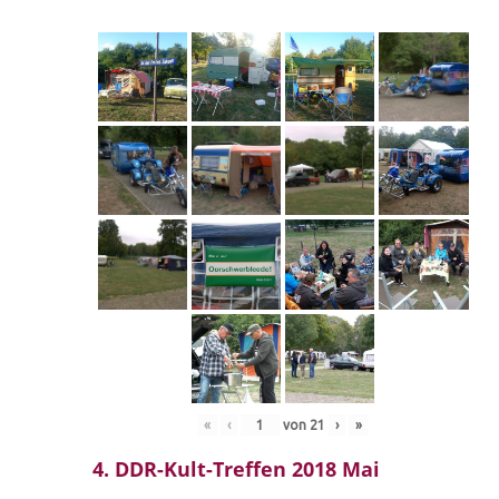
«
‹
von
21
›
»
4. DDR-Kult-Treffen 2018 Mai