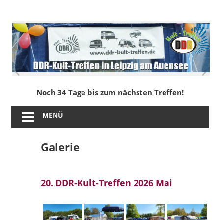
Zum
Inhalt
DDR-
springen
Kult-
Treffen
in
Noch 34 Tage bis zum nächsten Treffen!
Leipzig
MENÜ
am
Galerie
Auensee
20. DDR-Kult-Treffen 2026 Mai