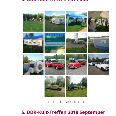
«
‹
von
18
›
»
5. DDR-Kult-Treffen 2018 September