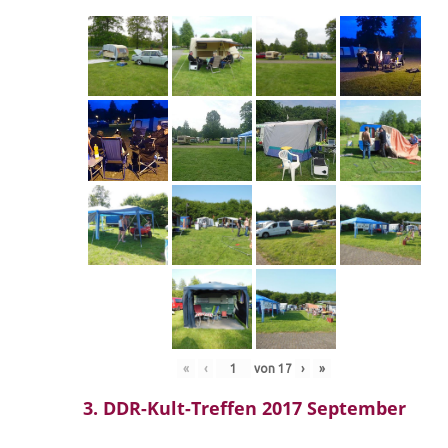
«
‹
von
17
›
»
3. DDR-Kult-Treffen 2017 September