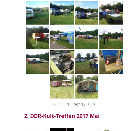
«
‹
von
15
›
»
2. DDR-Kult-Treffen 2017 Mai