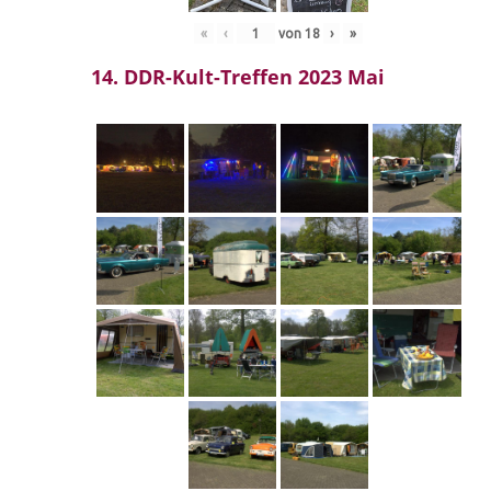
«
‹
von
18
›
»
14. DDR-Kult-Treffen 2023 Mai