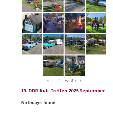
«
‹
von
5
›
»
19. DDR-Kult-Treffen 2025 September
No Images found.