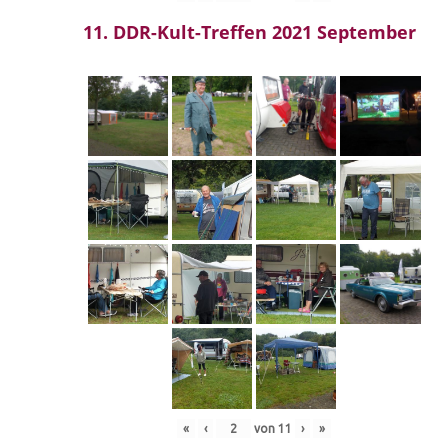
11. DDR-Kult-Treffen 2021 September
«
‹
von
11
›
»