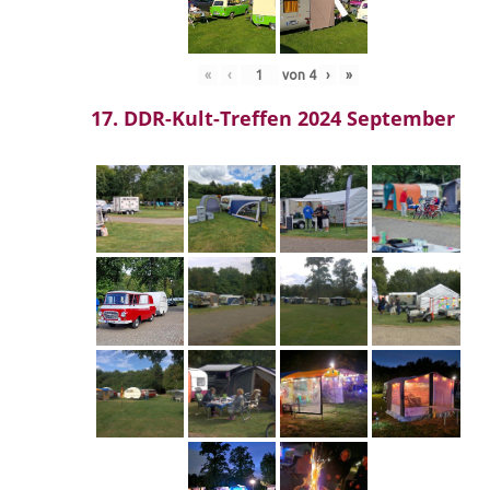
«
‹
von
4
›
»
17. DDR-Kult-Treffen 2024 September