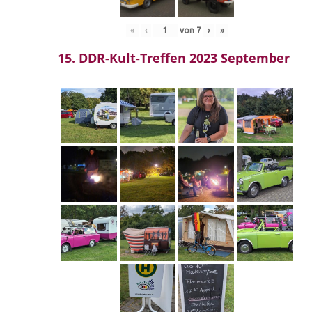
«
‹
von
7
›
»
15. DDR-Kult-Treffen 2023 September