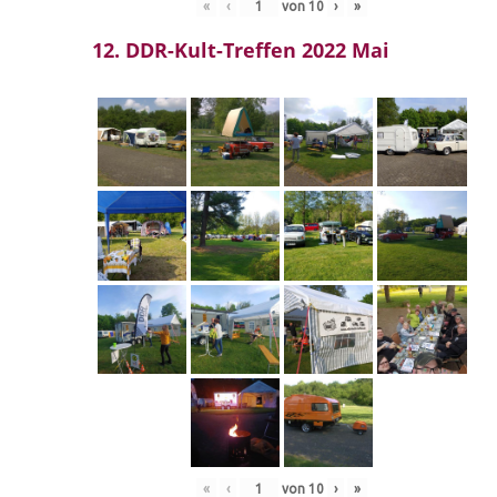
«
‹
von
10
›
»
12. DDR-Kult-Treffen 2022 Mai
«
‹
von
10
›
»