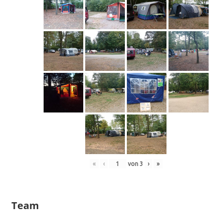
«
‹
von
3
›
»
Team