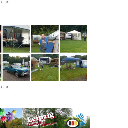
›
»
›
»