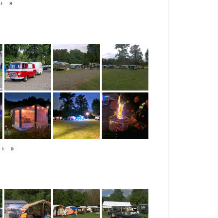
›
»
›
»