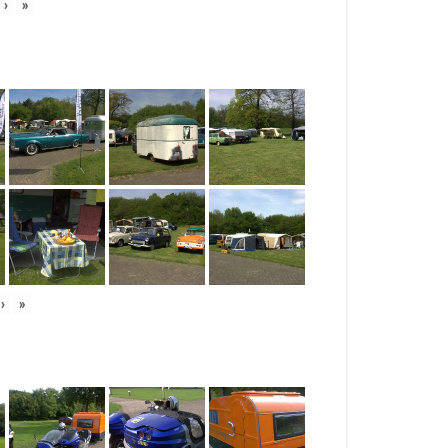
›
»
›
»