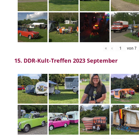
«
‹
von
7
15. DDR-Kult-Treffen 2023 September