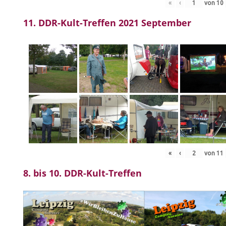
«
‹
von
10
11. DDR-Kult-Treffen 2021 September
«
‹
von
11
8. bis 10. DDR-Kult-Treffen