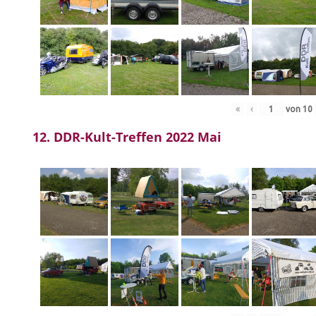
«
‹
von
10
12. DDR-Kult-Treffen 2022 Mai