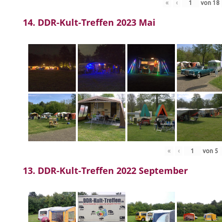
«
‹
von
18
14. DDR-Kult-Treffen 2023 Mai
«
‹
von
5
13. DDR-Kult-Treffen 2022 September