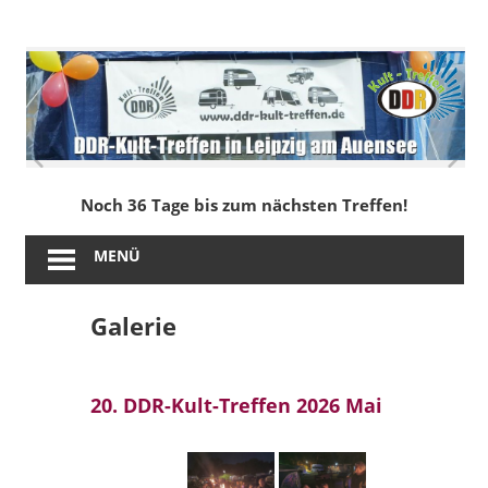
Zum
Inhalt
DDR-
springen
Kult-
Treffen
in
Noch 36 Tage bis zum nächsten Treffen!
Leipzig
MENÜ
am
Galerie
Auensee
20. DDR-Kult-Treffen 2026 Mai