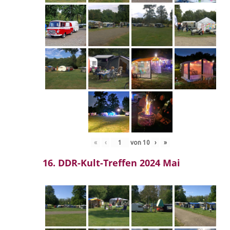
«
‹
von
10
›
»
16. DDR-Kult-Treffen 2024 Mai