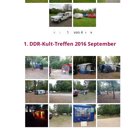
«
‹
von
4
›
»
1. DDR-Kult-Treffen 2016 September