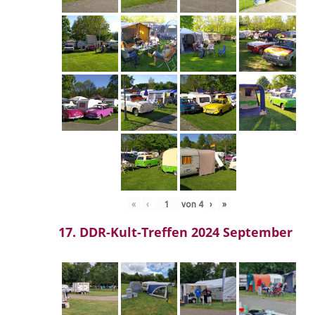
«
‹
von
4
›
»
17. DDR-Kult-Treffen 2024 September