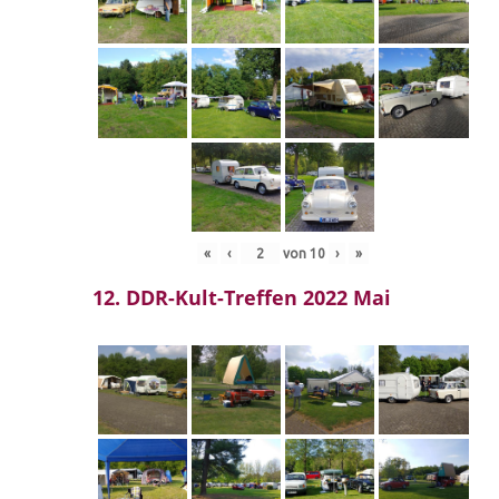
«
‹
von
10
›
»
12. DDR-Kult-Treffen 2022 Mai