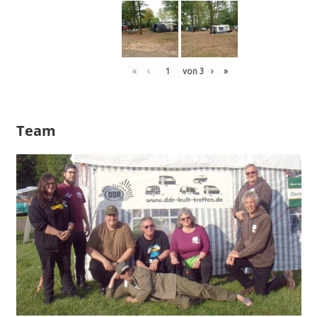
«
‹
von
3
›
»
Team