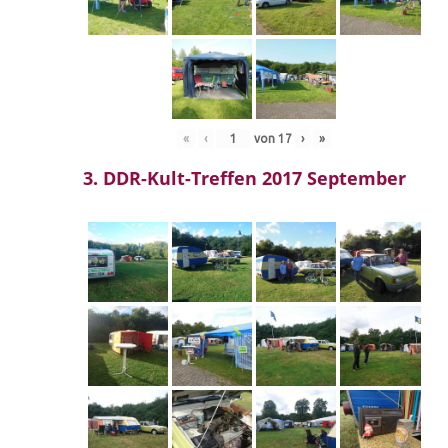
«
‹
von
17
›
»
3. DDR-Kult-Treffen 2017 September