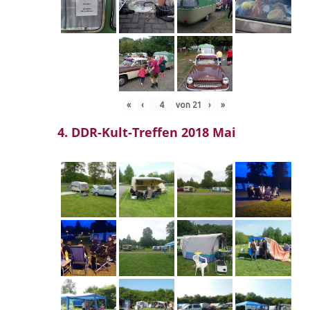
«
‹
von
21
›
»
4. DDR-Kult-Treffen 2018 Mai