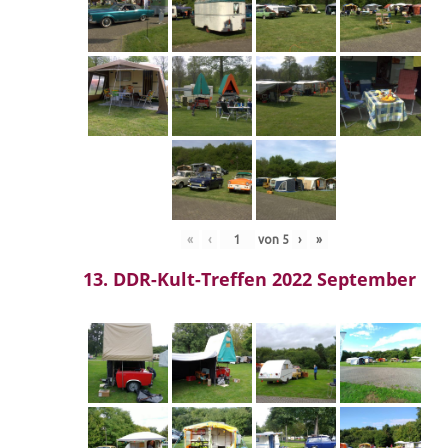
«
‹
von
5
›
»
13. DDR-Kult-Treffen 2022 September