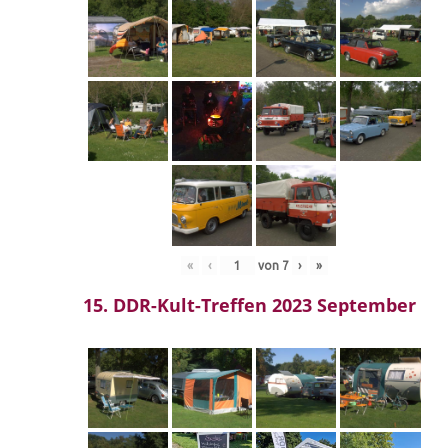
«
‹
von
7
›
»
15. DDR-Kult-Treffen 2023 September