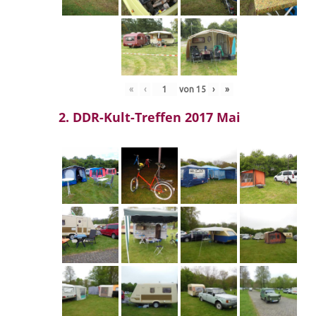
«
‹
von
15
›
»
2. DDR-Kult-Treffen 2017 Mai