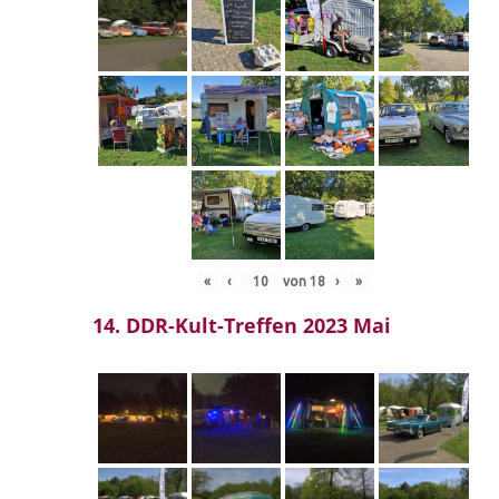
«
‹
von
18
›
»
14. DDR-Kult-Treffen 2023 Mai