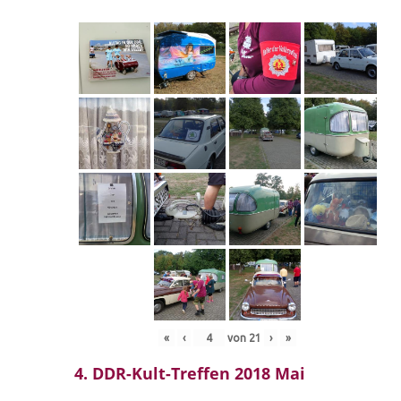
«
‹
von
21
›
»
4. DDR-Kult-Treffen 2018 Mai