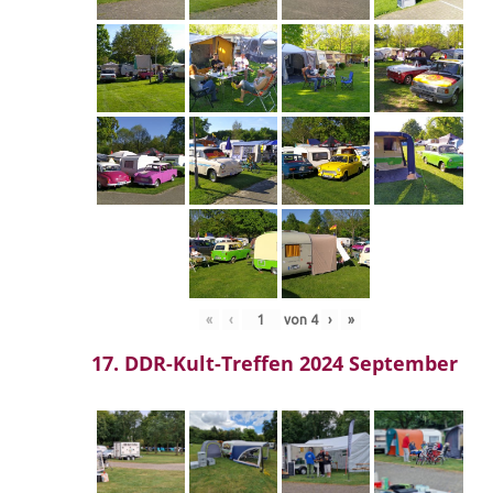
«
‹
von
4
›
»
17. DDR-Kult-Treffen 2024 September