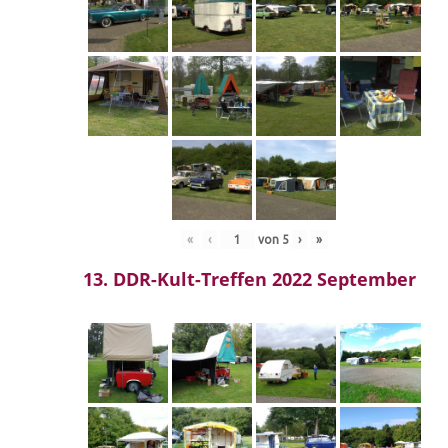
«
‹
von
5
›
»
13. DDR-Kult-Treffen 2022 September