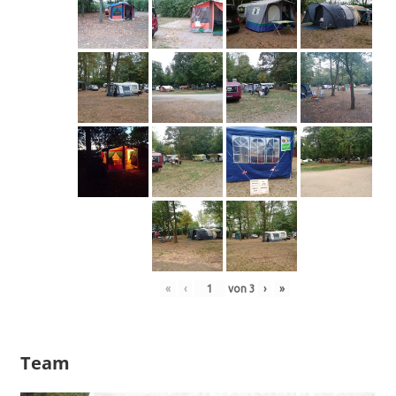
«
‹
von
3
›
»
Team