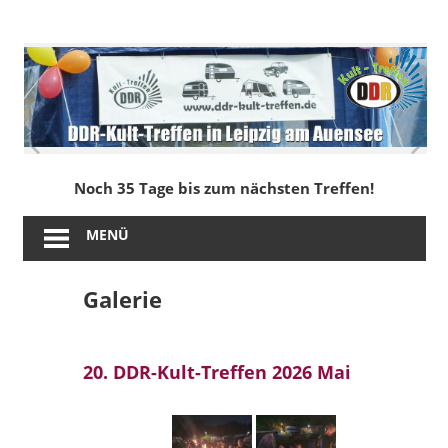
Zum
Inhalt
DDR-
springen
Kult-
Treffen
in
Noch 35 Tage bis zum nächsten Treffen!
Leipzig
MENÜ
am
Galerie
Auensee
20. DDR-Kult-Treffen 2026 Mai