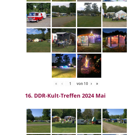
«
‹
von
10
›
»
16. DDR-Kult-Treffen 2024 Mai