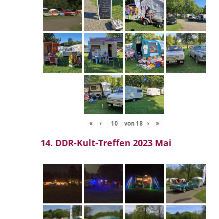
«
‹
von
18
›
»
14. DDR-Kult-Treffen 2023 Mai