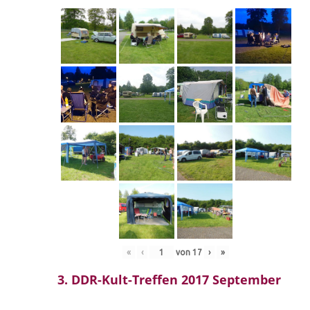
«
‹
von
17
›
»
3. DDR-Kult-Treffen 2017 September