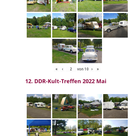
«
‹
von
10
›
»
12. DDR-Kult-Treffen 2022 Mai