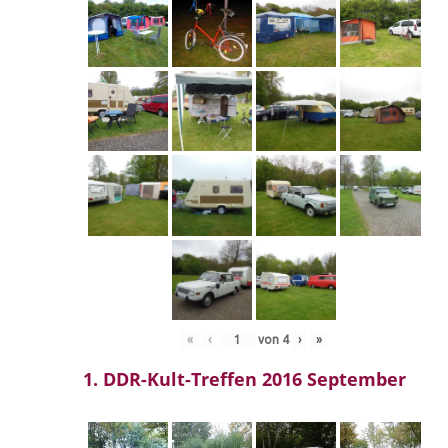
«
‹
von
4
›
»
1. DDR-Kult-Treffen 2016 September