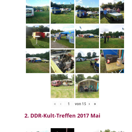
«
‹
von
15
›
»
2. DDR-Kult-Treffen 2017 Mai