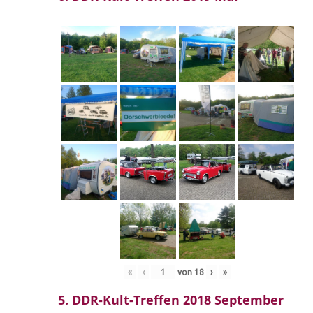
«
‹
von
18
›
»
5. DDR-Kult-Treffen 2018 September