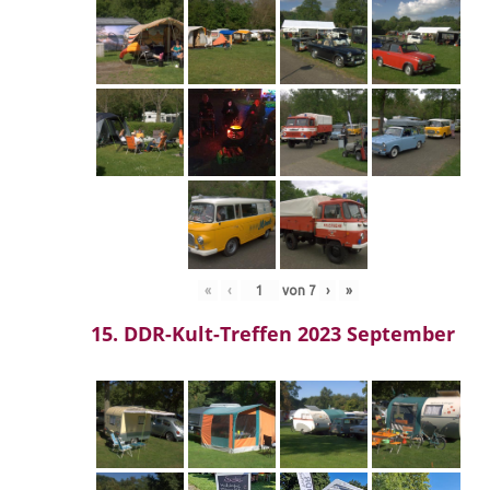
«
‹
von
7
›
»
15. DDR-Kult-Treffen 2023 September