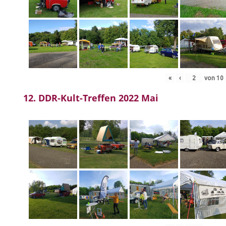
«
‹
von
10
12. DDR-Kult-Treffen 2022 Mai