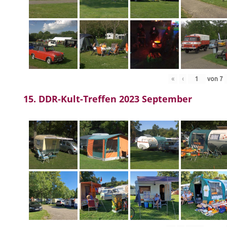
«
‹
von
7
15. DDR-Kult-Treffen 2023 September