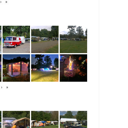
›
»
›
»