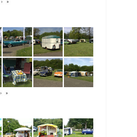
›
»
›
»