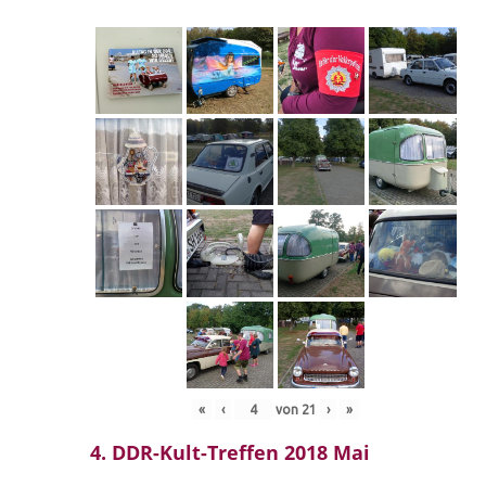
«
‹
von
21
›
»
4. DDR-Kult-Treffen 2018 Mai