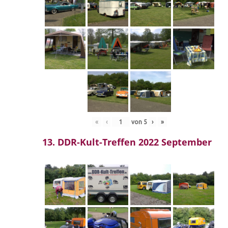
«
‹
von
5
›
»
13. DDR-Kult-Treffen 2022 September