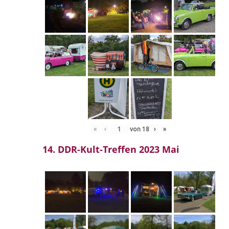
«
‹
von
18
›
»
14. DDR-Kult-Treffen 2023 Mai