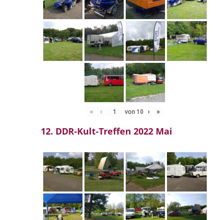
«
‹
von
10
›
»
12. DDR-Kult-Treffen 2022 Mai