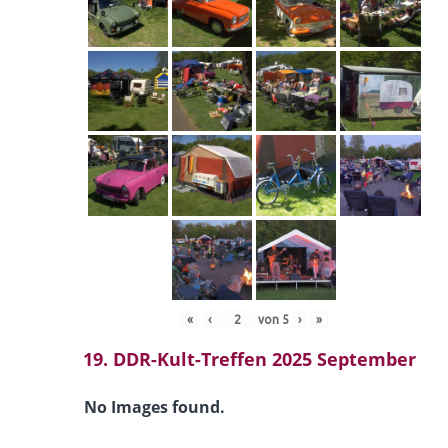
«
‹
von
5
›
»
19. DDR-Kult-Treffen 2025 September
No Images found.