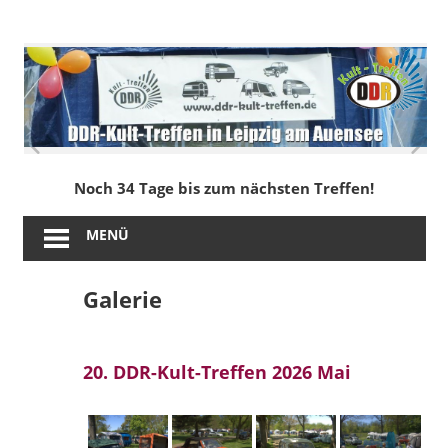
Zum
Inhalt
DDR-
springen
Kult-
Treffen
in
Noch 34 Tage bis zum nächsten Treffen!
Leipzig
MENÜ
am
Galerie
Auensee
20. DDR-Kult-Treffen 2026 Mai