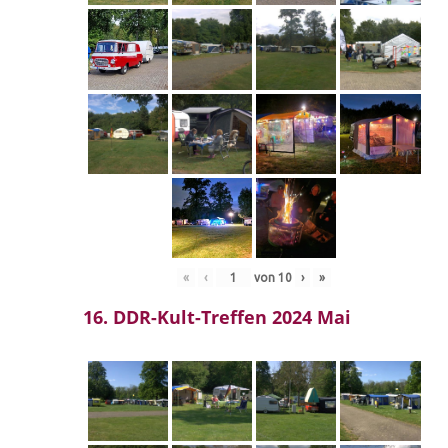
«
‹
von
10
›
»
16. DDR-Kult-Treffen 2024 Mai