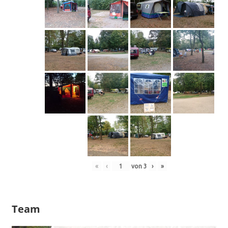
«
‹
von
3
›
»
Team