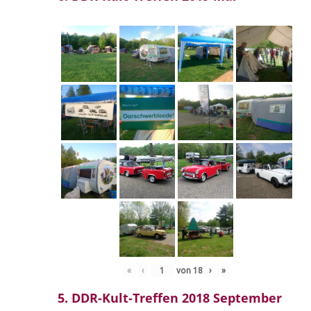
«
‹
von
18
›
»
5. DDR-Kult-Treffen 2018 September