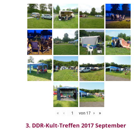
«
‹
von
17
›
»
3. DDR-Kult-Treffen 2017 September