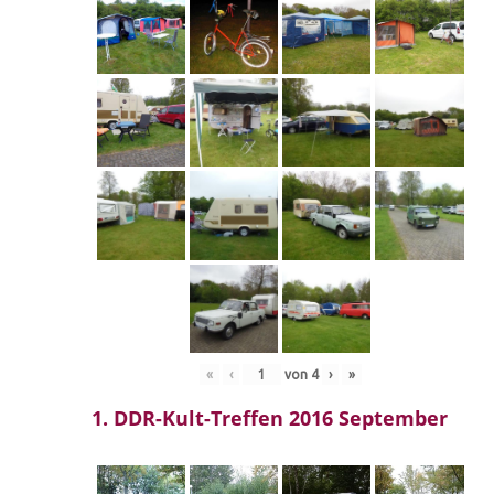
«
‹
von
4
›
»
1. DDR-Kult-Treffen 2016 September