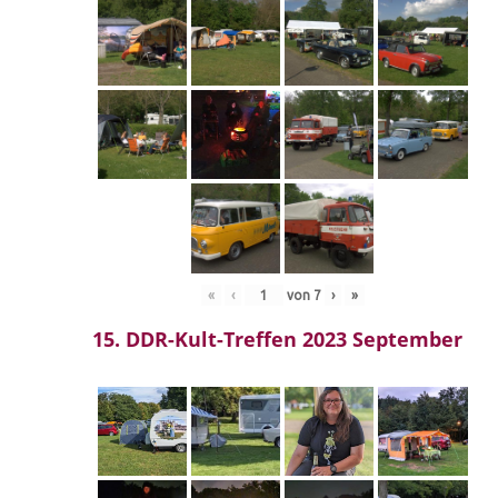
«
‹
von
7
›
»
15. DDR-Kult-Treffen 2023 September