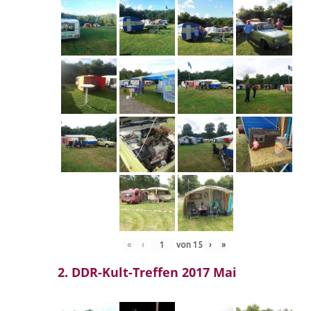
«
‹
von
15
›
»
2. DDR-Kult-Treffen 2017 Mai