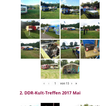
«
‹
von
15
›
»
2. DDR-Kult-Treffen 2017 Mai