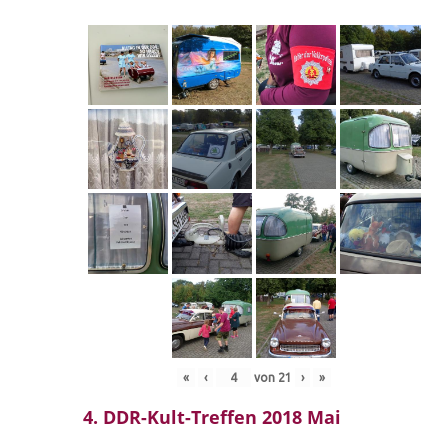
«
‹
von
21
›
»
4. DDR-Kult-Treffen 2018 Mai