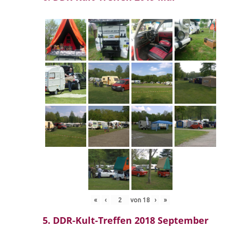
«
‹
von
18
›
»
5. DDR-Kult-Treffen 2018 September