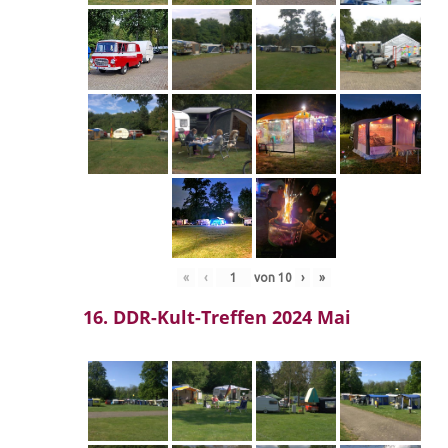
«
‹
von
10
›
»
16. DDR-Kult-Treffen 2024 Mai