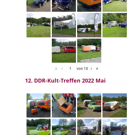
«
‹
von
10
›
»
12. DDR-Kult-Treffen 2022 Mai