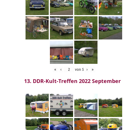
«
‹
von
5
›
»
13. DDR-Kult-Treffen 2022 September