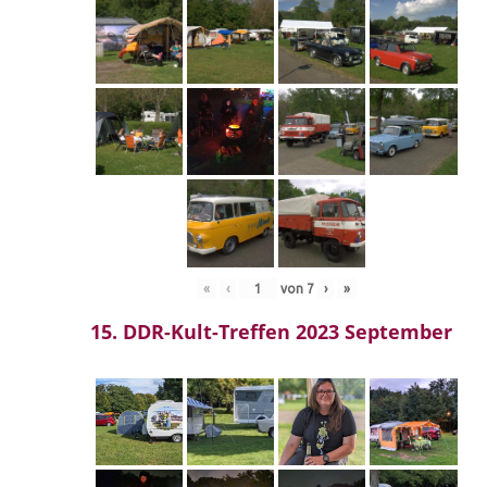
«
‹
von
7
›
»
15. DDR-Kult-Treffen 2023 September