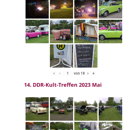
«
‹
von
18
›
»
14. DDR-Kult-Treffen 2023 Mai