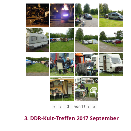
«
‹
von
17
›
»
3. DDR-Kult-Treffen 2017 September