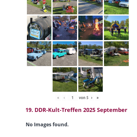
«
‹
von
5
›
»
19. DDR-Kult-Treffen 2025 September
No Images found.