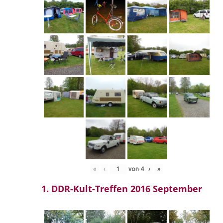
«
‹
von
4
›
»
1. DDR-Kult-Treffen 2016 September