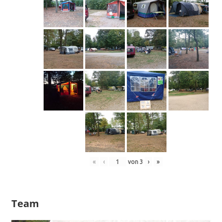
«
‹
von
3
›
»
Team