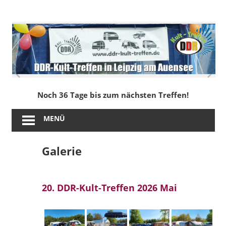
Zum
Inhalt
DDR-
springen
Kult-
Treffen
in
Noch 36 Tage bis zum nächsten Treffen!
Leipzig
MENÜ
am
Galerie
Auensee
20. DDR-Kult-Treffen 2026 Mai