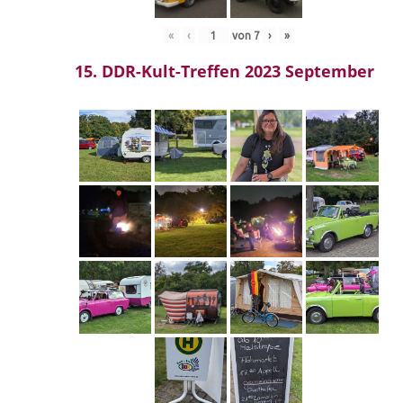
«
‹
von
7
›
»
15. DDR-Kult-Treffen 2023 September