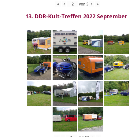
«
‹
von
5
›
»
13. DDR-Kult-Treffen 2022 September