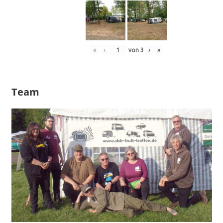
«
‹
von
3
›
»
Team