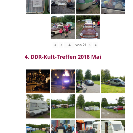
«
‹
von
21
›
»
4. DDR-Kult-Treffen 2018 Mai