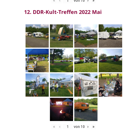
«
‹
von
10
›
»
12. DDR-Kult-Treffen 2022 Mai
«
‹
von
10
›
»