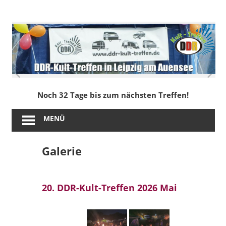
Zum
Inhalt
DDR-
springen
Kult-
Treffen
in
Noch 32 Tage bis zum nächsten Treffen!
Leipzig
MENÜ
am
Galerie
Auensee
20. DDR-Kult-Treffen 2026 Mai