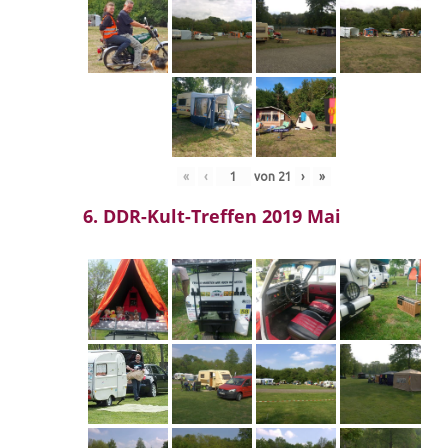
«
‹
von
21
›
»
6. DDR-Kult-Treffen 2019 Mai