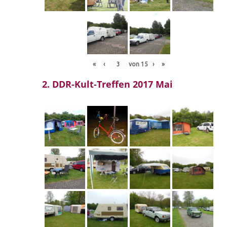
«
‹
von
15
›
»
2. DDR-Kult-Treffen 2017 Mai