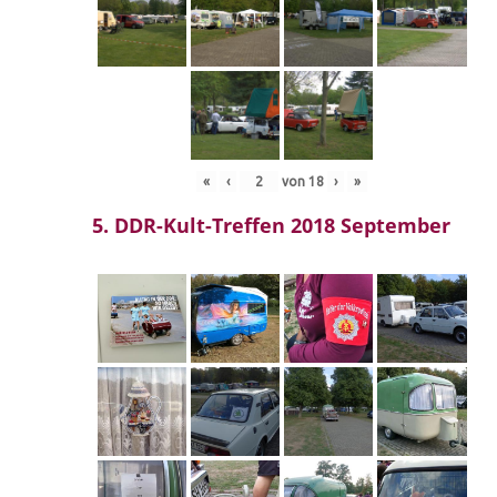
«
‹
von
18
›
»
5. DDR-Kult-Treffen 2018 September