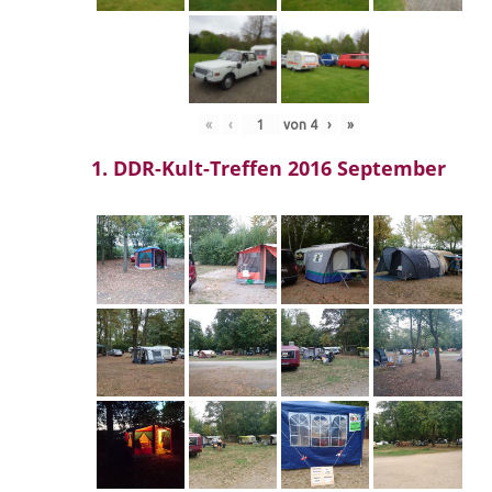
«
‹
von
4
›
»
1. DDR-Kult-Treffen 2016 September