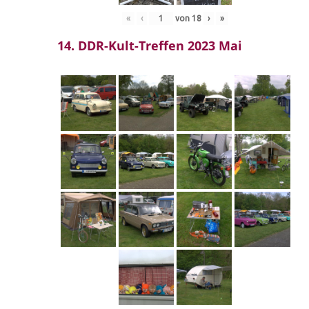
«
‹
von
18
›
»
14. DDR-Kult-Treffen 2023 Mai