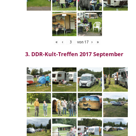
«
‹
von
17
›
»
3. DDR-Kult-Treffen 2017 September