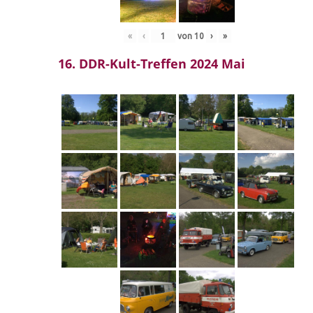
«
‹
von
10
›
»
16. DDR-Kult-Treffen 2024 Mai