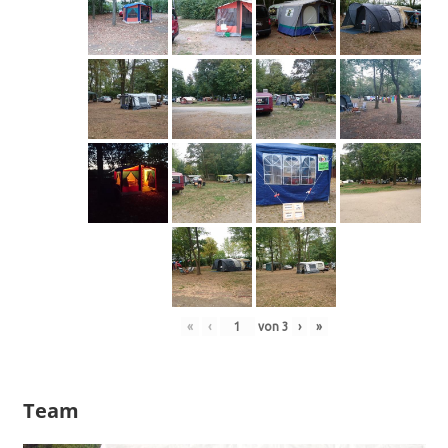
«
‹
von
3
›
»
Team