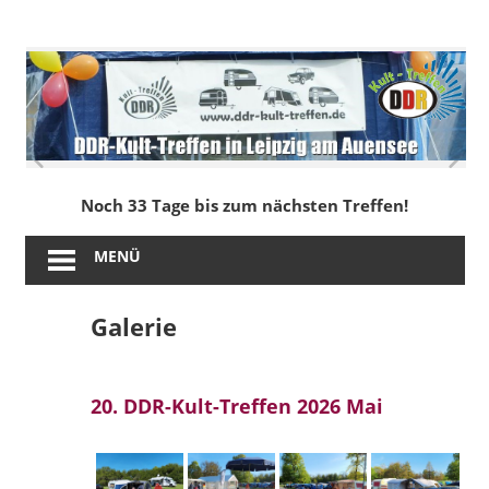
Zum
Inhalt
DDR-
springen
Kult-
Treffen
in
Noch 33 Tage bis zum nächsten Treffen!
Leipzig
MENÜ
am
Galerie
Auensee
20. DDR-Kult-Treffen 2026 Mai