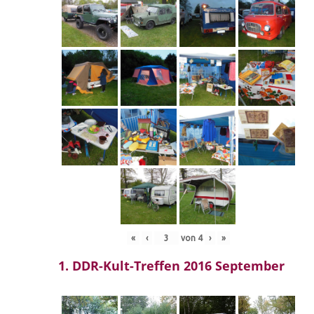
«
‹
von
4
›
»
1. DDR-Kult-Treffen 2016 September