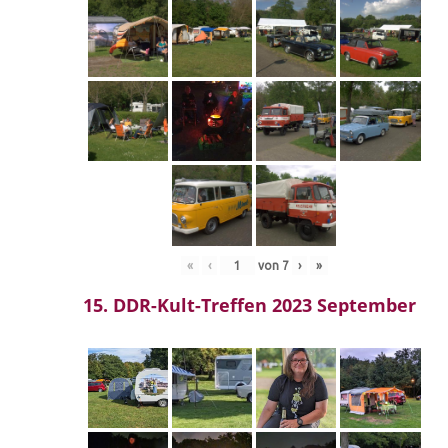
«
‹
von
7
›
»
15. DDR-Kult-Treffen 2023 September