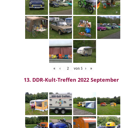
«
‹
von
5
›
»
13. DDR-Kult-Treffen 2022 September