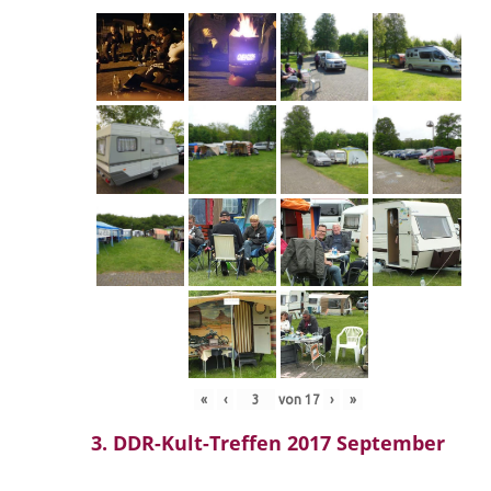
«
‹
von
17
›
»
3. DDR-Kult-Treffen 2017 September