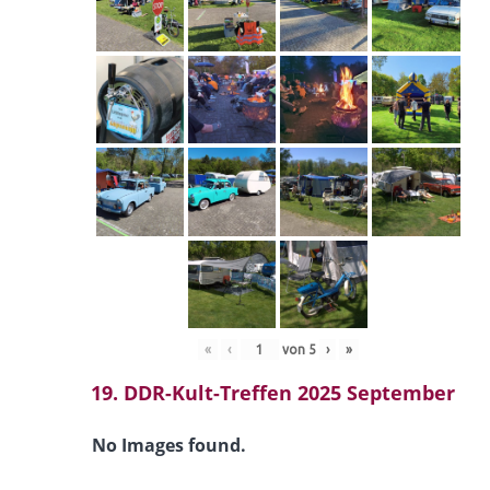
«
‹
von
5
›
»
19. DDR-Kult-Treffen 2025 September
No Images found.