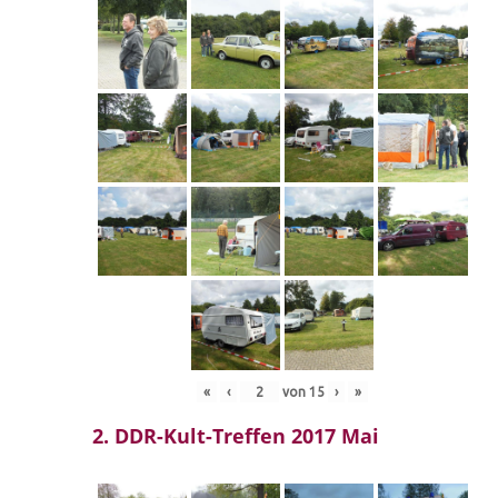
«
‹
von
15
›
»
2. DDR-Kult-Treffen 2017 Mai