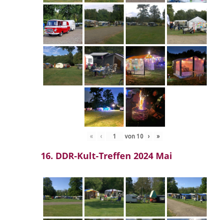
«
‹
von
10
›
»
16. DDR-Kult-Treffen 2024 Mai