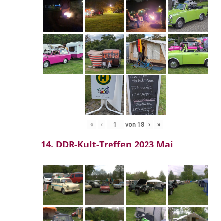
«
‹
von
18
›
»
14. DDR-Kult-Treffen 2023 Mai