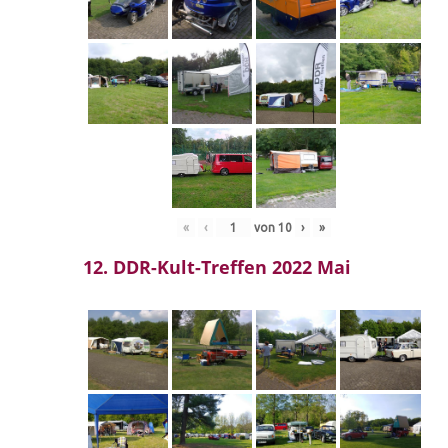
«
‹
von
10
›
»
12. DDR-Kult-Treffen 2022 Mai