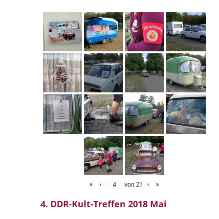
«
‹
von
21
›
»
4. DDR-Kult-Treffen 2018 Mai