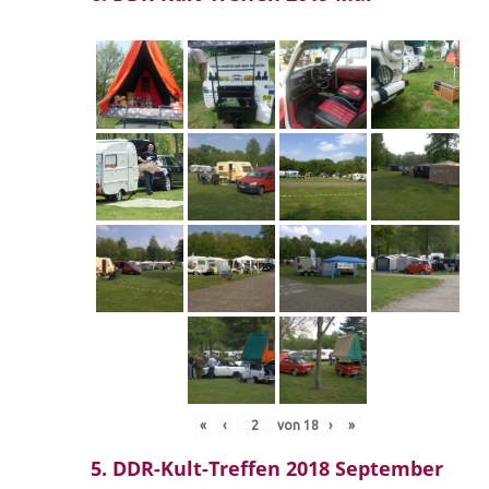
«
‹
von
18
›
»
5. DDR-Kult-Treffen 2018 September