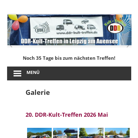
Zum
Inhalt
DDR-
springen
Kult-
Treffen
in
Noch 35 Tage bis zum nächsten Treffen!
Leipzig
MENÜ
am
Galerie
Auensee
20. DDR-Kult-Treffen 2026 Mai