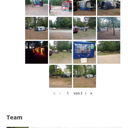
«
‹
von
3
›
»
Team