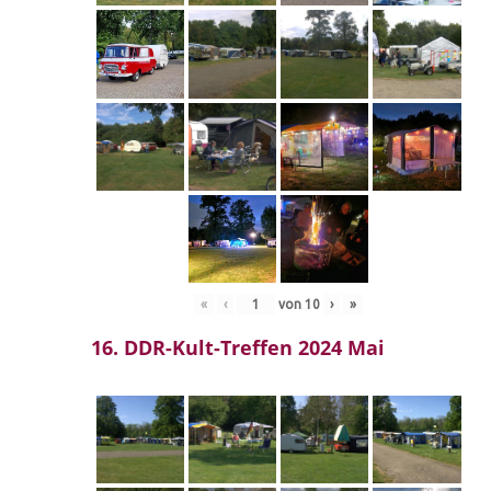
«
‹
von
10
›
»
16. DDR-Kult-Treffen 2024 Mai