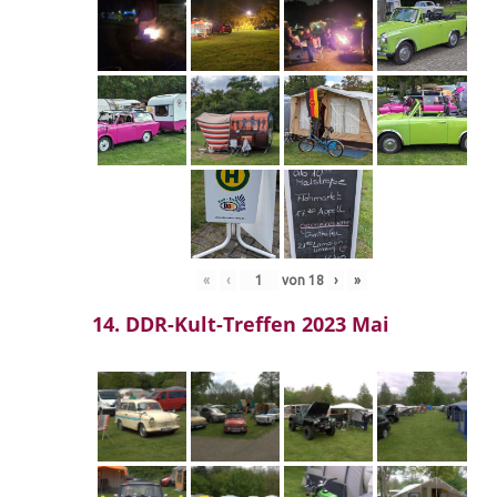
«
‹
von
18
›
»
14. DDR-Kult-Treffen 2023 Mai