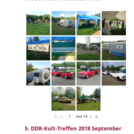
«
‹
von
18
›
»
5. DDR-Kult-Treffen 2018 September