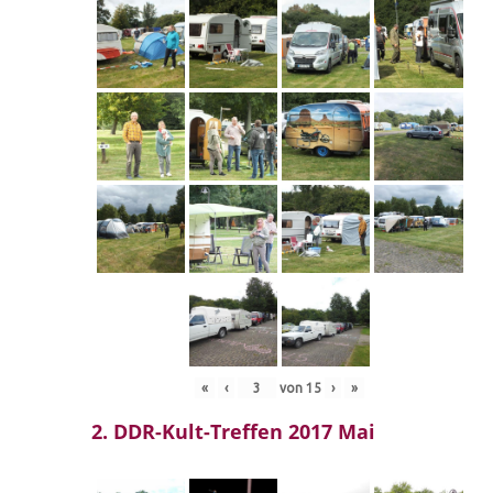
«
‹
von
15
›
»
2. DDR-Kult-Treffen 2017 Mai