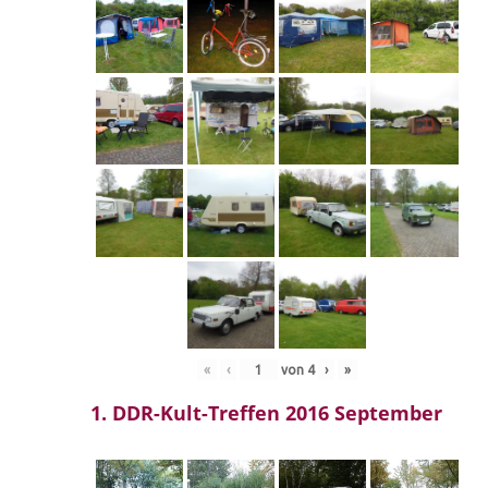
«
‹
von
4
›
»
1. DDR-Kult-Treffen 2016 September