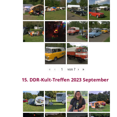
«
‹
von
7
›
»
15. DDR-Kult-Treffen 2023 September