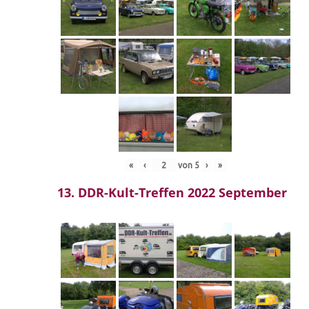
«
‹
von
5
›
»
13. DDR-Kult-Treffen 2022 September