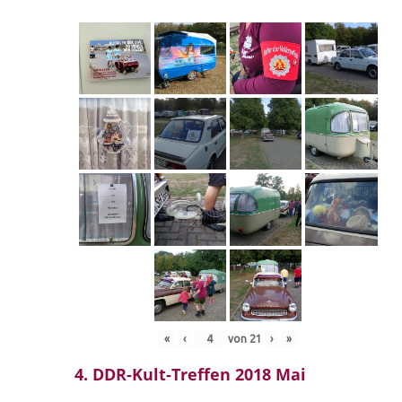
«
‹
von
21
›
»
4. DDR-Kult-Treffen 2018 Mai