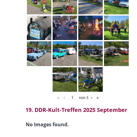
«
‹
von
5
›
»
19. DDR-Kult-Treffen 2025 September
No Images found.