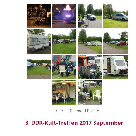
«
‹
von
17
›
»
3. DDR-Kult-Treffen 2017 September