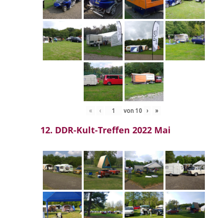
«
‹
von
10
›
»
12. DDR-Kult-Treffen 2022 Mai