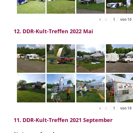
«
‹
von
10
12. DDR-Kult-Treffen 2022 Mai
«
‹
von
10
11. DDR-Kult-Treffen 2021 September