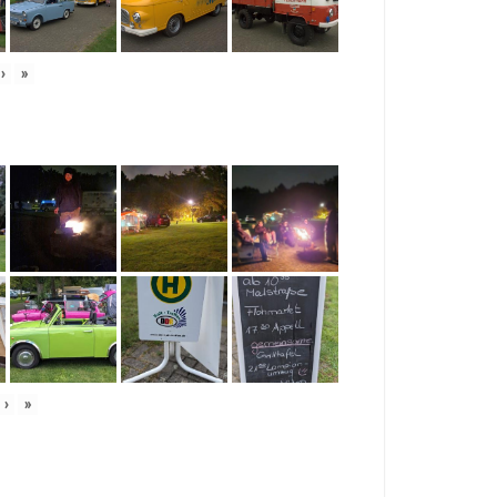
›
»
›
»