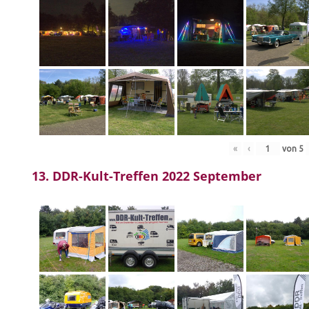
«
‹
von
5
13. DDR-Kult-Treffen 2022 September