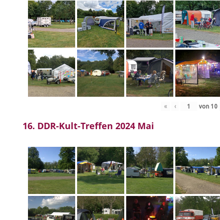
«
‹
von
10
16. DDR-Kult-Treffen 2024 Mai