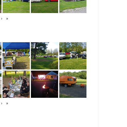
›
»
›
»