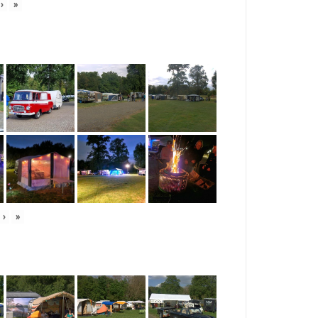
›
»
›
»