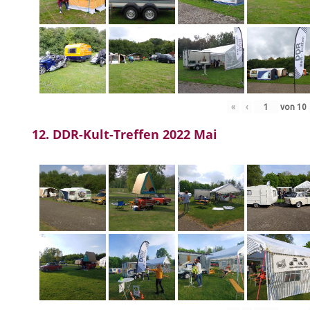
«
‹
von
10
12. DDR-Kult-Treffen 2022 Mai