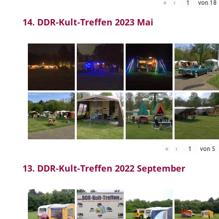
«
‹
von
18
14. DDR-Kult-Treffen 2023 Mai
«
‹
von
5
13. DDR-Kult-Treffen 2022 September