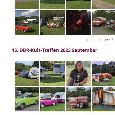
«
‹
von
7
15. DDR-Kult-Treffen 2023 September