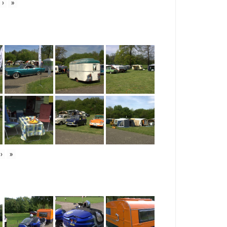
›
»
›
»