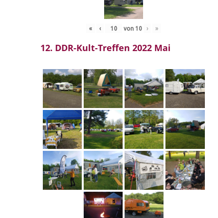
«
‹
von
10
›
»
12. DDR-Kult-Treffen 2022 Mai