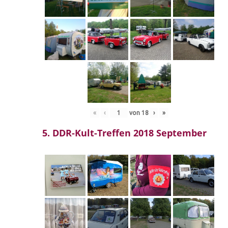
«
‹
von
18
›
»
5. DDR-Kult-Treffen 2018 September