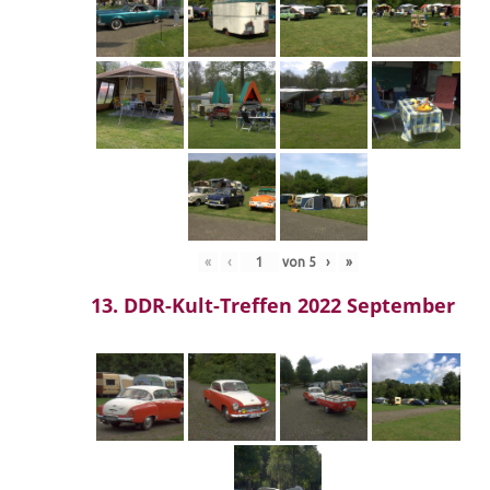
«
‹
von
5
›
»
13. DDR-Kult-Treffen 2022 September