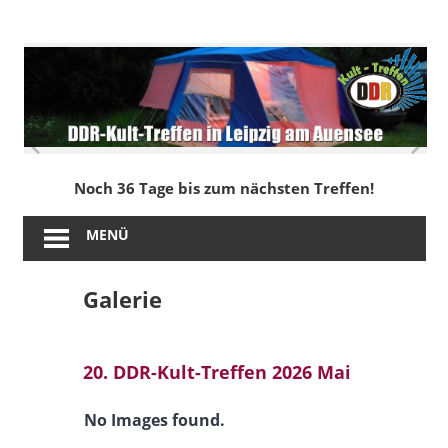
Zum
Inhalt
DDR-
springen
Kult-
Treffen
in
Noch 36 Tage bis zum nächsten Treffen!
Leipzig
MENÜ
am
Galerie
Auensee
20. DDR-Kult-Treffen 2026 Mai
No Images found.