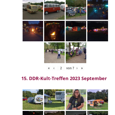
«
‹
von
7
›
»
15. DDR-Kult-Treffen 2023 September