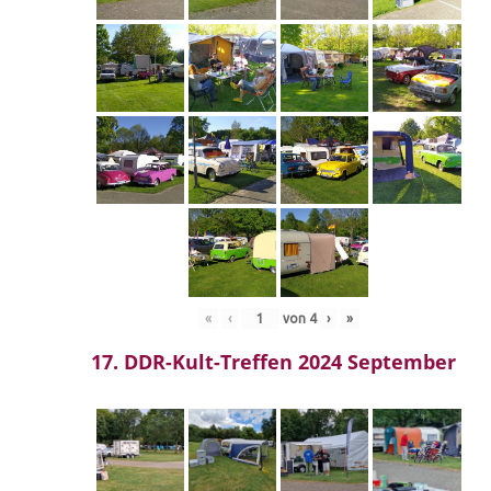
«
‹
von
4
›
»
17. DDR-Kult-Treffen 2024 September