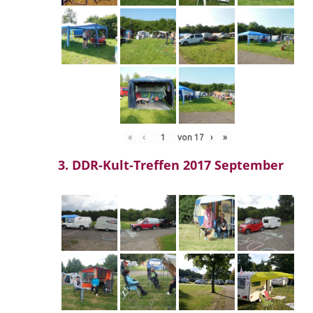
«
‹
von
17
›
»
3. DDR-Kult-Treffen 2017 September