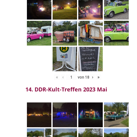
«
‹
von
18
›
»
14. DDR-Kult-Treffen 2023 Mai