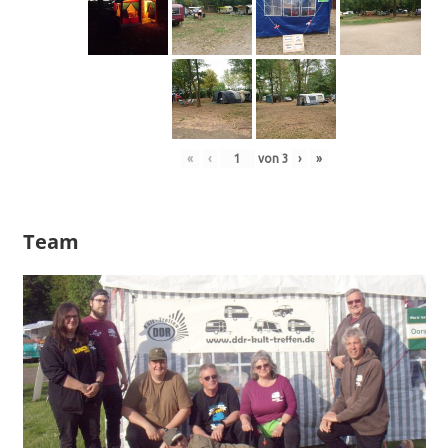
«
‹
von
3
›
»
Team