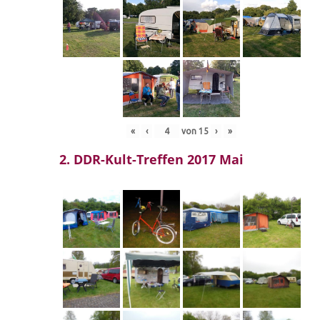
«
‹
von
15
›
»
2. DDR-Kult-Treffen 2017 Mai