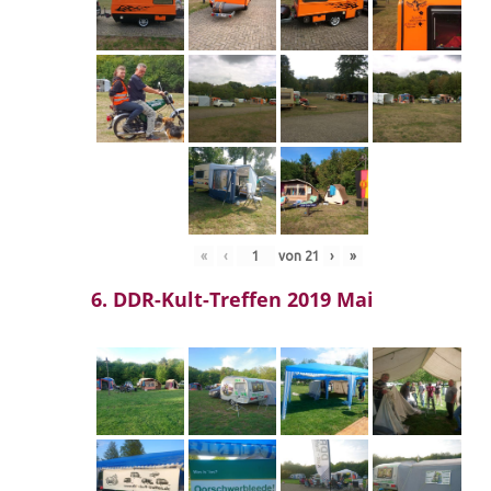
«
‹
von
21
›
»
6. DDR-Kult-Treffen 2019 Mai