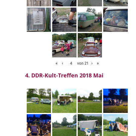
«
‹
von
21
›
»
4. DDR-Kult-Treffen 2018 Mai