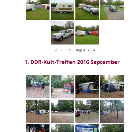
«
‹
von
4
›
»
1. DDR-Kult-Treffen 2016 September