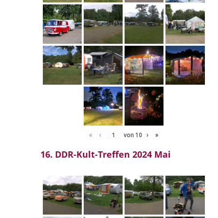
«
‹
von
10
›
»
16. DDR-Kult-Treffen 2024 Mai