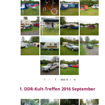
«
‹
von
4
›
»
1. DDR-Kult-Treffen 2016 September