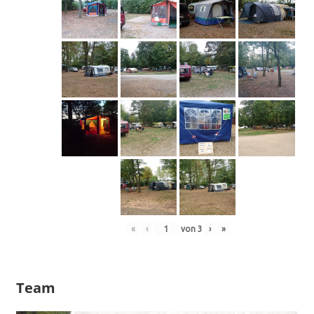
«
‹
von
3
›
»
Team