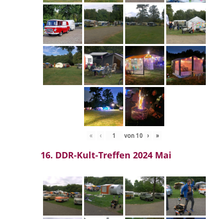
«
‹
von
10
›
»
16. DDR-Kult-Treffen 2024 Mai