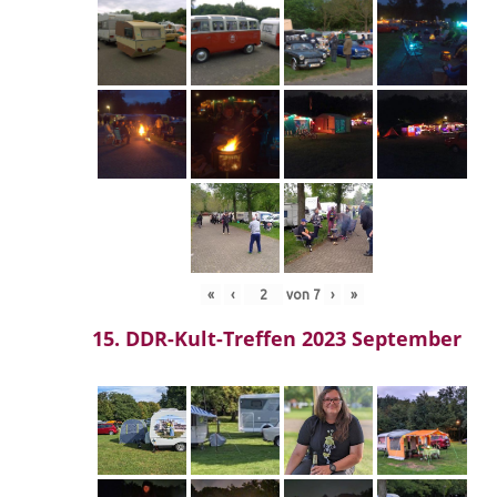
«
‹
von
7
›
»
15. DDR-Kult-Treffen 2023 September