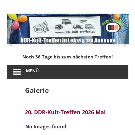
Zum
Inhalt
DDR-
springen
Kult-
Treffen
in
Noch 36 Tage bis zum nächsten Treffen!
Leipzig
MENÜ
am
Galerie
Auensee
20. DDR-Kult-Treffen 2026 Mai
No Images found.