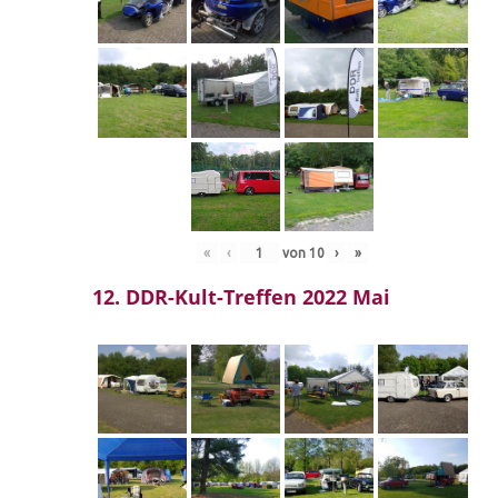
«
‹
von
10
›
»
12. DDR-Kult-Treffen 2022 Mai