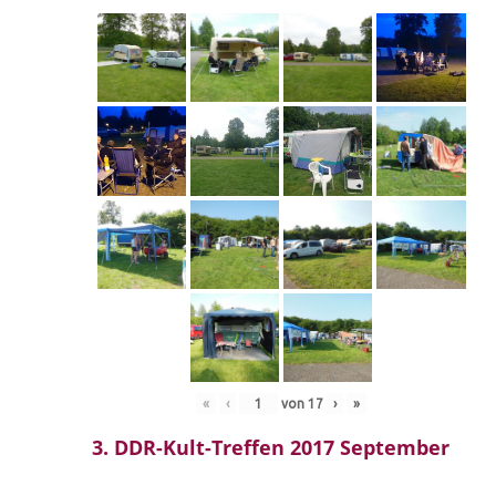
«
‹
von
17
›
»
3. DDR-Kult-Treffen 2017 September