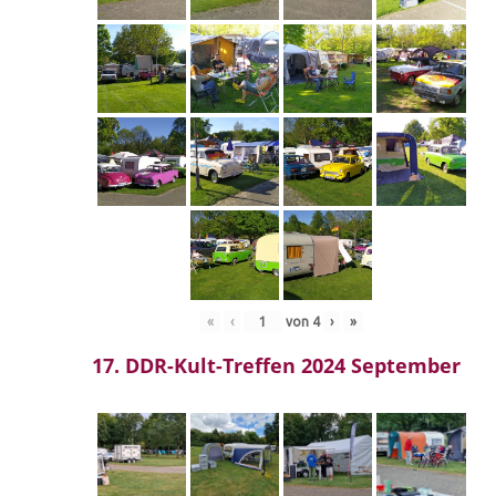
«
‹
von
4
›
»
17. DDR-Kult-Treffen 2024 September