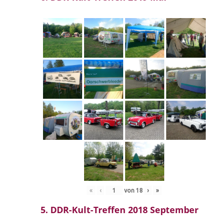
«
‹
von
18
›
»
5. DDR-Kult-Treffen 2018 September