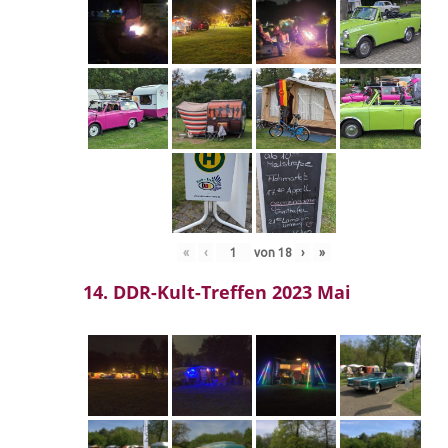
«
‹
von
18
›
»
14. DDR-Kult-Treffen 2023 Mai