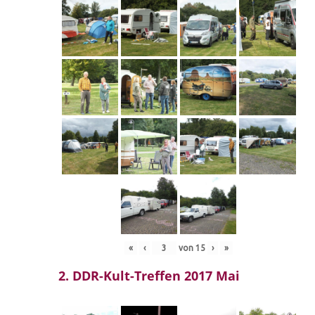
«
‹
von
15
›
»
2. DDR-Kult-Treffen 2017 Mai