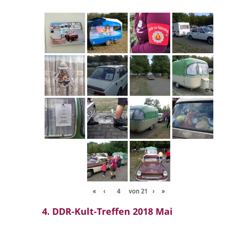
«
‹
von
21
›
»
4. DDR-Kult-Treffen 2018 Mai