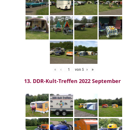
«
‹
von
5
›
»
13. DDR-Kult-Treffen 2022 September