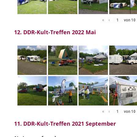
«
‹
von
10
12. DDR-Kult-Treffen 2022 Mai
«
‹
von
10
11. DDR-Kult-Treffen 2021 September