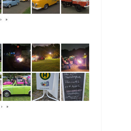
›
»
›
»