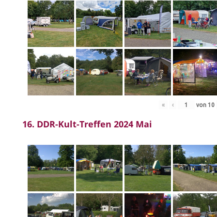
«
‹
von
10
16. DDR-Kult-Treffen 2024 Mai