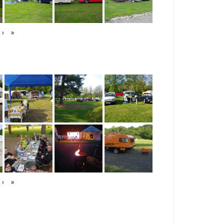
›
»
›
»