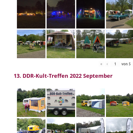
«
‹
von
5
13. DDR-Kult-Treffen 2022 September