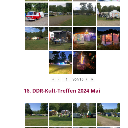
«
‹
von
10
›
»
16. DDR-Kult-Treffen 2024 Mai