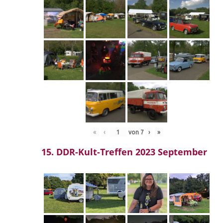
«
‹
von
7
›
»
15. DDR-Kult-Treffen 2023 September