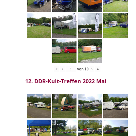
«
‹
von
10
›
»
12. DDR-Kult-Treffen 2022 Mai