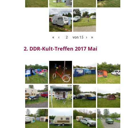
«
‹
von
15
›
»
2. DDR-Kult-Treffen 2017 Mai