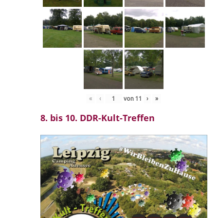
«
‹
von
11
›
»
8. bis 10. DDR-Kult-Treffen