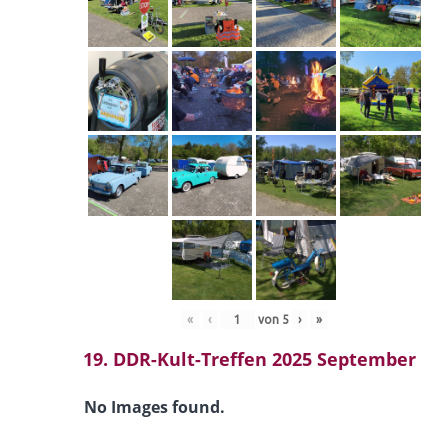
«
‹
von
5
›
»
19. DDR-Kult-Treffen 2025 September
No Images found.