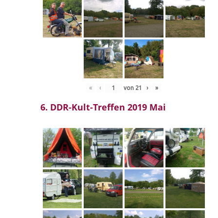
«
‹
von
21
›
»
6. DDR-Kult-Treffen 2019 Mai