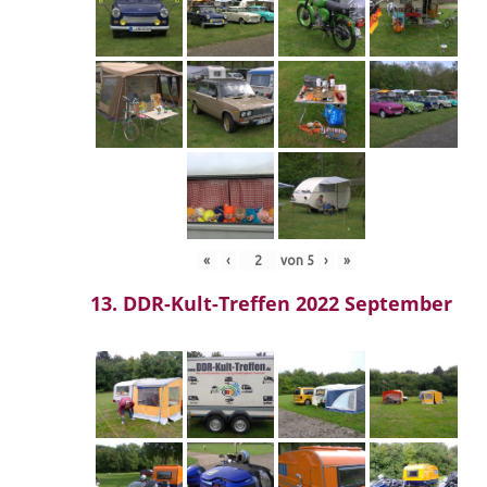
«
‹
von
5
›
»
13. DDR-Kult-Treffen 2022 September