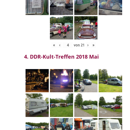
«
‹
von
21
›
»
4. DDR-Kult-Treffen 2018 Mai