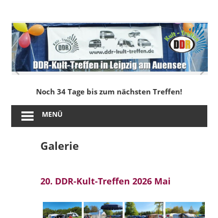
Zum
Inhalt
DDR-
springen
Kult-
Treffen
in
Noch 34 Tage bis zum nächsten Treffen!
Leipzig
MENÜ
am
Galerie
Auensee
20. DDR-Kult-Treffen 2026 Mai