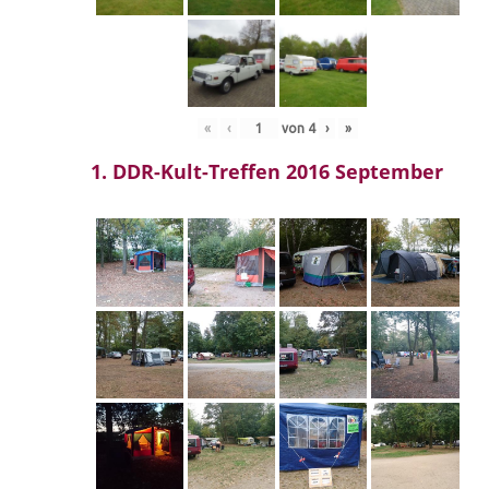
«
‹
von
4
›
»
1. DDR-Kult-Treffen 2016 September