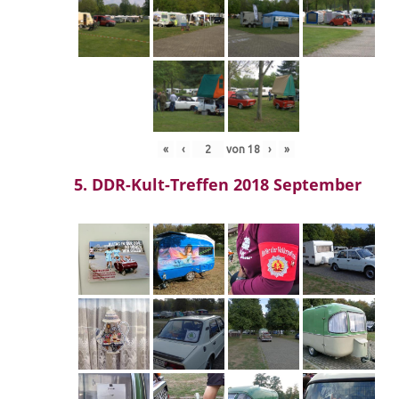
«
‹
von
18
›
»
5. DDR-Kult-Treffen 2018 September