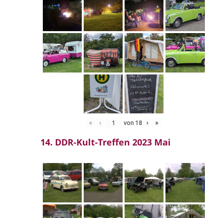
«
‹
von
18
›
»
14. DDR-Kult-Treffen 2023 Mai