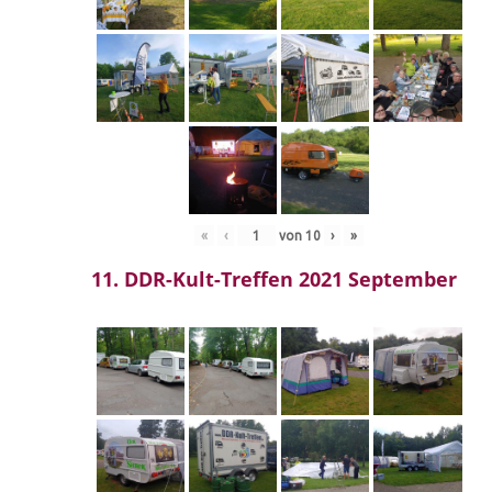
«
‹
von
10
›
»
11. DDR-Kult-Treffen 2021 September