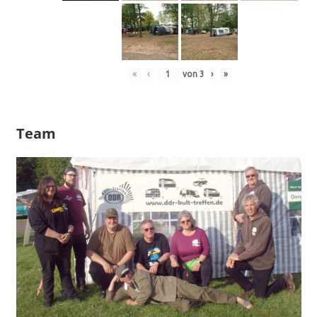
«
‹
von
3
›
»
Team