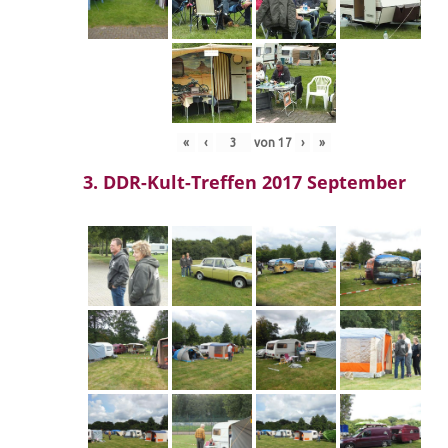
«
‹
von
17
›
»
3. DDR-Kult-Treffen 2017 September