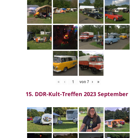
«
‹
von
7
›
»
15. DDR-Kult-Treffen 2023 September