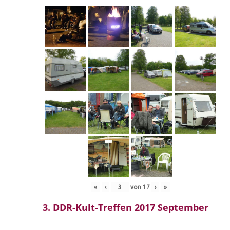
«
‹
von
17
›
»
3. DDR-Kult-Treffen 2017 September