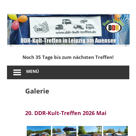
Zum
Inhalt
DDR-
springen
Kult-
Treffen
in
Noch 35 Tage bis zum nächsten Treffen!
Leipzig
MENÜ
am
Galerie
Auensee
20. DDR-Kult-Treffen 2026 Mai