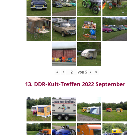
«
‹
von
5
›
»
13. DDR-Kult-Treffen 2022 September