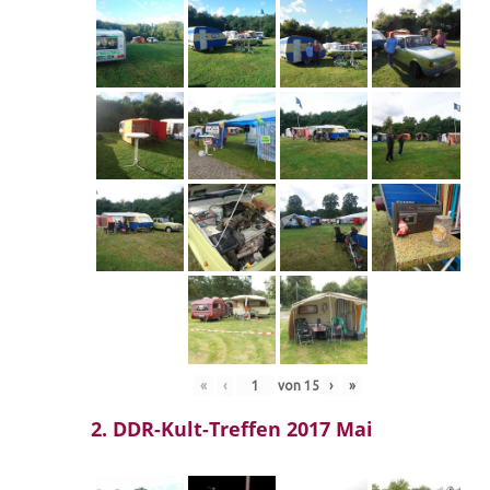
«
‹
von
15
›
»
2. DDR-Kult-Treffen 2017 Mai