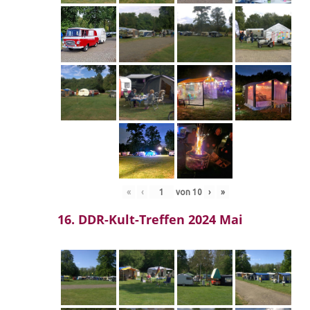
«
‹
von
10
›
»
16. DDR-Kult-Treffen 2024 Mai