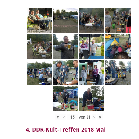
«
‹
von
21
›
»
4. DDR-Kult-Treffen 2018 Mai