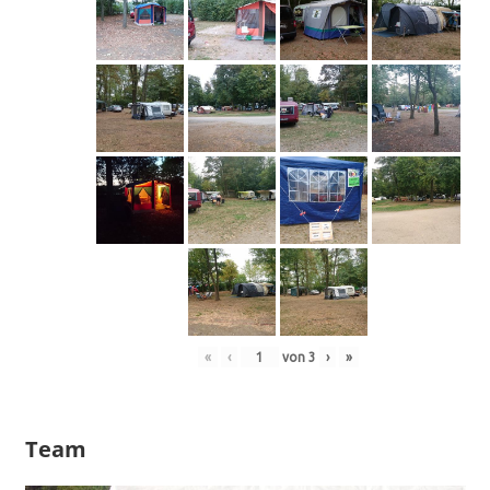
«
‹
von
3
›
»
Team