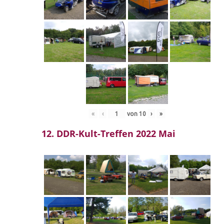
«
‹
von
10
›
»
12. DDR-Kult-Treffen 2022 Mai