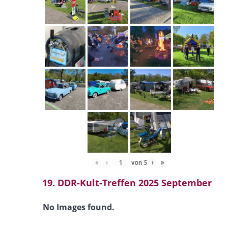
«
‹
von
5
›
»
19. DDR-Kult-Treffen 2025 September
No Images found.