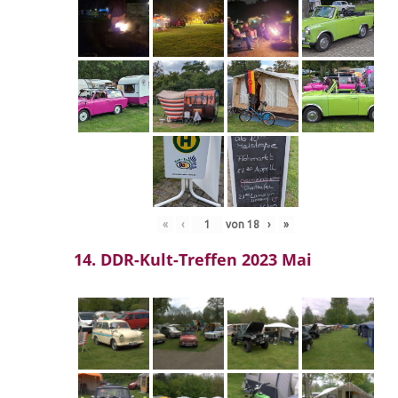
«
‹
von
18
›
»
14. DDR-Kult-Treffen 2023 Mai