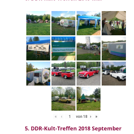
«
‹
von
18
›
»
5. DDR-Kult-Treffen 2018 September