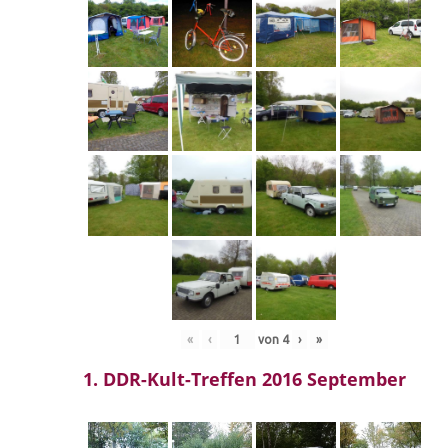
«
‹
von
4
›
»
1. DDR-Kult-Treffen 2016 September