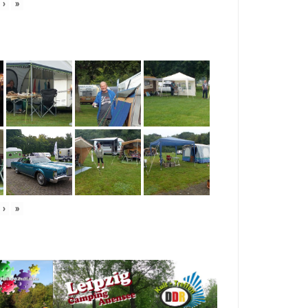
›
»
›
»