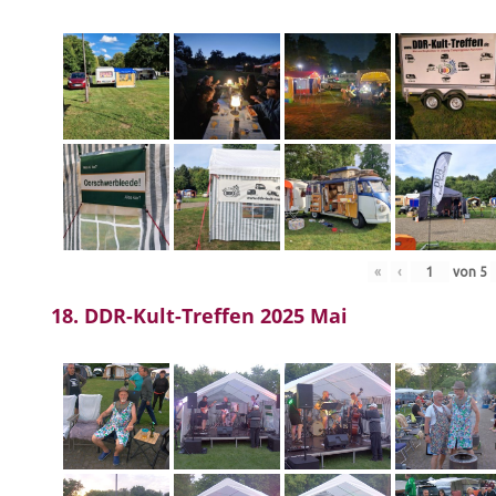
«
‹
von
5
18. DDR-Kult-Treffen 2025 Mai