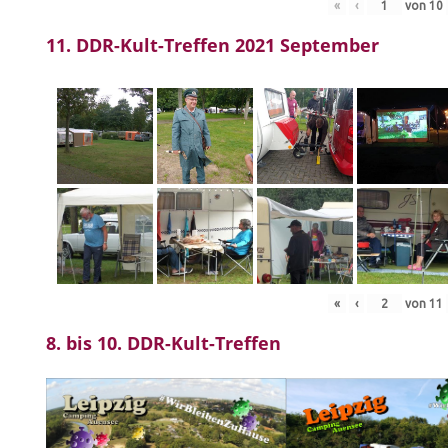
«
‹
von
10
11. DDR-Kult-Treffen 2021 September
«
‹
von
11
8. bis 10. DDR-Kult-Treffen