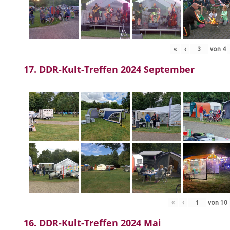
«
‹
von
4
17. DDR-Kult-Treffen 2024 September
«
‹
von
10
16. DDR-Kult-Treffen 2024 Mai