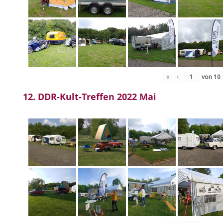
«
‹
von
10
12. DDR-Kult-Treffen 2022 Mai