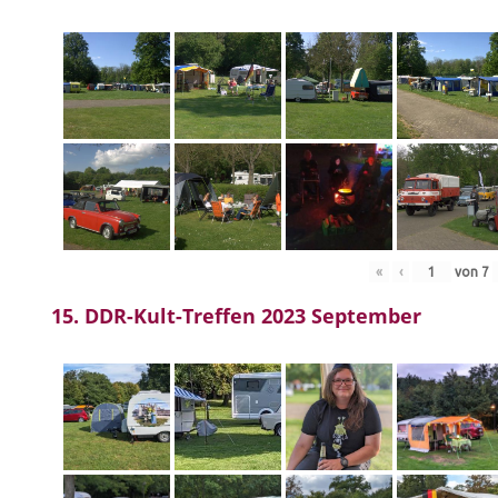
«
‹
von
7
15. DDR-Kult-Treffen 2023 September