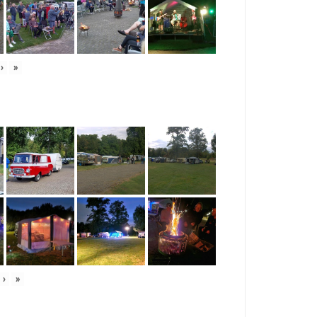
›
»
›
»