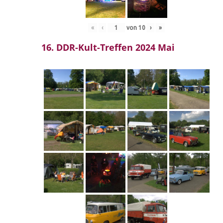
«
‹
von
10
›
»
16. DDR-Kult-Treffen 2024 Mai