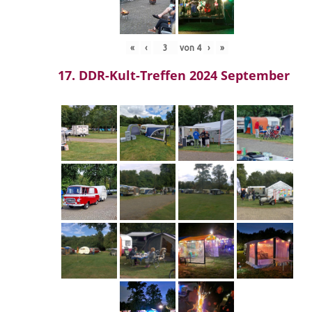
«
‹
von
4
›
»
17. DDR-Kult-Treffen 2024 September