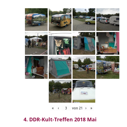
«
‹
von
21
›
»
4. DDR-Kult-Treffen 2018 Mai