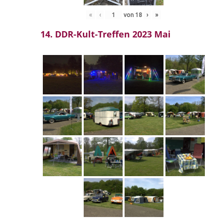
«
‹
von
18
›
»
14. DDR-Kult-Treffen 2023 Mai