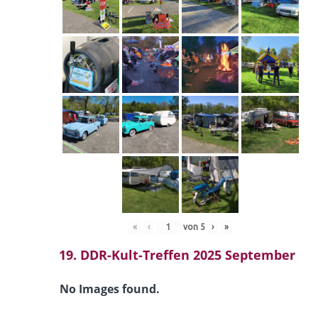
«
‹
von
5
›
»
19. DDR-Kult-Treffen 2025 September
No Images found.