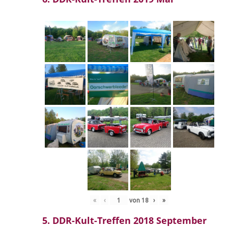
«
‹
von
18
›
»
5. DDR-Kult-Treffen 2018 September