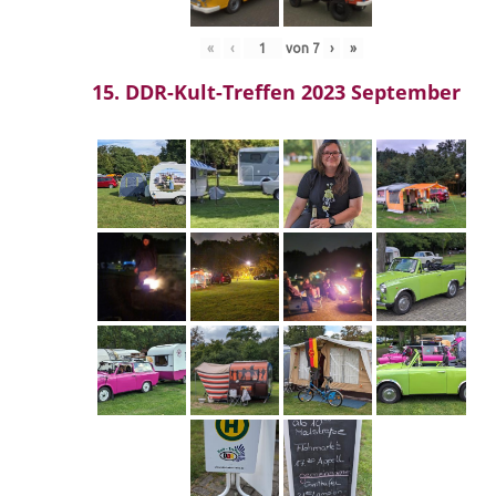
«
‹
von
7
›
»
15. DDR-Kult-Treffen 2023 September