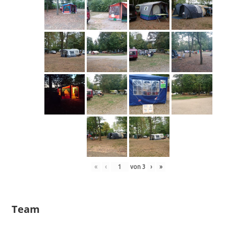
«
‹
von
3
›
»
Team