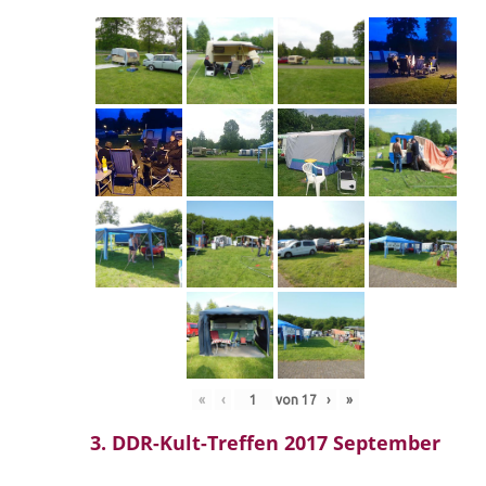
«
‹
von
17
›
»
3. DDR-Kult-Treffen 2017 September