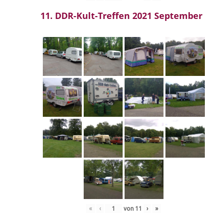
11. DDR-Kult-Treffen 2021 September
«
‹
von
11
›
»