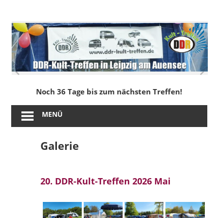
Zum
Inhalt
DDR-
springen
Kult-
Treffen
in
Noch 36 Tage bis zum nächsten Treffen!
Leipzig
MENÜ
am
Galerie
Auensee
20. DDR-Kult-Treffen 2026 Mai