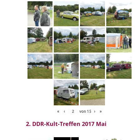
«
‹
von
15
›
»
2. DDR-Kult-Treffen 2017 Mai