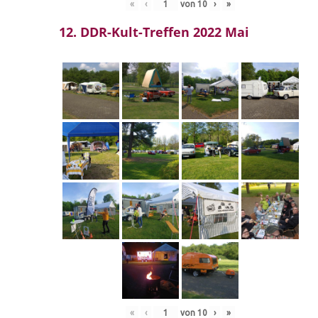
«
‹
von
10
›
»
12. DDR-Kult-Treffen 2022 Mai
«
‹
von
10
›
»