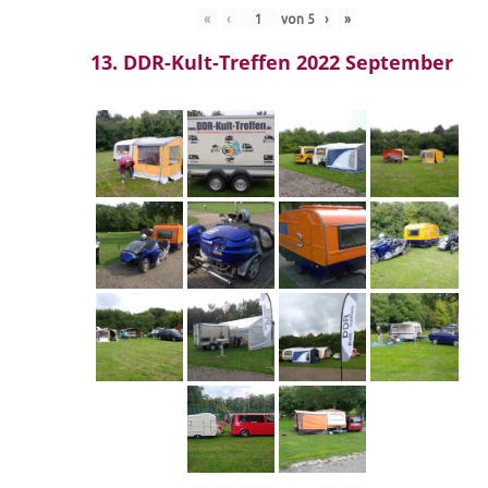
«
‹
von
5
›
»
13. DDR-Kult-Treffen 2022 September