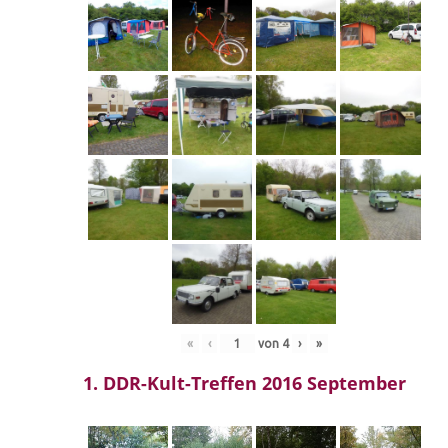
«
‹
von
4
›
»
1. DDR-Kult-Treffen 2016 September