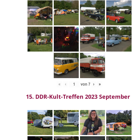
«
‹
von
7
›
»
15. DDR-Kult-Treffen 2023 September