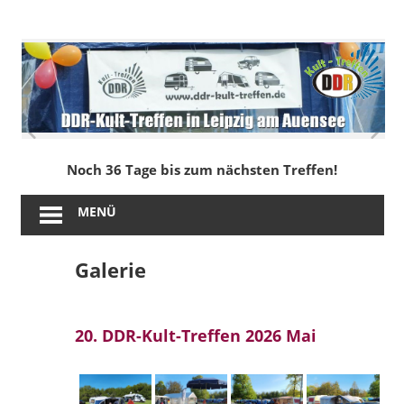
Zum
Inhalt
DDR-
springen
Kult-
Treffen
in
Noch 36 Tage bis zum nächsten Treffen!
Leipzig
MENÜ
am
Galerie
Auensee
20. DDR-Kult-Treffen 2026 Mai