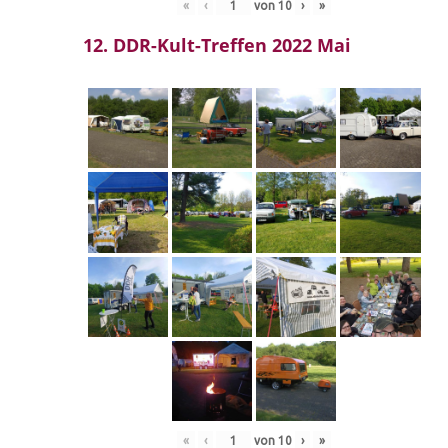
«
‹
von
10
›
»
12. DDR-Kult-Treffen 2022 Mai
«
‹
von
10
›
»