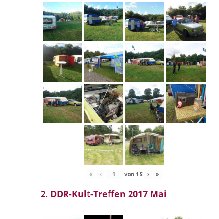
«
‹
von
15
›
»
2. DDR-Kult-Treffen 2017 Mai