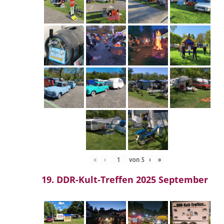
«
‹
von
5
›
»
19. DDR-Kult-Treffen 2025 September