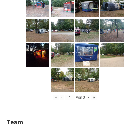
«
‹
von
3
›
»
Team