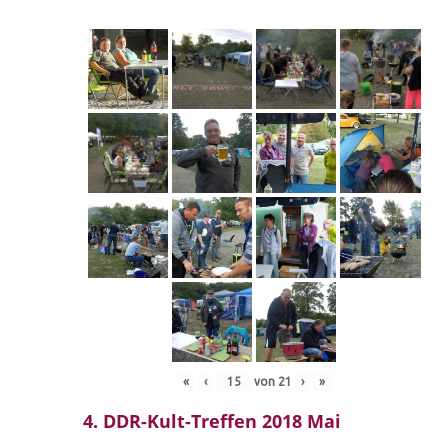
«
‹
von
21
›
»
4. DDR-Kult-Treffen 2018 Mai