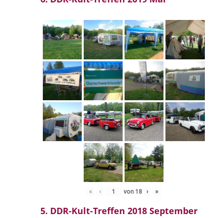
«
‹
von
18
›
»
5. DDR-Kult-Treffen 2018 September