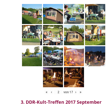
«
‹
von
17
›
»
3. DDR-Kult-Treffen 2017 September