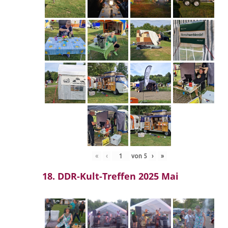
«
‹
von
5
›
»
18. DDR-Kult-Treffen 2025 Mai