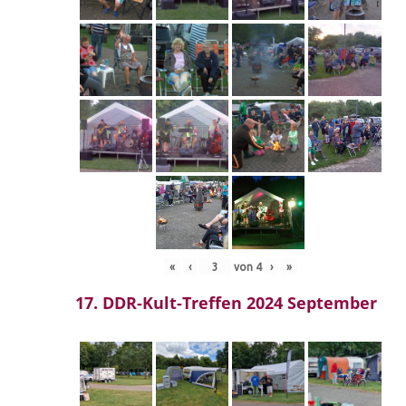
«
‹
von
4
›
»
17. DDR-Kult-Treffen 2024 September