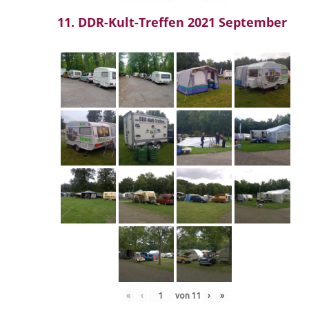
11. DDR-Kult-Treffen 2021 September
«
‹
von
11
›
»