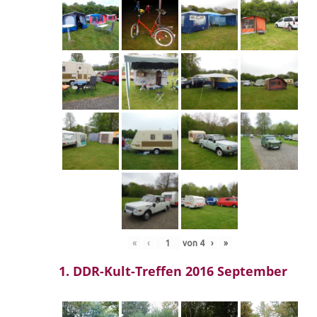
«
‹
von
4
›
»
1. DDR-Kult-Treffen 2016 September