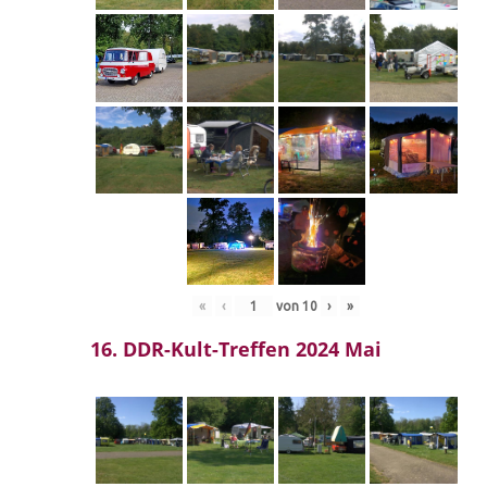
«
‹
von
10
›
»
16. DDR-Kult-Treffen 2024 Mai