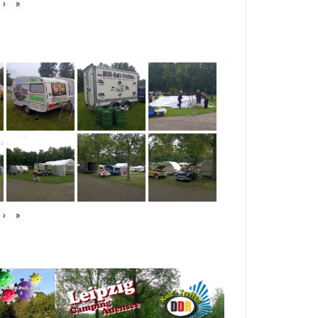
›
»
›
»