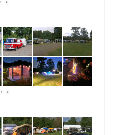
›
»
›
»