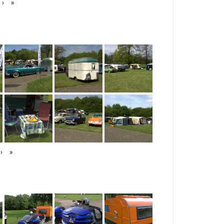
›
»
›
»