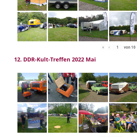
«
‹
von
10
12. DDR-Kult-Treffen 2022 Mai