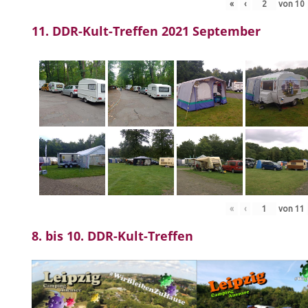
«
‹
von
10
11. DDR-Kult-Treffen 2021 September
«
‹
von
11
8. bis 10. DDR-Kult-Treffen