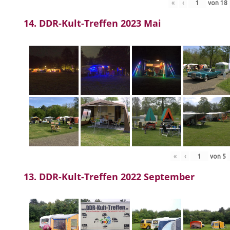
«
‹
von
18
14. DDR-Kult-Treffen 2023 Mai
«
‹
von
5
13. DDR-Kult-Treffen 2022 September