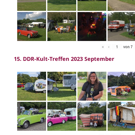
«
‹
von
7
15. DDR-Kult-Treffen 2023 September