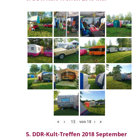
«
‹
von
18
›
»
5. DDR-Kult-Treffen 2018 September