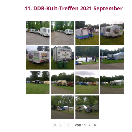
11. DDR-Kult-Treffen 2021 September
«
‹
von
11
›
»