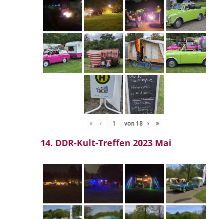
«
‹
von
18
›
»
14. DDR-Kult-Treffen 2023 Mai