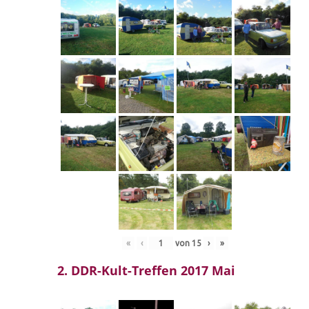
«
‹
von
15
›
»
2. DDR-Kult-Treffen 2017 Mai