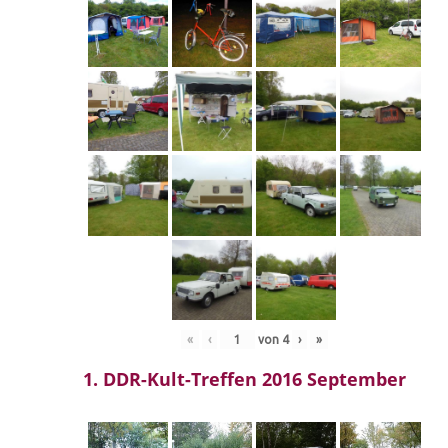
«
‹
von
4
›
»
1. DDR-Kult-Treffen 2016 September