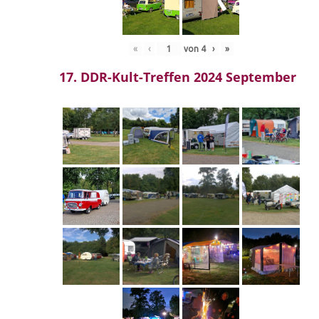
«
‹
von
4
›
»
17. DDR-Kult-Treffen 2024 September