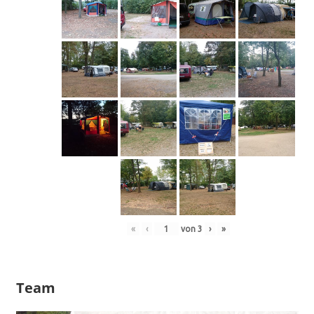
«
‹
von
3
›
»
Team