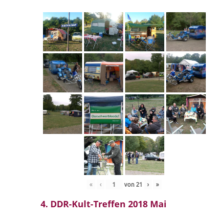
«
‹
von
21
›
»
4. DDR-Kult-Treffen 2018 Mai