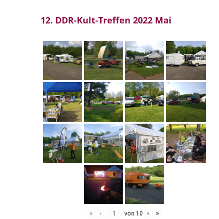
12. DDR-Kult-Treffen 2022 Mai
«
‹
von
10
›
»