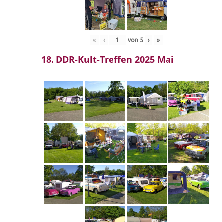
«
‹
von
5
›
»
18. DDR-Kult-Treffen 2025 Mai