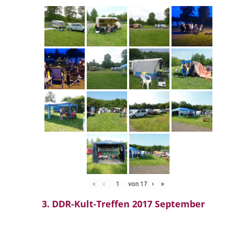
«
‹
von
17
›
»
3. DDR-Kult-Treffen 2017 September