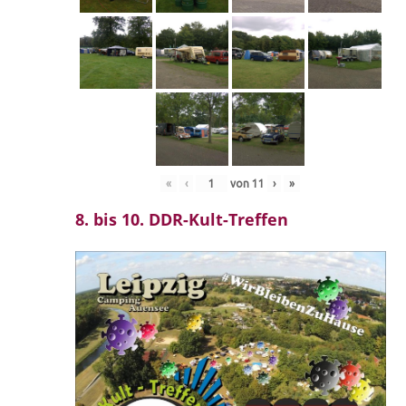
«
‹
von
11
›
»
8. bis 10. DDR-Kult-Treffen