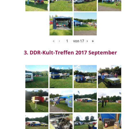
«
‹
von
17
›
»
3. DDR-Kult-Treffen 2017 September