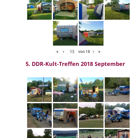
«
‹
von
18
›
»
5. DDR-Kult-Treffen 2018 September