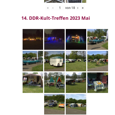
«
‹
von
18
›
»
14. DDR-Kult-Treffen 2023 Mai