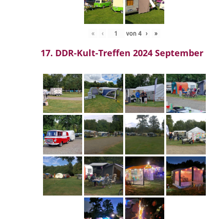
«
‹
von
4
›
»
17. DDR-Kult-Treffen 2024 September