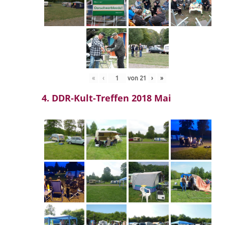
«
‹
von
21
›
»
4. DDR-Kult-Treffen 2018 Mai