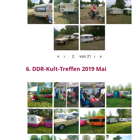
«
‹
von
21
›
»
6. DDR-Kult-Treffen 2019 Mai