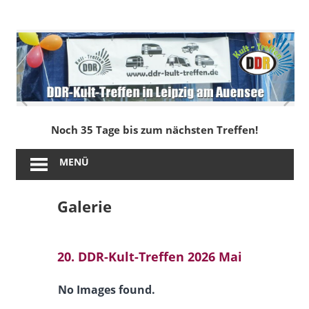
Zum
Inhalt
DDR-
springen
Kult-
Treffen
in
Noch 35 Tage bis zum nächsten Treffen!
Leipzig
MENÜ
am
Galerie
Auensee
20. DDR-Kult-Treffen 2026 Mai
No Images found.