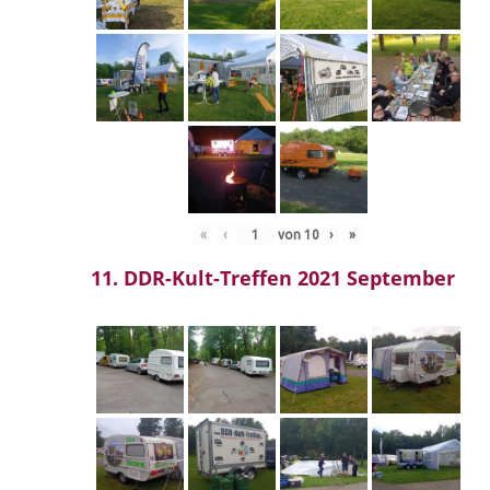
«
‹
von
10
›
»
11. DDR-Kult-Treffen 2021 September