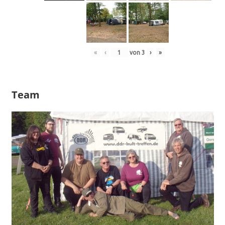
«
‹
von
3
›
»
Team