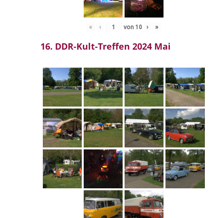
«
‹
von
10
›
»
16. DDR-Kult-Treffen 2024 Mai