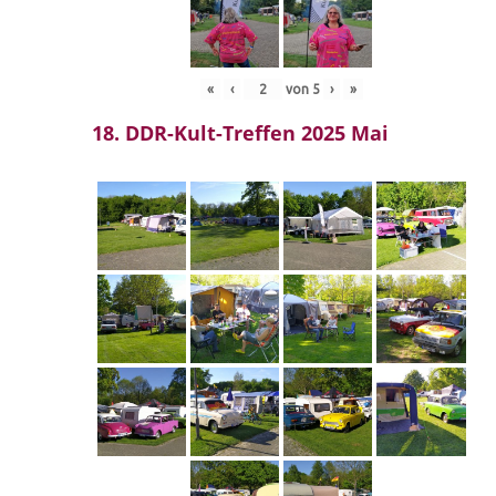
«
‹
von
5
›
»
18. DDR-Kult-Treffen 2025 Mai