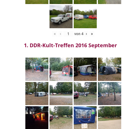
«
‹
von
4
›
»
1. DDR-Kult-Treffen 2016 September