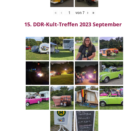
«
‹
von
7
›
»
15. DDR-Kult-Treffen 2023 September