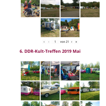
«
‹
von
21
›
»
6. DDR-Kult-Treffen 2019 Mai