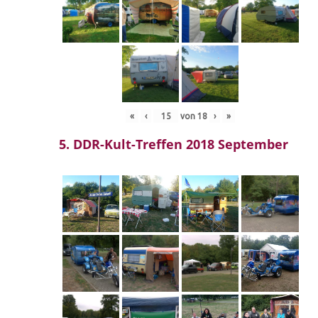
«
‹
von
18
›
»
5. DDR-Kult-Treffen 2018 September