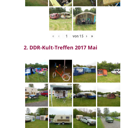
«
‹
von
15
›
»
2. DDR-Kult-Treffen 2017 Mai