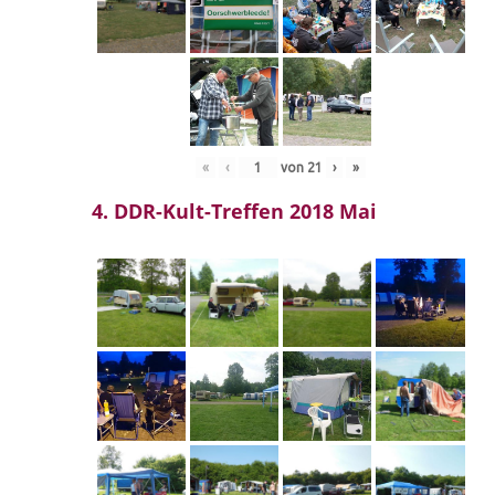
«
‹
von
21
›
»
4. DDR-Kult-Treffen 2018 Mai