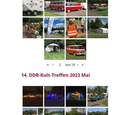
«
‹
von
18
›
»
14. DDR-Kult-Treffen 2023 Mai