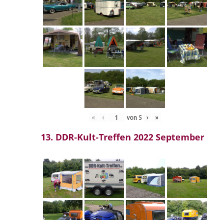
«
‹
von
5
›
»
13. DDR-Kult-Treffen 2022 September