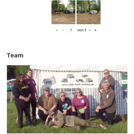
«
‹
von
3
›
»
Team