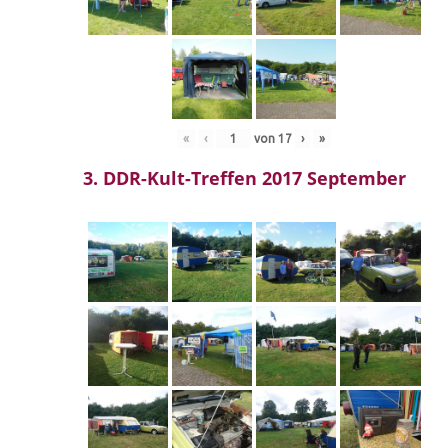
«
‹
von
17
›
»
3. DDR-Kult-Treffen 2017 September