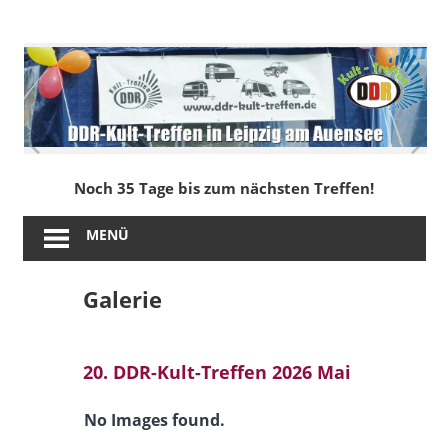
Zum
Inhalt
DDR-
springen
Kult-
Treffen
in
Noch 35 Tage bis zum nächsten Treffen!
Leipzig
MENÜ
am
Galerie
Auensee
20. DDR-Kult-Treffen 2026 Mai
No Images found.