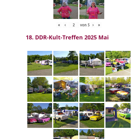
«
‹
von
5
›
»
18. DDR-Kult-Treffen 2025 Mai