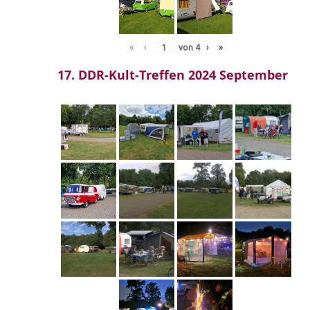
«
‹
von
4
›
»
17. DDR-Kult-Treffen 2024 September