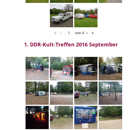
«
‹
von
4
›
»
1. DDR-Kult-Treffen 2016 September