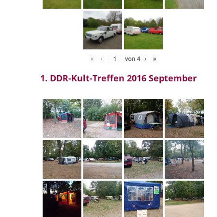
«
‹
von
4
›
»
1. DDR-Kult-Treffen 2016 September