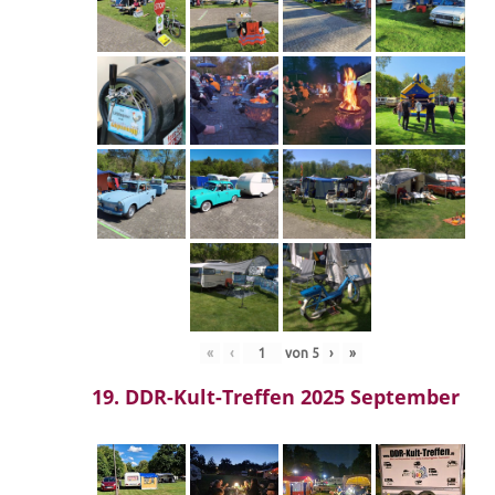
«
‹
von
5
›
»
19. DDR-Kult-Treffen 2025 September