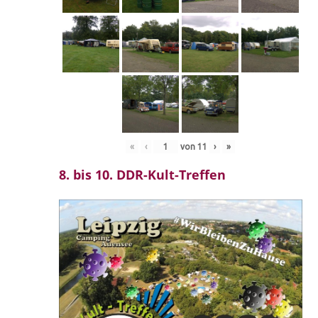
«
‹
von
11
›
»
8. bis 10. DDR-Kult-Treffen