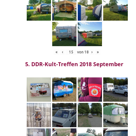
«
‹
von
18
›
»
5. DDR-Kult-Treffen 2018 September