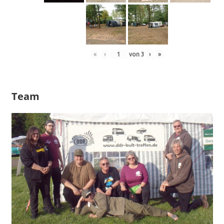
«
‹
von
3
›
»
Team