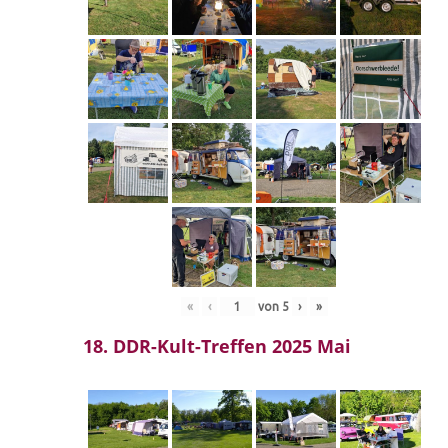
«
‹
von
5
›
»
18. DDR-Kult-Treffen 2025 Mai