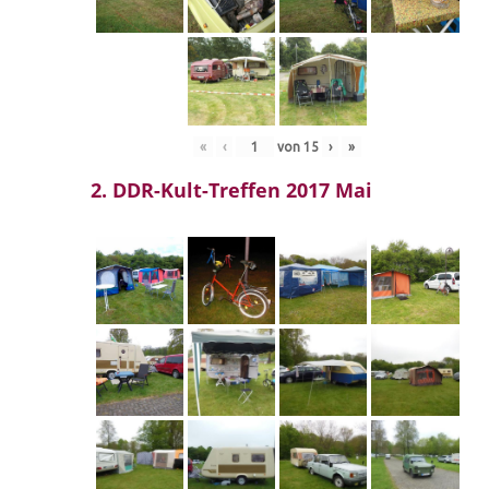
«
‹
von
15
›
»
2. DDR-Kult-Treffen 2017 Mai