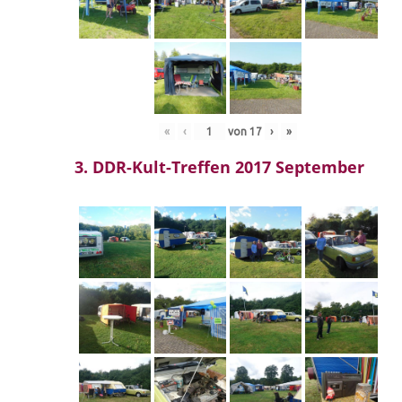
«
‹
von
17
›
»
3. DDR-Kult-Treffen 2017 September