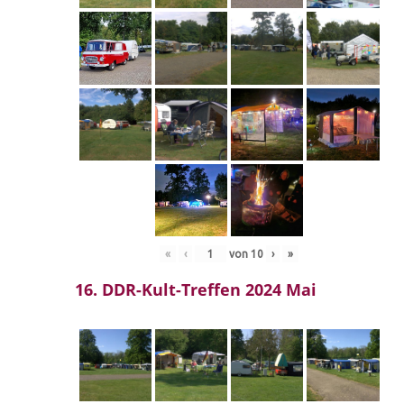
«
‹
von
10
›
»
16. DDR-Kult-Treffen 2024 Mai