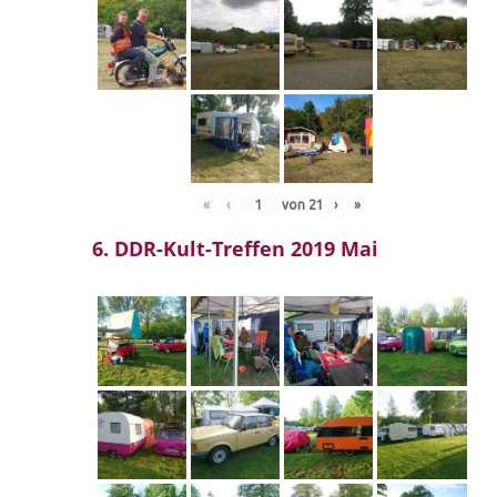
«
‹
von
21
›
»
6. DDR-Kult-Treffen 2019 Mai