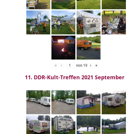
«
‹
von
10
›
»
11. DDR-Kult-Treffen 2021 September