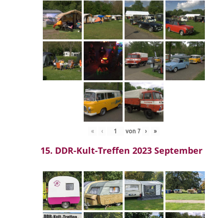
«
‹
von
7
›
»
15. DDR-Kult-Treffen 2023 September