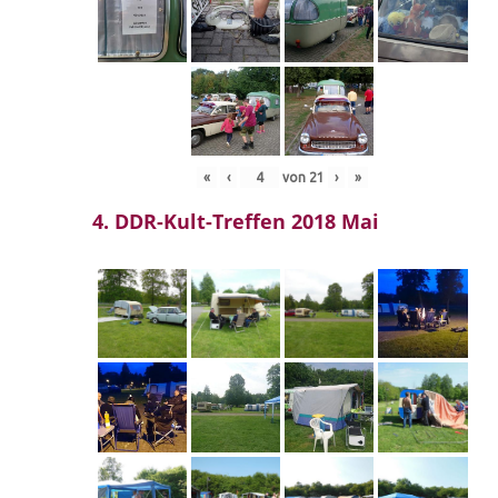
«
‹
von
21
›
»
4. DDR-Kult-Treffen 2018 Mai