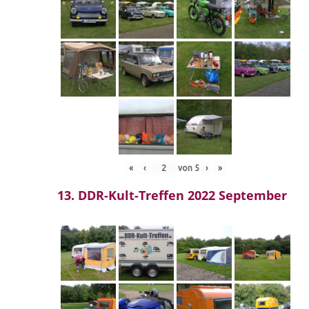
«
‹
von
5
›
»
13. DDR-Kult-Treffen 2022 September