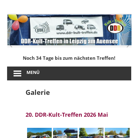
Zum
Inhalt
DDR-
springen
Kult-
Treffen
in
Noch 34 Tage bis zum nächsten Treffen!
Leipzig
MENÜ
am
Galerie
Auensee
20. DDR-Kult-Treffen 2026 Mai