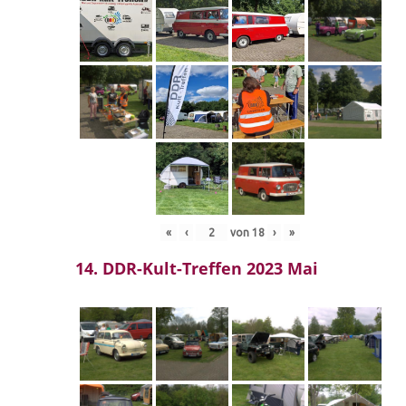
«
‹
von
18
›
»
14. DDR-Kult-Treffen 2023 Mai