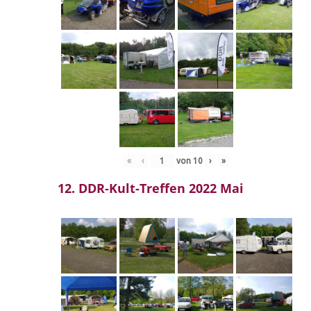
«
‹
von
10
›
»
12. DDR-Kult-Treffen 2022 Mai