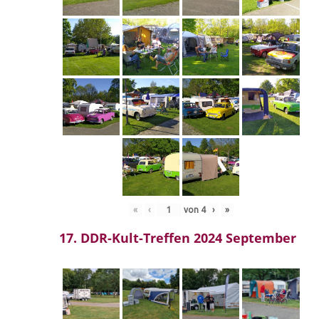
«
‹
von
4
›
»
17. DDR-Kult-Treffen 2024 September