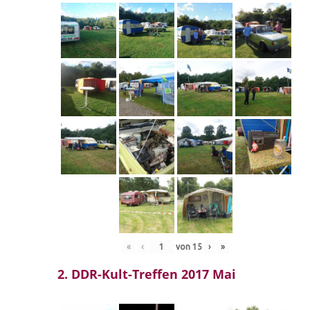
«
‹
von
15
›
»
2. DDR-Kult-Treffen 2017 Mai