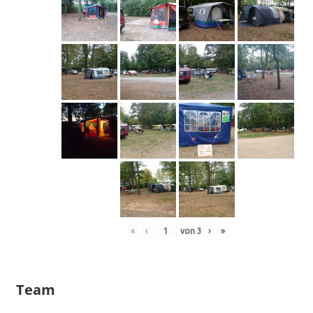
«
‹
von
3
›
»
Team