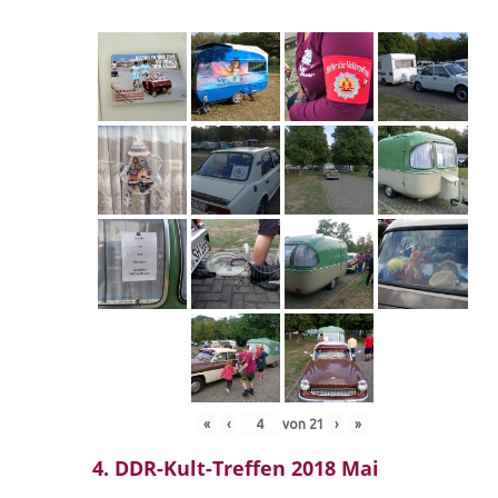
«
‹
von
21
›
»
4. DDR-Kult-Treffen 2018 Mai