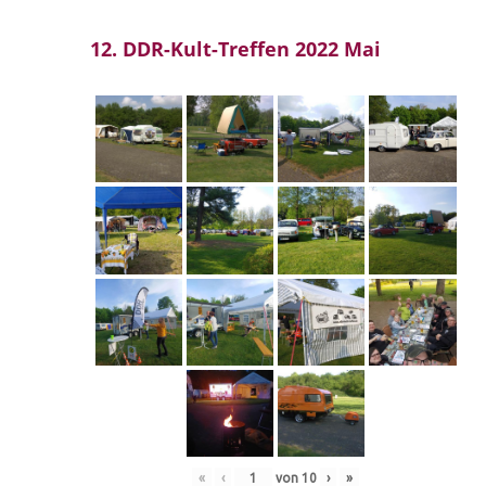
12. DDR-Kult-Treffen 2022 Mai
«
‹
von
10
›
»