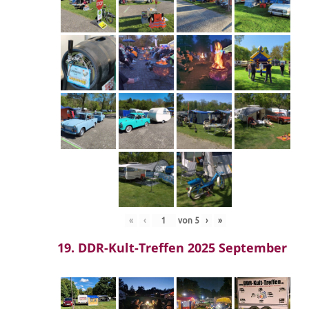
«
‹
von
5
›
»
19. DDR-Kult-Treffen 2025 September