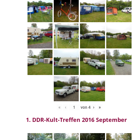
«
‹
von
4
›
»
1. DDR-Kult-Treffen 2016 September