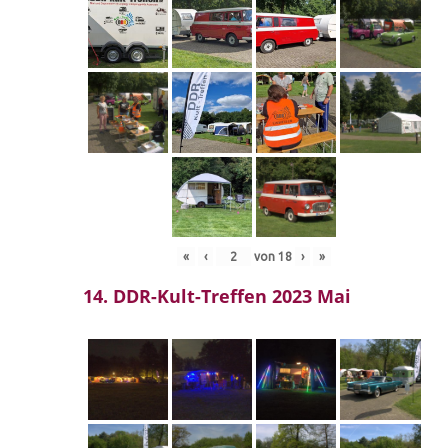
«
‹
von
18
›
»
14. DDR-Kult-Treffen 2023 Mai