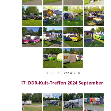
«
‹
von
4
›
»
17. DDR-Kult-Treffen 2024 September