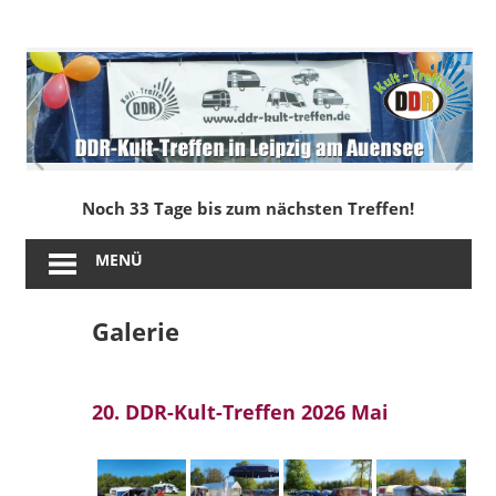
Zum
Inhalt
DDR-
springen
Kult-
Treffen
in
Noch 33 Tage bis zum nächsten Treffen!
Leipzig
MENÜ
am
Galerie
Auensee
20. DDR-Kult-Treffen 2026 Mai