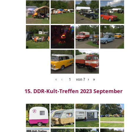
«
‹
von
7
›
»
15. DDR-Kult-Treffen 2023 September