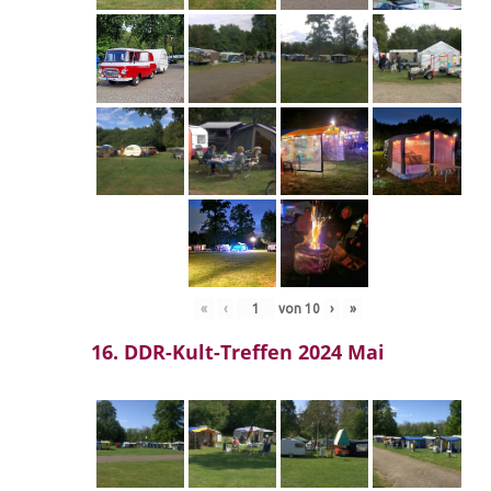
«
‹
von
10
›
»
16. DDR-Kult-Treffen 2024 Mai