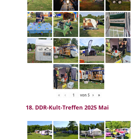
«
‹
von
5
›
»
18. DDR-Kult-Treffen 2025 Mai