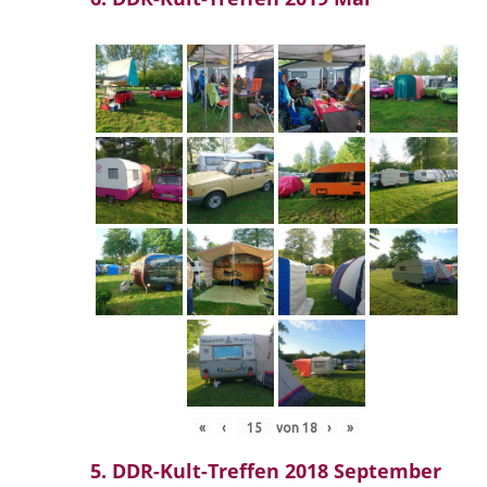
«
‹
von
18
›
»
5. DDR-Kult-Treffen 2018 September