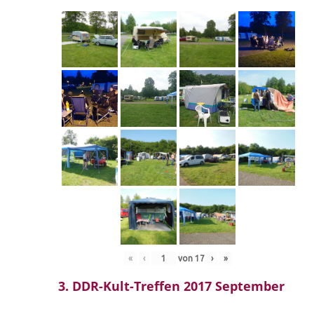
«
‹
von
17
›
»
3. DDR-Kult-Treffen 2017 September