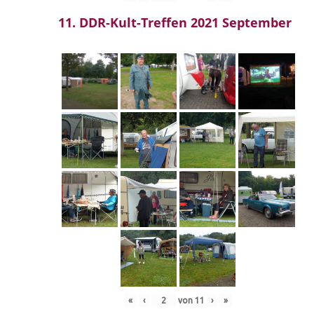
11. DDR-Kult-Treffen 2021 September
«
‹
von
11
›
»