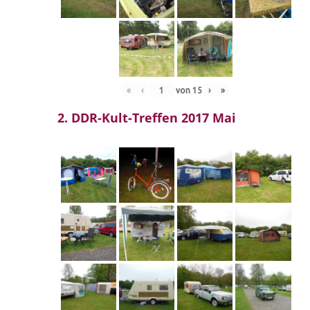
«
‹
von
15
›
»
2. DDR-Kult-Treffen 2017 Mai