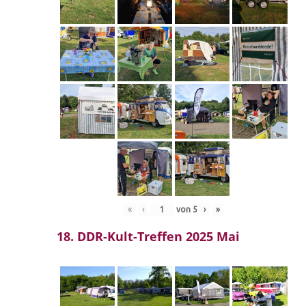
«
‹
von
5
›
»
18. DDR-Kult-Treffen 2025 Mai