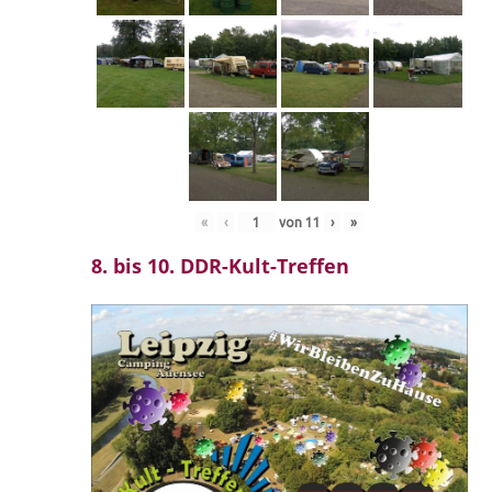
«
‹
von
11
›
»
8. bis 10. DDR-Kult-Treffen