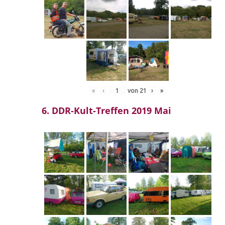
«
‹
von
21
›
»
6. DDR-Kult-Treffen 2019 Mai