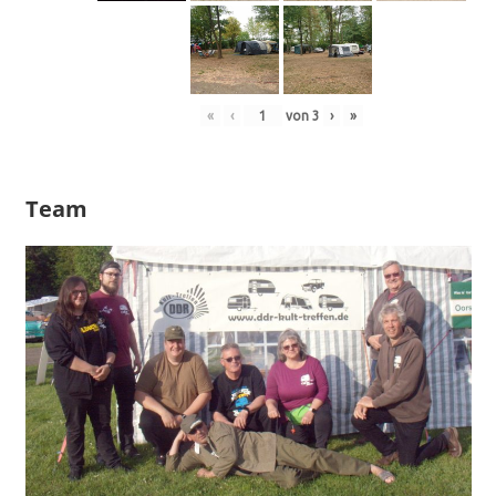
«
‹
von
3
›
»
Team