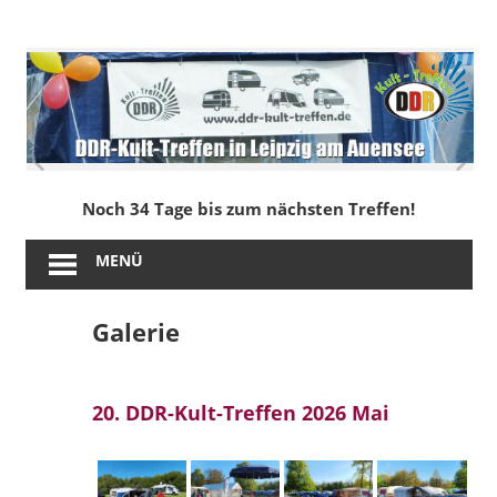
Zum
Inhalt
DDR-
springen
Kult-
Treffen
in
Noch 34 Tage bis zum nächsten Treffen!
Leipzig
MENÜ
am
Galerie
Auensee
20. DDR-Kult-Treffen 2026 Mai