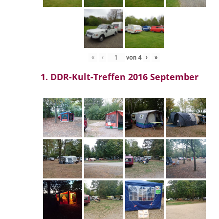
«
‹
von
4
›
»
1. DDR-Kult-Treffen 2016 September