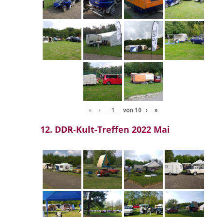
«
‹
von
10
›
»
12. DDR-Kult-Treffen 2022 Mai