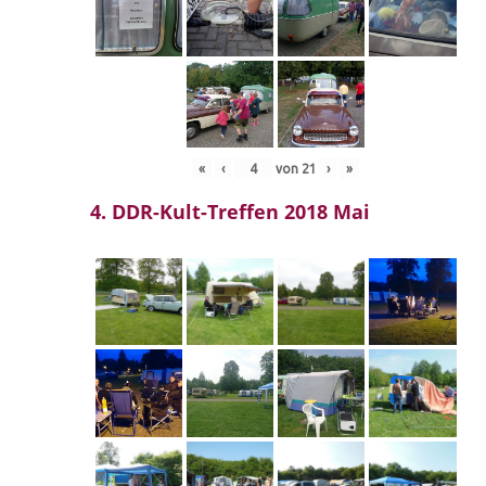
«
‹
von
21
›
»
4. DDR-Kult-Treffen 2018 Mai