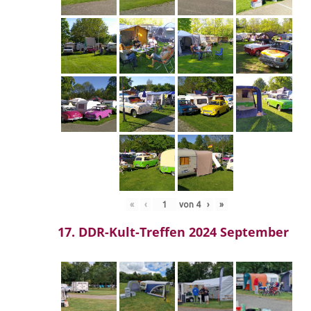
«
‹
von
4
›
»
17. DDR-Kult-Treffen 2024 September