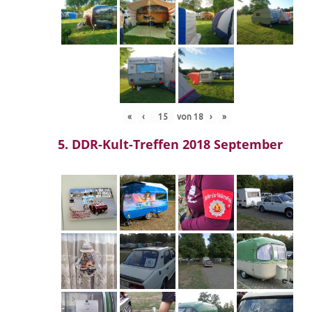
«
‹
von
18
›
»
5. DDR-Kult-Treffen 2018 September