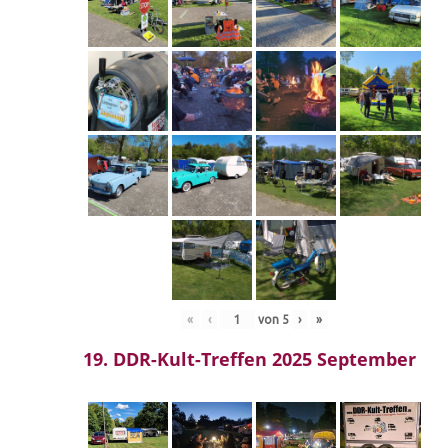
«
‹
von
5
›
»
19. DDR-Kult-Treffen 2025 September