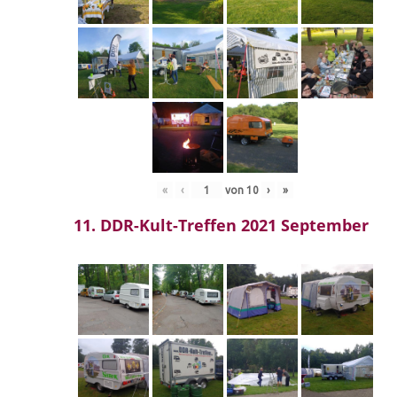
«
‹
von
10
›
»
11. DDR-Kult-Treffen 2021 September