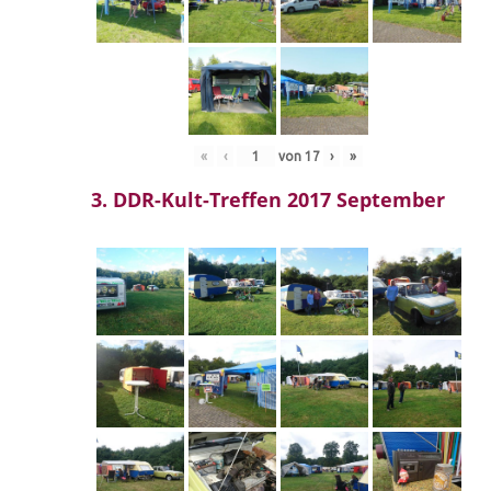
«
‹
von
17
›
»
3. DDR-Kult-Treffen 2017 September