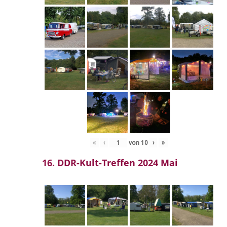
«
‹
von
10
›
»
16. DDR-Kult-Treffen 2024 Mai