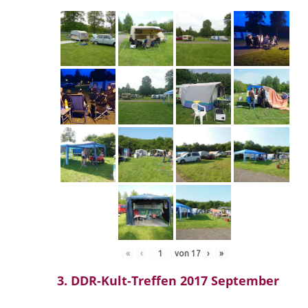
«
‹
von
17
›
»
3. DDR-Kult-Treffen 2017 September