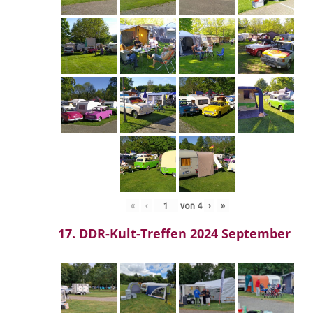
«
‹
von
4
›
»
17. DDR-Kult-Treffen 2024 September