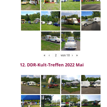
«
‹
von
10
›
»
12. DDR-Kult-Treffen 2022 Mai