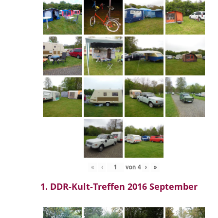
«
‹
von
4
›
»
1. DDR-Kult-Treffen 2016 September