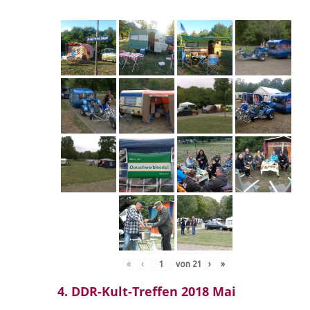
«
‹
von
21
›
»
4. DDR-Kult-Treffen 2018 Mai