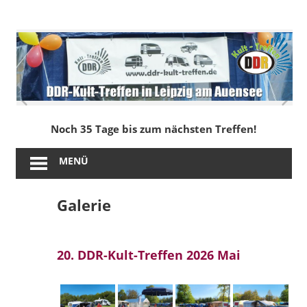
Zum
Inhalt
DDR-
springen
Kult-
Treffen
in
Noch 35 Tage bis zum nächsten Treffen!
Leipzig
MENÜ
am
Galerie
Auensee
20. DDR-Kult-Treffen 2026 Mai