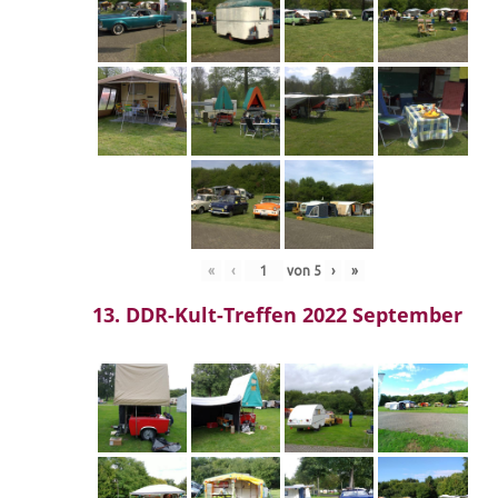
«
‹
von
5
›
»
13. DDR-Kult-Treffen 2022 September