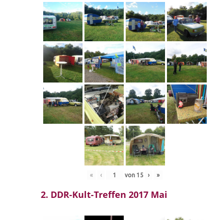
«
‹
von
15
›
»
2. DDR-Kult-Treffen 2017 Mai