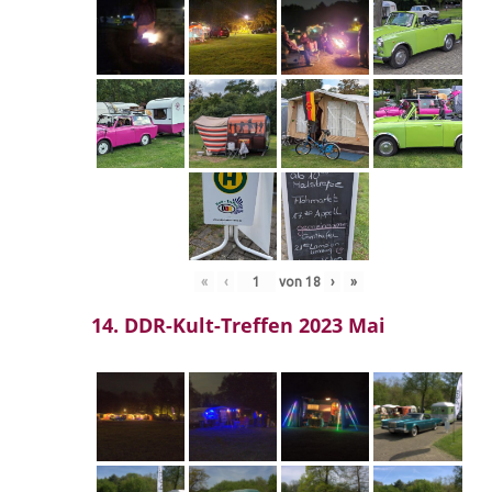
«
‹
von
18
›
»
14. DDR-Kult-Treffen 2023 Mai