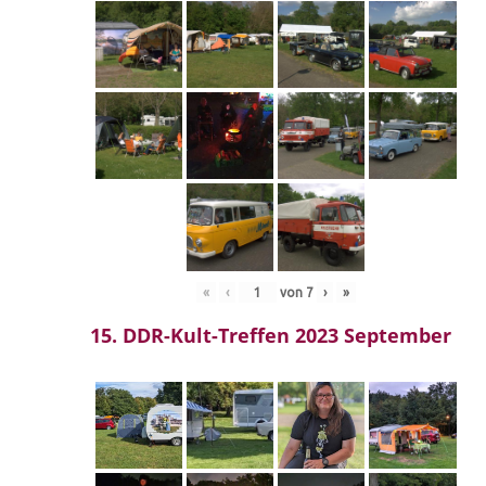
«
‹
von
7
›
»
15. DDR-Kult-Treffen 2023 September