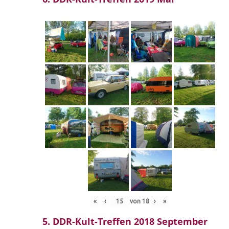
«
‹
von
18
›
»
5. DDR-Kult-Treffen 2018 September