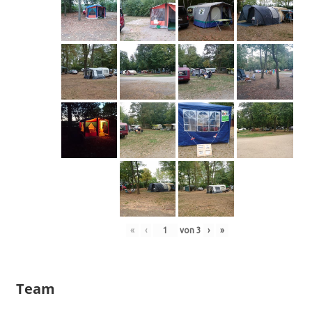
«
‹
von
3
›
»
Team