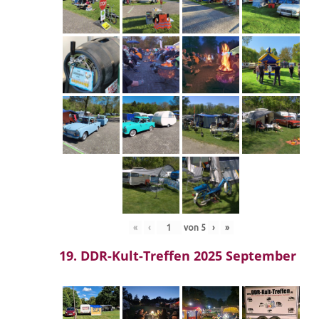
«
‹
von
5
›
»
19. DDR-Kult-Treffen 2025 September