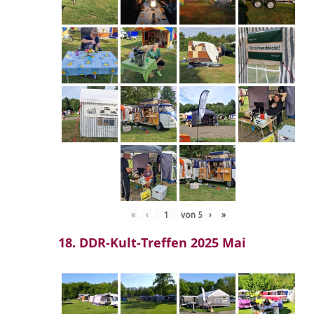
«
‹
von
5
›
»
18. DDR-Kult-Treffen 2025 Mai